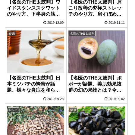
【名医のTHE太鼓判】ワ
【名医のTHE太鼓判】肩
イドスタンススクワット
こり改善の究極ストレッ
のやり方、下半身の筋力
チのやり方、肩すぼめ・
アップに効果的な方法(12
ひじ裏伸ばし！1日１分
2019.12.09
2019.11.11
月9日)！
【11月11日】
健康
名医のTHE太鼓判
【名医のTHE太鼓判】日
【名医のTHE太鼓判】ポ
本ミツバチの蜂蜜が話
ポーが話題、美肌効果抜
題、様々な炎症を和らげ
群の幻の果物とは？今の
る幻の食材【9月23日】
時期が旬の美容食材【9月
2019.09.23
2019.09.02
2日】
レシピ
健康