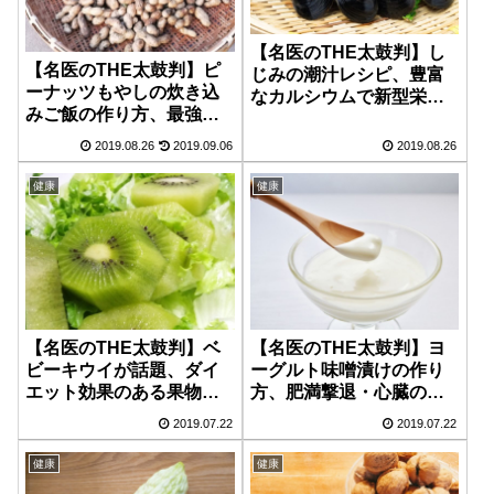
【名医のTHE太鼓判】し
【名医のTHE太鼓判】ピ
じみの潮汁レシピ、豊富
ーナッツもやしの炊き込
なカルシウムで新型栄養
みご飯の作り方、最強ダ
失調の予防改善【8月26
イエットレシピ【8月26
日】
2019.08.26
2019.09.06
2019.08.26
日】
健康
健康
【名医のTHE太鼓判】ベ
【名医のTHE太鼓判】ヨ
ビーキウイが話題、ダイ
ーグルト味噌漬けの作り
エット効果のある果物！
方、肥満撃退・心臓の脂
２週間で中性脂肪減少【7
肪改善に効果的なレシ
2019.07.22
2019.07.22
月22日】
ピ！【7月22日】
健康
健康