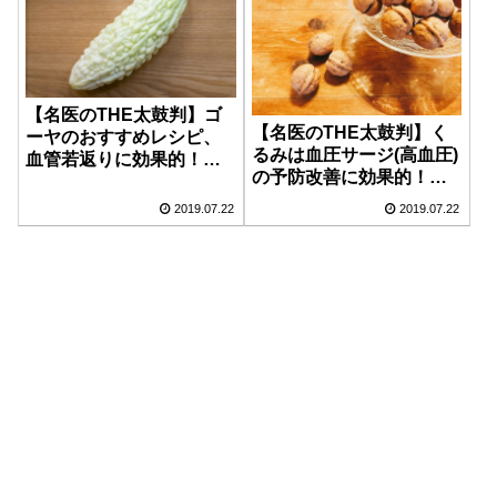
【名医のTHE太鼓判】ゴ
【名医のTHE太鼓判】く
ーヤのおすすめレシピ、
るみは血圧サージ(高血圧)
血管若返りに効果的！栄
の予防改善に効果的！お
養価をアップさせる作り
すすめレシピも紹介【7月
方【7月22日】
2019.07.22
2019.07.22
22日】