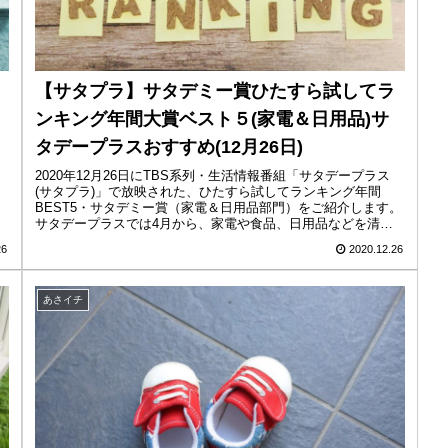
【サタプラ】サタデミー賞ひたすら試してラ
ンキング年間大賞ベスト５(家電＆日用品)サ
タデープラスおすすめ(12月26日)
2020年12月26日にTBS系列・生活情報番組「サタデープラス
(サタプラ)」で放映された、ひたすら試してランキング年間
BEST5・サタデミー賞（家電＆日用品部門）をご紹介します。
サタデープラスでは4月から、家電や食品、日用品などを清水
アナ...
26
2020.12.26
あさイチ