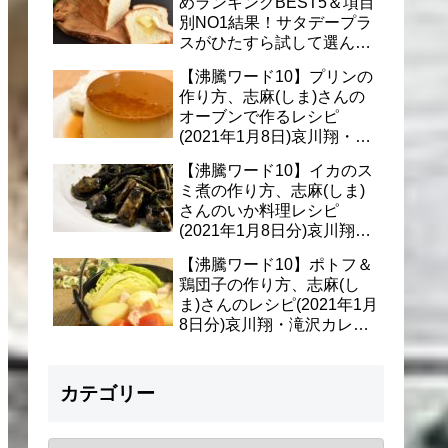
めランキングBEST5＆項目
別NO1結果！サタデープラ
スがひたすら試して選んだ
商品は？(1月9日)
【沸騰ワード10】プリンの
作り方、志麻(しま)さんの
オーブンで作るレシピ
(2021年1月8日)哀川翔・滝
沢カレン・千葉雄大への料
【沸騰ワード10】イカのス
理
ミ煮の作り方、志麻(しま)
さんのいか料理レシピ
(2021年1月8日分)哀川翔・
滝沢カレン・千葉雄大に
【沸騰ワード10】ポトフ＆
鶏団子の作り方、志麻(し
ま)さんのレシピ(2021年1月
8日分)哀川翔・滝沢カレ
ン・千葉雄大への料理
カテゴリー