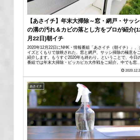
【あさイチ】年末大掃除～窓・網戸・サッシ
の溝の汚れ＆カビの落とし方をプロが紹介(1
月22日)朝イチ
2020年12月22日にNHK・情報番組「あさイチ（朝イチ）」、
イズとくもりで放映された、窓と網戸、サッシ掃除の極意を
紹介します。もうすぐ2020年も終わり。ということで、今日
番組では年末大掃除・ピッカピカ大作戦をご紹介。中でも窓
網...
2020.12.
あさイチ