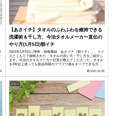
【あさイチ】タオルのふわふわを維持できる
洗濯術＆干し方、今治タオルメーカー直伝の
やり方(1月5日)朝イチ
イ
2021年1月5日にNHK・情報番組「あさイチ（朝イチ）」、クイ
カ
ズとくもりで放映された、タオルの洗い方・干し方をご紹介し
て
ます。今治のタオルメーカー社長が教えてくださった、タオル
！
を3年以上使っても新品同様のフワフワ感をキープできる方法
です。い...
05
2021.01.05
グルメ