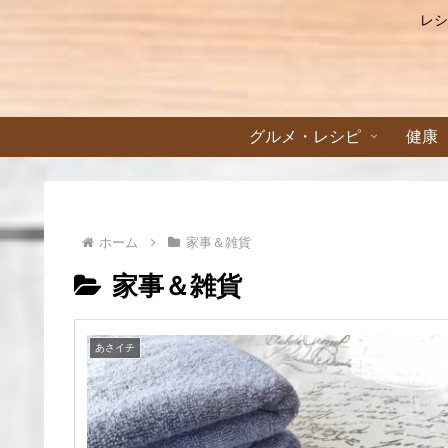
レシ
グルメ・レシピ
健康
ホーム
家事＆雑貨
家事＆雑貨
あさイチ