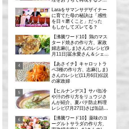
フのレシピ(6月30日)
Laraをサマンサデザイナー
に育てた母の秘訣は「感性
を日々磨くこと」だった
もしかしてズレてる？
【沸騰ワード10】鶏のマス
タード焼きの作り方、家政
婦志麻(しま)さんのレシピ(9
月11日)冨永愛さん＆シェリ
ーさんに
【あさイチ】キャロットラ
ペ3種の作り方、志麻(しま)
さんのレシピ(11月6日)伝説
の家政婦
【ヒルナンデス】サバ缶冷
や汁の作り方をリュウジさ
んが紹介、夏バテ防止料理
レシピ(7月27日)さば缶詰で
簡単冷汁
【沸騰ワード10】薬味のヨ
ーグルトサラダの作り方、