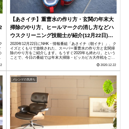
【あさイチ】重曹水の作り方・玄関の年末大
2
掃除のやり方、ヒールマークの消し方などハ
ウスクリーニング技能士が紹介(12月22日)朝
イチ
ク
2020年12月22日にNHK・情報番組「あさイチ（朝イチ）」、ク
ご
イズとくもりで放映された、スーパー重曹水の作り方と玄関掃
の
除のやり方をご紹介します。もうすぐ2020年も終わり。という
と
ことで、今日の番組では年末大掃除・ピッカピカ大作戦をご紹
介...
22
2020.12.22
メレンゲの気持ち