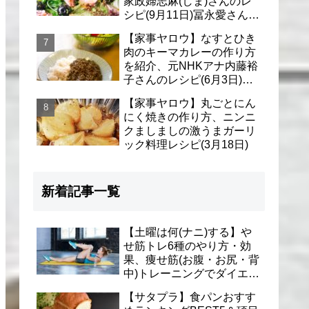
家政婦志麻(しま)さんのレ
シピ(9月11日)冨永愛さん＆
シェリーさんに
【家事ヤロウ】なすとひき
肉のキーマカレーの作り方
を紹介、元NHKアナ内藤裕
子さんのレシピ(6月3日)リ
アル家事24時
【家事ヤロウ】丸ごとにん
にく焼きの作り方、ニンニ
クましましの激うまガーリ
ック料理レシピ(3月18日)
新着記事一覧
【土曜は何(ナニ)する】や
せ筋トレ6種のやり方・効
果、痩せ筋(お腹・お尻・背
中)トレーニングでダイエッ
ト(1月9日)とがわ愛先生
【サタプラ】食パンおすす