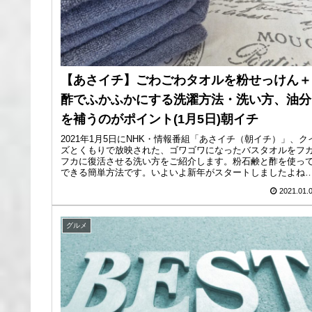
【あさイチ】ごわごわタオルを粉せっけん＋
酢でふかふかにする洗濯方法・洗い方、油分
を補うのがポイント(1月5日)朝イチ
2021年1月5日にNHK・情報番組「あさイチ（朝イチ）」、ク
ズとくもりで放映された、ゴワゴワになったバスタオルをフ
フカに復活させる洗い方をご紹介します。粉石鹸と酢を使っ
できる簡単方法です。いよいよ新年がスタートしましたよね
そこで今...
2021.01.
グルメ