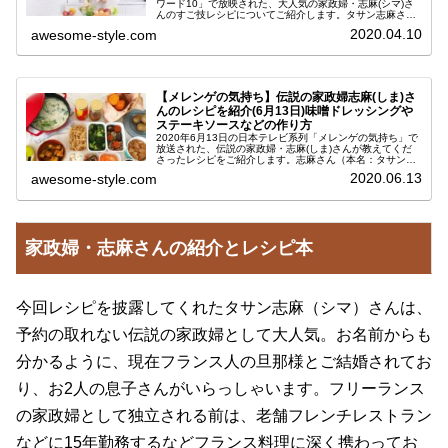
ワード10」で放映された、大人気の家政婦・志麻(シマ)さ
んのすご技レシピについてご紹介します。タサン志麻さん
はこの番組にも度々登場され、そのアイディア料理と時短
2020.04.10
awesome-style.com
技が大好評ですよね！フ...
【メレンゲの気持ち】伝説の家政婦志麻(しま)さ
んのレシピを紹介(6月13日)味噌ドレッシングや
ステーキソースなどの作り方
2020年6月13日の日本テレビ系列「メレンゲの気持ち」で
放送された、伝説の家政婦・志麻(しま)さんが教えてくだ
さったレシピをご紹介します。志麻さん（本名：タサン志
麻）はフランス人の旦那様とご結婚されており、フレンチ
2020.06.13
awesome-style.com
料理に深く携わってきた方...
家政婦・志麻さんの紹介とレシピ本
今回レシピを披露してくれたタサン志麻（シマ）さんは、
予約の取れない伝説の家政婦として大人気。お名前からも
分かるように、現在フランス人の旦那様とご結婚されてお
り、お2人の息子さんがいらっしゃいます。フリーランス
の家政婦として独立される前は、老舗フレンチレストラン
などに15年勤務するなどフランス料理に深く携わってお