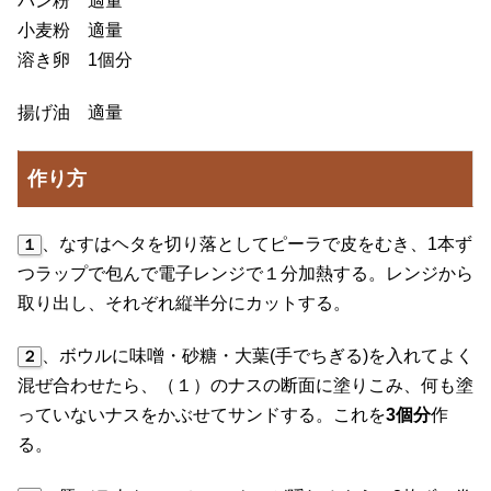
パン粉 適量
小麦粉 適量
溶き卵 1個分
揚げ油 適量
作り方
、なすはヘタを切り落としてピーラで皮をむき、1本ず
１
つラップで包んで電子レンジで１分加熱する。レンジから
取り出し、それぞれ縦半分にカットする。
、ボウルに味噌・砂糖・大葉(手でちぎる)を入れてよく
２
混ぜ合わせたら、（１）のナスの断面に塗りこみ、何も塗
っていないナスをかぶせてサンドする。これを
3個分
作
る。