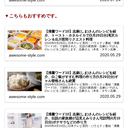
に応えた料理を瞬時に考...
▼こちらもおすすめです。
【沸騰ワード10】志麻(しま)さんのレシピを紹
介、トースト・ホタルイカで(5月29日分)滝沢カ
レン＆出川哲郎リクエスト料理
2020年5月29日に日本テレビ系列・バラエティ番組「沸騰
ワード10」で放映された、伝説の家政婦・志麻(シマ)さん
のレシピをご紹介します。志麻さん（本名：タサン志麻）
の時短＆アイディア料理は毎回大好評ですよね！いつもど
2020.05.29
awesome-style.com
んな料理が飛び出すのか...
【沸騰ワード10】志麻(しま)さんのレシピを紹
介、白ご飯がすすむ料理の作り方(5月29日分)ギ
ャル曽根さんも絶賛
2020年5月29日に日本テレビ系列・バラエティ番組「沸騰
ワード10」で放映された、伝説の家政婦・志麻(シマ)さん
のレシピをご紹介します。志麻さん（本名：タサン志麻）
の時短＆アイディア料理は毎回大好評ですよね！いつもど
2020.05.29
awesome-style.com
んな料理が飛び出すのか...
【沸騰ワード10】志麻(しま)さんのレシピを紹
介、伝説の家政婦が辺見えみりさん宅訪問(4月10
日分)ポテサラなどの作り方
2020年4月10日に日本テレビ系列・バラエティ番組「沸騰