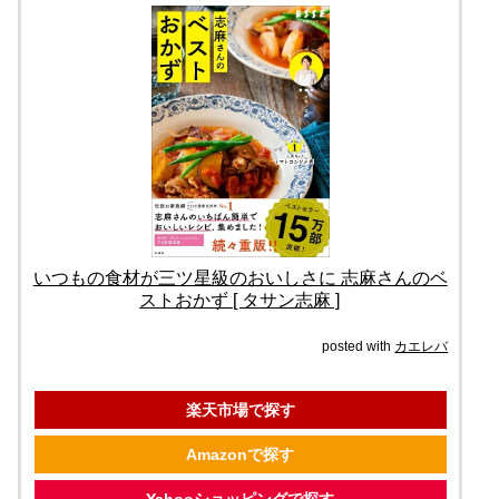
いつもの食材が三ツ星級のおいしさに 志麻さんのベ
ストおかず [ タサン志麻 ]
posted with
カエレバ
楽天市場で探す
Amazonで探す
Yahooショッピングで探す