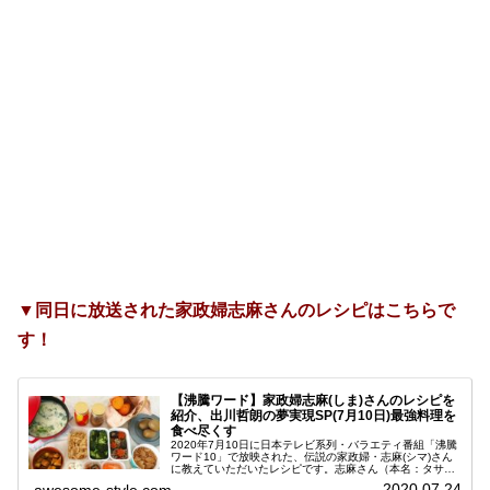
▼同日に放送された家政婦志麻さんのレシピはこちらで
す！
【沸騰ワード】家政婦志麻(しま)さんのレシピを
紹介、出川哲朗の夢実現SP(7月10日)最強料理を
食べ尽くす
2020年7月10日に日本テレビ系列・バラエティ番組「沸騰
ワード10」で放映された、伝説の家政婦・志麻(シマ)さん
に教えていただいたレシピです。志麻さん（本名：タサン
志麻）はこの番組ではお馴染みですよね。毎回リクエスト
2020.07.24
awesome-style.com