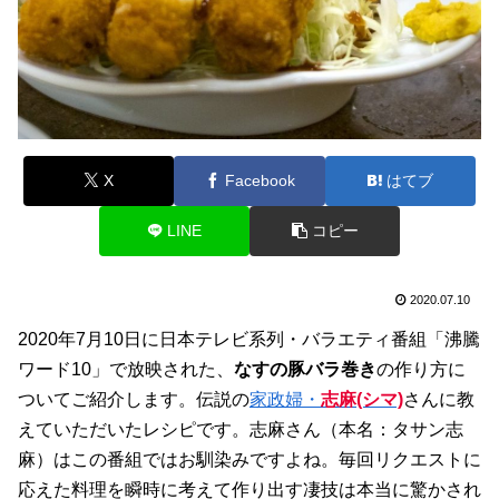
X
Facebook
はてブ
LINE
コピー
2020.07.10
2020年7月10日に日本テレビ系列・バラエティ番組「沸騰
ワード10」で放映された、
なすの豚バラ巻き
の作り方に
ついてご紹介します。伝説の
家政婦・
志麻(シマ)
さんに教
えていただいたレシピです。志麻さん（本名：タサン志
麻）はこの番組ではお馴染みですよね。毎回リクエストに
応えた料理を瞬時に考えて作り出す凄技は本当に驚かされ