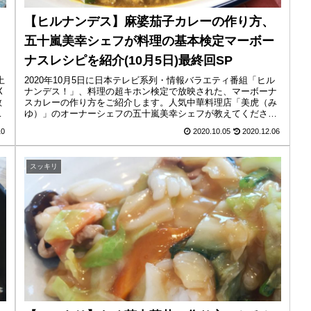
【ヒルナンデス】麻婆茄子カレーの作り方、
五十嵐美幸シェフが料理の基本検定マーボー
ナスレシピを紹介(10月5日)最終回SP
土
2020年10月5日に日本テレビ系列・情報バラエティ番組「ヒル
X
ナンデス！」、料理の超キホン検定で放映された、マーボーナ
教
スカレーの作り方をご紹介します。人気中華料理店「美虎（み
パ
ゆ）」のオーナーシェフの五十嵐美幸シェフが教えてくださっ
たレシピで...
10
2020.10.05
2020.12.06
スッキリ