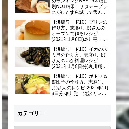
めランキングBEST5＆項目
別NO1結果！サタデープラ
スがひたすら試して選んだ
商品は？(1月9日)
【沸騰ワード10】プリンの
作り方、志麻(しま)さんの
オーブンで作るレシピ
(2021年1月8日)哀川翔・滝
沢カレン・千葉雄大への料
【沸騰ワード10】イカのス
理
ミ煮の作り方、志麻(しま)
さんのいか料理レシピ
(2021年1月8日分)哀川翔・
滝沢カレン・千葉雄大に
【沸騰ワード10】ポトフ＆
鶏団子の作り方、志麻(し
ま)さんのレシピ(2021年1月
8日分)哀川翔・滝沢カレ
ン・千葉雄大への料理
カテゴリー