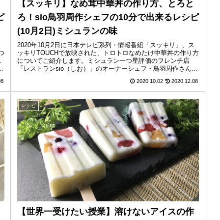
【スッキリ】なめ茸中華丼の作り方、とろと
ピ
ろ！sio鳥羽周作シェフの10分で出来るレシピ
(10月2日)ミシュランの味
2020年10月2日に日本テレビ系列・情報番組「スッキリ」、ス
つ
ッキリTOUCHで放映された、トロトロなめたけ中華丼の作り方
ス
についてご紹介します。ミシュラン一つ星評価のフレンチ店
て
「レストランsio（しお）」のオーナーシェフ・鳥羽周作さんが
教え...
08
2020.10.02
2020.12.08
レシピ
【世界一受けたい授業】溶けないアイスの作