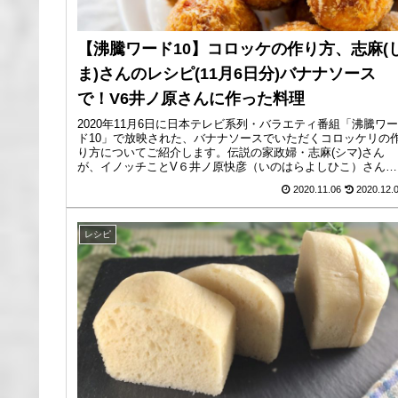
【沸騰ワード10】コロッケの作り方、志麻(
ま)さんのレシピ(11月6日分)バナナソース
で！V6井ノ原さんに作った料理
2020年11月6日に日本テレビ系列・バラエティ番組「沸騰ワー
ド10」で放映された、バナナソースでいただくコロッケリの
り方についてご紹介します。伝説の家政婦・志麻(シマ)さん
が、イノッチことV６井ノ原快彦（いのはらよしひこ）さんに
披露され...
2020.11.06
2020.12.
レシピ