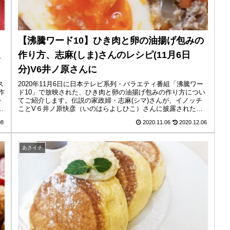
【沸騰ワード10】ひき肉と卵の油揚げ包みの
ミ
作り方、志麻(しま)さんのレシピ(11月6日
分)V6井ノ原さんに
ス
2020年11月6日に日本テレビ系列・バラエティ番組「沸騰ワー
作
ド10」で放映された、ひき肉と卵の油揚げ包みの作り方につい
チ
てご紹介します。伝説の家政婦・志麻(シマ)さんが、イノッチ
ことV６井ノ原快彦（いのはらよしひこ）さんに披露されたレ
シピで...
08
2020.11.06
2020.12.06
あさイチ