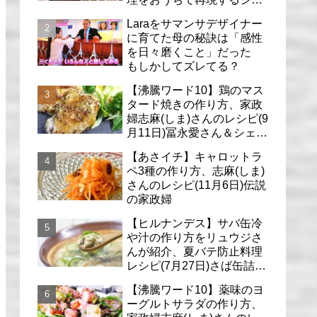
フのレシピ(6月30日)
Laraをサマンサデザイナー
に育てた母の秘訣は「感性
を日々磨くこと」だった
もしかしてズレてる？
【沸騰ワード10】鶏のマス
タード焼きの作り方、家政
婦志麻(しま)さんのレシピ(9
月11日)冨永愛さん＆シェリ
ーさんに
【あさイチ】キャロットラ
ペ3種の作り方、志麻(しま)
さんのレシピ(11月6日)伝説
の家政婦
【ヒルナンデス】サバ缶冷
や汁の作り方をリュウジさ
んが紹介、夏バテ防止料理
レシピ(7月27日)さば缶詰で
簡単冷汁
【沸騰ワード10】薬味のヨ
ーグルトサラダの作り方、