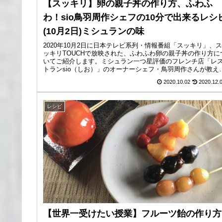
【スッキリ】卵の親子丼の作り方、ふわふ
わ！sio鳥羽周作シェフの10分で出来るレシ
(10月2日)ミシュランの味
2020年10月2日に日本テレビ系列・情報番組「スッキリ」、ス
ッキリTOUCHで放映された、ふわふわ卵の親子丼の作り方に
いてご紹介します。ミシュラン一つ星評価のフレンチ店「レ
トランsio（しお）」のオーナーシェフ・鳥羽周作さんが教え
く...
2020.10.02
2020.12.
レシピ
【世界一受けたい授業】フルーツ飴の作り方