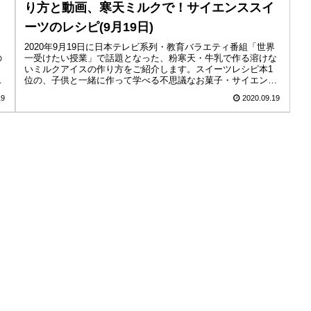
り方と動画、寒天ミルクで！サイエンススイ
ーツのレシピ(9月19日)
2020年9月19日に日本テレビ系列・教育バラエティ番組「世界
の
一受けたい授業」で話題となった、粉寒天・牛乳で作る溶けな
いミルクアイスの作り方をご紹介します。スイーツレシピ本1
ピ
位の、子供と一緒に作って学べる不思議なお菓子・サイエンス
スイーツの...
19
2020.09.19