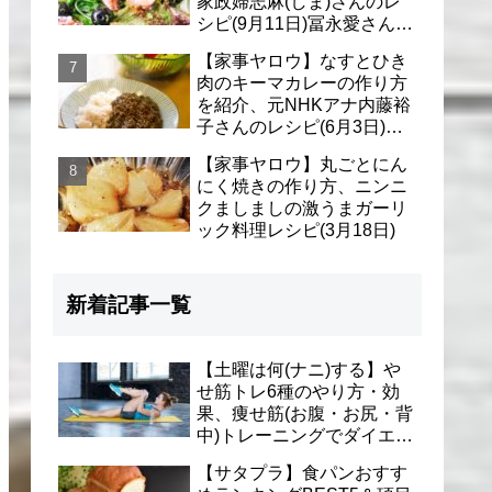
家政婦志麻(しま)さんのレ
シピ(9月11日)冨永愛さん＆
シェリーさんに
【家事ヤロウ】なすとひき
肉のキーマカレーの作り方
を紹介、元NHKアナ内藤裕
子さんのレシピ(6月3日)リ
アル家事24時
【家事ヤロウ】丸ごとにん
にく焼きの作り方、ニンニ
クましましの激うまガーリ
ック料理レシピ(3月18日)
新着記事一覧
【土曜は何(ナニ)する】や
せ筋トレ6種のやり方・効
果、痩せ筋(お腹・お尻・背
中)トレーニングでダイエッ
ト(1月9日)とがわ愛先生
【サタプラ】食パンおすす