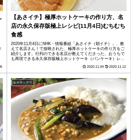
し
【あさイチ】極厚ホットケーキの作り方、名
店の永久保存版極上レシピ(11月4日)むちむち
食感
2020年11月4日にNHK・情報番組「あさイチ（朝イチ）」、教
作
えて名店さん！で放映された、極厚ホットケーキの作り方をご
紹介します。行列のできる名店が教えてくださった、おうちで
も再現できる永久保存版極上ホットケーキ（パンケーキ）レシ
ピです。...
06
2020.11.04
2020.11.12
ヒルナンデス