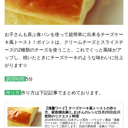
お子さんも喜ぶ食パンを使って超簡単に出来るチーズケー
キ風トースト！ポイントは、クリームチーズとスライスチ
ーズの2種類のチーズを使うこと。これでぐっと風味がア
ップし、焼いたときにチーズケーキのような味わいに仕上
がります☆
調理時間
5分
作り方
作り方は下記記事でまとめております。
【沸騰ワード】チーズケーキ風トーストの作り
方、家政婦志麻(しま)さんのレシピ(5月29日)出川
哲郎のリクエスト料理
2020年5月29日に日本テレビ系列・バラエティ番組「沸騰
ワード10」で放映された、チーズケーキ風トーストの作り
方についてご紹介します。伝説の家政婦・志麻(シマ)さん