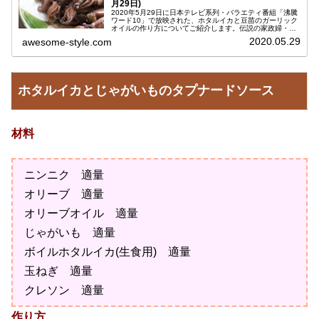
月29日)
2020年5月29日に日本テレビ系列・バラエティ番組「沸騰
ワード10」で放映された、ホタルイカと豆苗のガーリック
オイルの作り方についてご紹介します。伝説の家政婦・志
麻(シマ)さんに教えていただいたレシピです。志麻さん
2020.05.29
awesome-style.com
（本名：タサン志麻）の時...
ホタルイカとじゃがいものタプナードソース
材料
ニンニク 適量
オリーブ 適量
オリーブオイル 適量
じゃがいも 適量
ボイルホタルイカ(生食用) 適量
玉ねぎ 適量
クレソン 適量
作り方