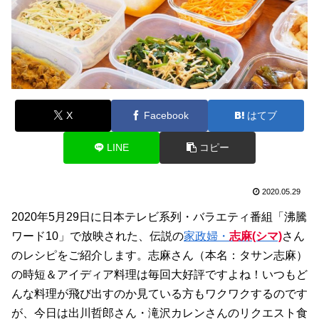
X
Facebook
はてブ
LINE
コピー
2020.05.29
2020年5月29日に日本テレビ系列・バラエティ番組「沸騰
ワード10」で放映された、伝説の
家政婦・
志麻(シマ)
さん
のレシピをご紹介します。志麻さん（本名：タサン志麻）
の時短＆アイディア料理は毎回大好評ですよね！いつもど
んな料理が飛び出すのか見ている方もワクワクするのです
が、今日は出川哲郎さん・滝沢カレンさんのリクエスト食