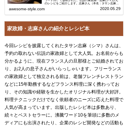
ワード10」で放映された、伝説の家政婦・志麻(シマ)さん
のレシピをご紹介します。志麻さん（本名：タサン志麻）
の時短＆アイディア料理は毎回大好評ですよね！いつもど
2020.05.29
awesome-style.com
んな料理が飛び出すのか...
家政婦・志麻さんの紹介とレシピ本
今回レシピを披露してくれたタサン志麻（シマ）さんは、
予約の取れない伝説の家政婦として大人気。お名前からも
分かるように、現在フランス人の旦那様とご結婚されてお
り、お2人の息子さんがいらっしゃいます。フリーランス
の家政婦として独立される前は、老舗フレンチレストラン
などに15年勤務するなどフランス料理に深く携わってお
り、その知識や経験を生かしたオリジナル料理が大好評。
料理テクニックだけでなく依頼者のニーズに応えた料理で
人気が高まっています。出版したレシピ本は多数あり、
続々とベストセラーに。沸騰ワード10を筆頭に多数のメ
ディアにも出演されたり、企業のレシピ開発などの活動も