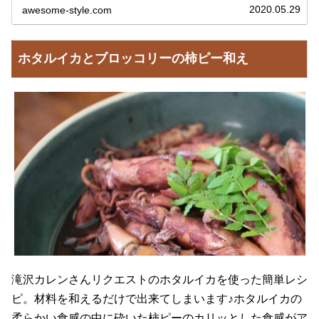
に教えていただいたレシピです。志麻さん（本名：タサン
2020.05.29
awesome-style.com
志麻）の時短＆アイディ...
ホタルイカとブロッコリーの柿ピー和え
滝沢カレンさんリクエストのホタルイカを使った簡単レシ
ピ。材料を和えるだけで出来てしまいます♪ホタルイカの
柔らかい食感の中に砕いた柿ピーのカリッとした食感がア