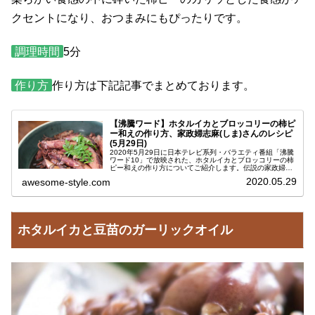
クセントになり、おつまみにもぴったりです。
調理時間
5分
作り方
作り方は下記記事でまとめております。
【沸騰ワード】ホタルイカとブロッコリーの柿ピ
ー和えの作り方、家政婦志麻(しま)さんのレシピ
(5月29日)
2020年5月29日に日本テレビ系列・バラエティ番組「沸騰
ワード10」で放映された、ホタルイカとブロッコリーの柿
ピー和えの作り方についてご紹介します。伝説の家政婦・
志麻(シマ)さんに教えていただいたレシピです。志麻さん
2020.05.29
awesome-style.com
（本名：タサン志麻）の...
ホタルイカと豆苗のガーリックオイル