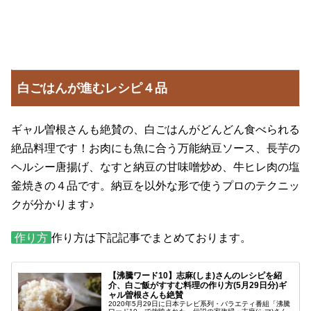
白ごはんが進むレシピ４品
ギャル曽根さんも絶賛の、白ごはんがどんどん食べられる
絶品料理です！お肉にも魚に合う万能納豆ソース、長芋の
ヘルシー唐揚げ、なすと納豆の甘味噌炒め、牛ヒレ肉の塩
釜焼きの４品です。納豆を以外な形で使うプロのテクニッ
クが分かります♪
作り方
作り方は下記記事でまとめております。
【沸騰ワード10】志麻(しま)さんのレシピを紹
介、白ご飯がすすむ料理の作り方(5月29日分)ギ
ャル曽根さんも絶賛
2020年5月29日に日本テレビ系列・バラエティ番組「沸騰