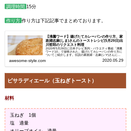
調理時間
15分
作り方
作り方は下記記事でまとめております。
【沸騰ワード】揚げたてカレーパンの作り方、家
政婦志麻(しま)さんのトーストレシピ(5月29日)出
川哲郎のリクエスト料理
2020年5月29日に日本テレビ系列・バラエティ番組「沸騰
ワード10」で放映された、揚げたてカレーパンの作り方に
ついてご紹介します。伝説の家政婦・志麻(シマ)さんに教
えていただいたレシピです。志麻さん（本名：タサン志
2020.05.29
awesome-style.com
麻）の時短＆アイディア料...
ピサラディエール（玉ねぎトースト）
材料
玉ねぎ 1個
塩 適量
オリーブオイル 適量