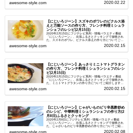
紹介します。5年連続ミシュラン1つ星評価の日本料理人・
2020.02.22
awesome-style.com
石田シェフが教えてくださっ...
【にじいろジーン】スズキのポワレのピクルス添
えと万能ソースの作り方、フレンチ料理ミシュラ
ンシェフのレシピ(2月15日)
2020年2月15日にフジテレビ系列・情報バラエティ番組
「にじいろジーン」、出張ふるさとクッキングで放映され
た、スズキのポワレ、ピクルス添えの作り方についてご紹
介します。ミシュラン２つ星評価のフレンチ料理人・吉田
2020.02.15
awesome-style.com
シェフが教えてくださった即興...
【にじいろジーン】あっさりミニトマトグラタン
の作り方、フレンチ料理ミシュランシェフのレシ
ピ(2月15日)
2020年2月15日にフジテレビ系列・情報バラエティ番組
「にじいろジーン」、出張ふるさとクッキングで放映され
た、ミニトマトグラタンの作り方についてご紹介します。
ミシュラン２つ星評価のフレンチ料理人・吉田シェフが教
2020.02.15
awesome-style.com
えてくださった即興料理で、家...
【にじいろジーン】じゃがいものピリ辛黒酢炒め
のレシピ、中華料理ミシュランシェフの作り方(2
月8日)ふるさとクッキング
2020年2月8日にフジテレビ系列・情報バラエティ番組
「にじいろジーン」、出張ふるさとクッキングで放映され
た、じゃがいものピリ辛黒酢炒めの作り方についてご紹介
します。ミシュラン評価の中華料理人・古藤シェフが教え
2020.02.08
awesome-style.com
てくださった即興料理で、家庭で...