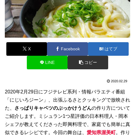
X
Facebook
はてブ
LINE
コピー
2020.02.29
2020年2月29日にフジテレビ系列・情報バラエティ番組
「にじいろジーン」、出張ふるさとクッキングで放映され
た、
さっぱりキャベツのぶっかけうどん
の作り方について
ご紹介します。ミシュラン1つ星評価の日本料理人・岡本
シェフが教えてくださった即興料理で、家庭でも簡単に真
似できるレシピです。今回の舞台は、
愛知県渥美町
。作り