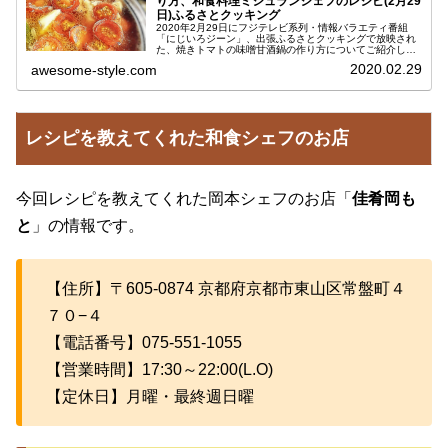
り方、和食料理ミシュランシェフのレシピ(2月29
日)ふるさとクッキング
2020年2月29日にフジテレビ系列・情報バラエティ番組
「にじいろジーン」、出張ふるさとクッキングで放映され
た、焼きトマトの味噌甘酒鍋の作り方についてご紹介しま
す。ミシュラン1つ星評価の日本料理人・岡本シェフが教
2020.02.29
awesome-style.com
えてくださった即興料理で、家...
レシピを教えてくれた和食シェフのお店
今回レシピを教えてくれた岡本シェフのお店「
佳肴岡も
と
」の情報です。
【住所】〒605-0874 京都府京都市東山区常盤町４
７０−４
【電話番号】075-551-1055
【営業時間】17:30～22:00(L.O)
【定休日】月曜・最終週日曜