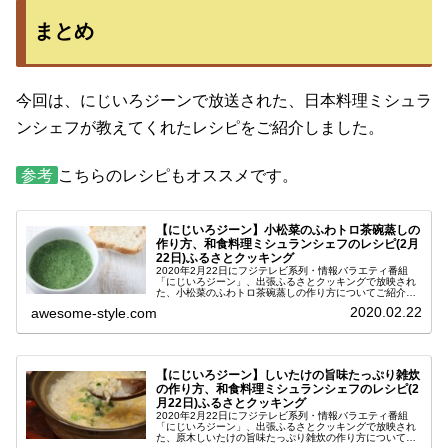
まとめ
今回は、にじいろジーンで放送された、日本料理ミシュラ
ンシェフが教えてくれたレシピをご紹介しました。
参考
こちらのレシピもオススメです。
【にじいろジーン】小松菜のふわトロ茶碗蒸しの
作り方、和食料理ミシュランシェフのレシピ(2月
22日)ふるさとクッキング
2020年2月22日にフジテレビ系列・情報バラエティ番組
「にじいろジーン」、出張ふるさとクッキングで放映され
た、小松菜のふわトロ茶碗蒸しの作り方についてご紹介し
ます。5年連続ミシュラン1つ星評価の日本料理人・石田シ
2020.02.22
awesome-style.com
ェフが教えてくださった即興...
【にじいろジーン】しいたけの旨味たっぷり雑炊
の作り方、和食料理ミシュランシェフのレシピ(2
月22日)ふるさとクッキング
2020年2月22日にフジテレビ系列・情報バラエティ番組
「にじいろジーン」、出張ふるさとクッキングで放映され
た、原木しいたけの旨味たっぷり雑炊の作り方についてご