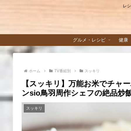
レシ
グルメ・レシピ
健康
ホーム
TV番組別
スッキリ
【スッキリ】万能お米でチャー
ンsio鳥羽周作シェフの絶品炒飯
スッキリ