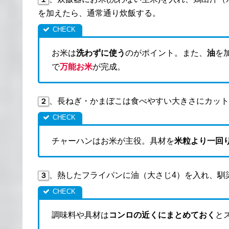
を加えたら、通常通り炊飯する。
お米は
洗わずに使う
のがポイント。また、
油
を
で
万能お米
が完成。
、長ねぎ・かまぼこは食べやすい大きさにカット
２
チャーハンはお米が主役。具材を
米粒より一回
、熱したフライパンに油（大さじ4）を入れ、馴
３
調味料や具材は
コンロの近くにまとめておく
と