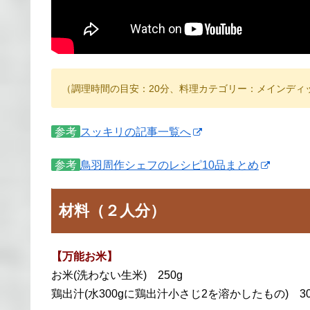
（調理時間の目安：20分、料理カテゴリー：メインディ
参考
スッキリの記事一覧へ
参考
鳥羽周作シェフのレシピ10品まとめ
材料（２人分）
【万能お米】
お米(洗わない生米) 250g
鶏出汁(水300gに鶏出汁小さじ2を溶かしたもの) 30