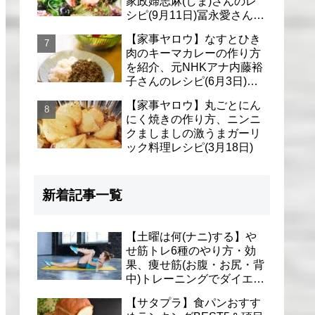
家政婦志麻(しま)さんのレ
シピ(9月11日)冨永愛さん＆
シェリーさんに
【家事ヤロウ】なすとひき
肉のキーマカレーの作り方
を紹介、元NHKアナ内藤裕
子さんのレシピ(6月3日)リ
アル家事24時
【家事ヤロウ】丸ごとにん
にく焼きの作り方、ニンニ
クましましの激うまガーリ
ック料理レシピ(3月18日)
新着記事一覧
【土曜は何(ナニ)する】や
せ筋トレ6種のやり方・効
果、痩せ筋(お腹・お尻・背
中)トレーニングでダイエッ
ト(1月9日)とがわ愛先生
【サタプラ】食パンおすす