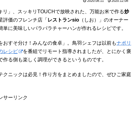
2020.08.11
2020.12.08
ッキリ」、スッキリTOUCHで放映された、万能お米で作る
炒
星評価のフレンチ店「
レストランsio
（しお）」のオーナー
簡単に美味しいパラパラチャーハンが作れるレシピです。
をおすそ分け！みんなの食卓」。鳥羽シェフは以前も
ナポリ
のレシピ
を番組でリモート指導されましたが、とにかく褒
で作る側も楽しく調理ができるというものです。
テクニックは必見！作り方をまとめましたので、ぜひご家庭
ンサーリンク