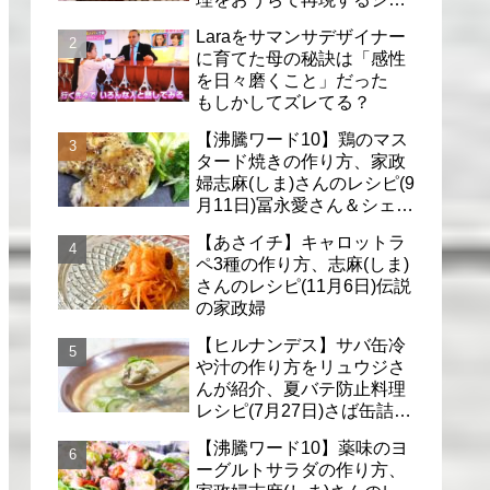
フのレシピ(6月30日)
Laraをサマンサデザイナー
に育てた母の秘訣は「感性
を日々磨くこと」だった
もしかしてズレてる？
【沸騰ワード10】鶏のマス
タード焼きの作り方、家政
婦志麻(しま)さんのレシピ(9
月11日)冨永愛さん＆シェリ
ーさんに
【あさイチ】キャロットラ
ペ3種の作り方、志麻(しま)
さんのレシピ(11月6日)伝説
の家政婦
【ヒルナンデス】サバ缶冷
や汁の作り方をリュウジさ
んが紹介、夏バテ防止料理
レシピ(7月27日)さば缶詰で
簡単冷汁
【沸騰ワード10】薬味のヨ
ーグルトサラダの作り方、