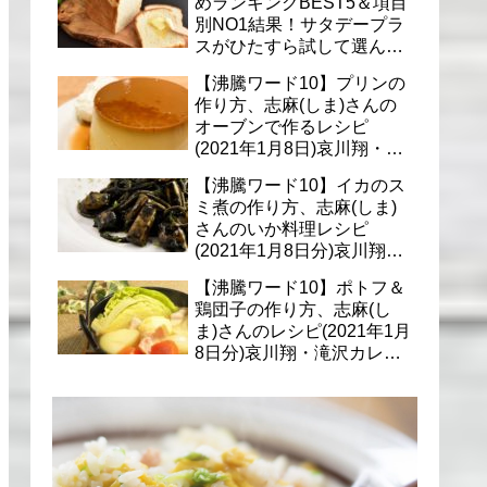
めランキングBEST5＆項目
別NO1結果！サタデープラ
スがひたすら試して選んだ
商品は？(1月9日)
【沸騰ワード10】プリンの
作り方、志麻(しま)さんの
オーブンで作るレシピ
(2021年1月8日)哀川翔・滝
沢カレン・千葉雄大への料
【沸騰ワード10】イカのス
理
ミ煮の作り方、志麻(しま)
さんのいか料理レシピ
(2021年1月8日分)哀川翔・
滝沢カレン・千葉雄大に
【沸騰ワード10】ポトフ＆
鶏団子の作り方、志麻(し
ま)さんのレシピ(2021年1月
8日分)哀川翔・滝沢カレ
ン・千葉雄大への料理