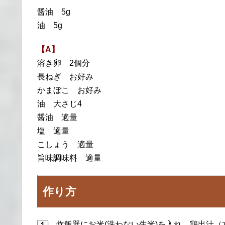
醤油 5g
油 5g
【A】
溶き卵 2個分
長ねぎ お好み
かまぼこ お好み
油 大さじ4
醤油 適量
塩 適量
こしょう 適量
旨味調味料 適量
作り方
、炊飯器にお米(洗わない生米)を入れ、鶏出汁（水
１