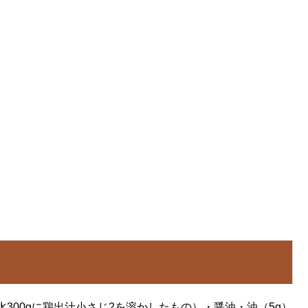
300gに鶏出汁小さじ2を溶かしたもの）・醤油・油（5g）