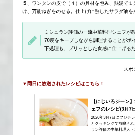
５
、ワンタンの皮で（４）の具材を包み、熱湯で１
け、万能ねぎをのせる。仕上げに熱したサラダ油を
ミシュラン評価の一流中華料理シェフが
70度をキープしながら調理することがポ
下処理も、プリっとした食感に仕上げる
スポ
▼同日に放送されたレシピはこちら！
【にじいろジーン】
ェフのレシピ(3月7
2020年3月7日にフジ
とクッキングで放映され
ラン評価の中華料理人・