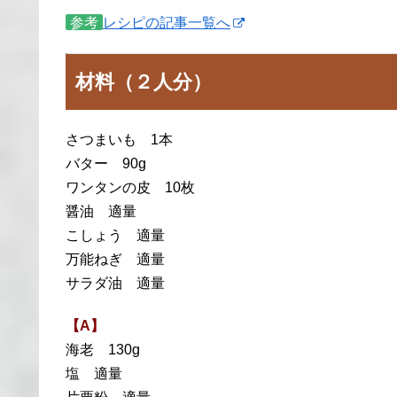
参考
レシピの記事一覧へ
材料（２人分）
さつまいも 1本
バター 90g
ワンタンの皮 10枚
醤油 適量
こしょう 適量
万能ねぎ 適量
サラダ油 適量
【A】
海老 130g
塩 適量