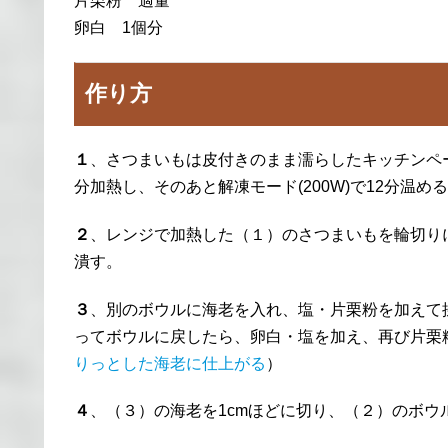
片栗粉 適量
卵白 1個分
作り方
１
、さつまいもは皮付きのまま濡らしたキッチンペー
分加熱し、そのあと解凍モード(200W)で12分温め
２
、レンジで加熱した（１）のさつまいもを輪切り
潰す。
３
、別のボウルに海老を入れ、塩・片栗粉を加えて
ってボウルに戻したら、卵白・塩を加え、再び片栗
りっとした海老に仕上がる
）
４
、（３）の海老を1cmほどに切り、（２）のボウ