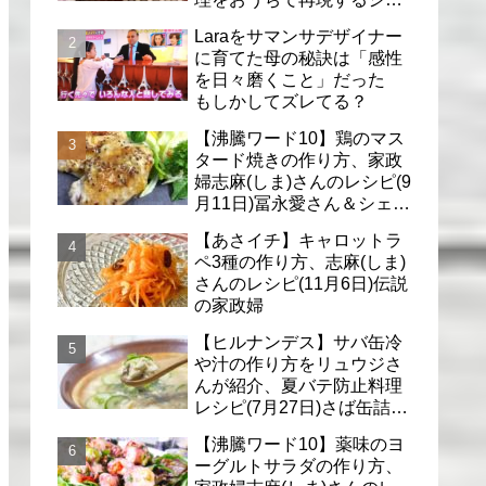
フのレシピ(6月30日)
Laraをサマンサデザイナー
に育てた母の秘訣は「感性
を日々磨くこと」だった
もしかしてズレてる？
【沸騰ワード10】鶏のマス
タード焼きの作り方、家政
婦志麻(しま)さんのレシピ(9
月11日)冨永愛さん＆シェリ
ーさんに
【あさイチ】キャロットラ
ペ3種の作り方、志麻(しま)
さんのレシピ(11月6日)伝説
の家政婦
【ヒルナンデス】サバ缶冷
や汁の作り方をリュウジさ
んが紹介、夏バテ防止料理
レシピ(7月27日)さば缶詰で
簡単冷汁
【沸騰ワード10】薬味のヨ
ーグルトサラダの作り方、