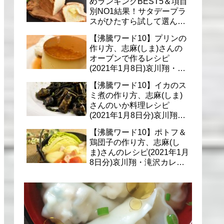
めランキングBEST5＆項目
別NO1結果！サタデープラ
スがひたすら試して選んだ
商品は？(1月9日)
【沸騰ワード10】プリンの
作り方、志麻(しま)さんの
オーブンで作るレシピ
(2021年1月8日)哀川翔・滝
沢カレン・千葉雄大への料
【沸騰ワード10】イカのス
理
ミ煮の作り方、志麻(しま)
さんのいか料理レシピ
(2021年1月8日分)哀川翔・
滝沢カレン・千葉雄大に
【沸騰ワード10】ポトフ＆
鶏団子の作り方、志麻(し
ま)さんのレシピ(2021年1月
8日分)哀川翔・滝沢カレ
ン・千葉雄大への料理