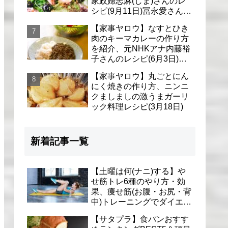
家政婦志麻(しま)さんのレ
シピ(9月11日)冨永愛さん＆
シェリーさんに
【家事ヤロウ】なすとひき
肉のキーマカレーの作り方
を紹介、元NHKアナ内藤裕
子さんのレシピ(6月3日)リ
アル家事24時
【家事ヤロウ】丸ごとにん
にく焼きの作り方、ニンニ
クましましの激うまガーリ
ック料理レシピ(3月18日)
新着記事一覧
【土曜は何(ナニ)する】や
せ筋トレ6種のやり方・効
果、痩せ筋(お腹・お尻・背
中)トレーニングでダイエッ
ト(1月9日)とがわ愛先生
【サタプラ】食パンおすす