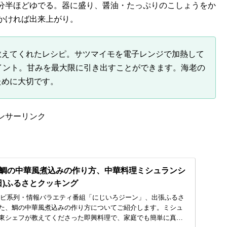
分半ほどゆでる。器に盛り、醤油・たっぷりのこしょうをか
かければ出来上がり。
教えてくれたレシピ。サツマイモを電子レンジで加熱して
イント。甘みを最大限に引き出すことができます。海老の
ために大切です。
ンサーリンク
鯛の中華風煮込みの作り方、中華料理ミシュランシ
日)ふるさとクッキング
テレビ系列・情報バラエティ番組「にじいろジーン」、出張ふるさ
た、鯛の中華風煮込みの作り方についてご紹介します。ミシュ
東シェフが教えてくださった即興料理で、家庭でも簡単に真