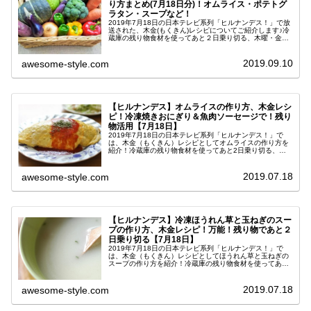
り方まとめ(7月18日分)！オムライス・ポテトグ
ラタン・スープなど！
2019年7月18日の日本テレビ系列「ヒルナンデス！」で放
送された、木金(もくきん)レシピについてご紹介します♪冷
蔵庫の残り物食材を使ってあと２日乗り切る、木曜・金曜
の週末の夕食づくりに役立つ簡単料理です。今回は洋食料
理に大変身させるテクニ...
2019.09.10
awesome-style.com
【ヒルナンデス】オムライスの作り方、木金レシ
ピ！冷凍焼きおにぎり＆魚肉ソーセージで！残り
物活用【7月18日】
2019年7月18日の日本テレビ系列「ヒルナンデス！」で
は、木金（もくきん）レシピとしてオムライスの作り方を
紹介！冷蔵庫の残り物食材を使ってあと2日乗り切る、木
曜・金曜日の夕飯づくりに役立つ簡単料理です♪教えてくれ
たのは、ル・リールのオーナ...
2019.07.18
awesome-style.com
【ヒルナンデス】冷凍ほうれん草と玉ねぎのスー
プの作り方、木金レシピ！万能！残り物であと２
日乗り切る【7月18日】
2019年7月18日の日本テレビ系列「ヒルナンデス！」で
は、木金（もくきん）レシピとしてほうれん草と玉ねぎの
スープの作り方を紹介！冷蔵庫の残り物食材を使ってあと
2日乗り切る、木曜・金曜日の夕飯づくりに役立つ簡単料
理です♪今回は絶品洋食が勢揃...
2019.07.18
awesome-style.com