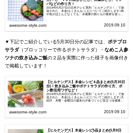
パなどの作り方！
2019年6月27日の日本テレビ系列「ヒルナンデス！」で放
送された、木金(もくきん)レシピについてご紹介します♪肉
や魚がほとんどなくても、冷蔵庫の残りもの食材を使って
お手軽に絶品おかずが作れます！前回に引き続き人気番組
「キューピー３分クッキ...
2019.09.10
awesome-style.com
▼下記でご紹介している5月30日分の記事では、
ポテブロ
サラダ
（ブロッコリーで作るポテトサラダ）・
なめこ人参
ツナの炊き込みご飯
の２品を実際に作った様子を画像付き
で掲載しています！
【ヒルナンデス】木金レシピ４品まとめ(5月30日
分)！炊き込みご飯やポテトサラダの作り方、ポ
ン酢活用ワザなど！
2019年5月30日の日本テレビ系列「ヒルナンデス！」で放
送された、木金(もくきん)レシピについてご紹介します♪大
好評、木曜・金曜日の週末の夕食づくりに役立つ冷蔵庫の
余りもの食材を活用した簡単アレンジレシピ！今回は、ポ
ン酢で味付けするだけの...
2019.09.10
awesome-style.com
【ヒルナンデス】木金レシピ5品まとめ(5月9日