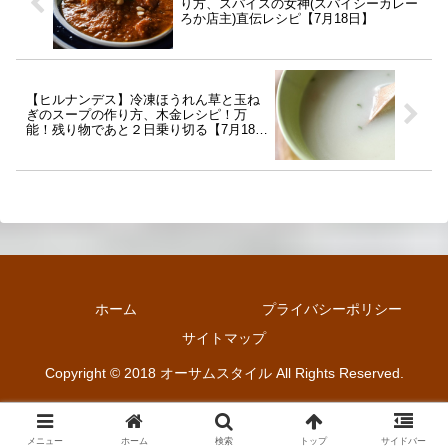
り方、スパイスの女神(スパイシーカレー
ろか店主)直伝レシピ【7月18日】
【ヒルナンデス】冷凍ほうれん草と玉ね
ぎのスープの作り方、木金レシピ！万
能！残り物であと２日乗り切る【7月18
日】
ホーム
プライバシーポリシー
サイトマップ
Copyright © 2018 オーサムスタイル All Rights Reserved.
メニュー
ホーム
検索
トップ
サイドバー