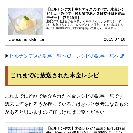
【ヒルナンデス】牛乳アイスの作り方、木金レシ
ピ！はちみつで！残り物であと２日乗り切る絶品
デザート【7月18日】
2019年7月18日の日本テレビ系列「ヒルナンデス！」で
は、木金（もくきん）レシピとして牛乳アイスの作り方を
紹介！冷蔵庫の残り物食材を使ってあと2日乗り切る、木
曜・金曜日の夕飯づくりに役立つ簡単料理です♪今回は絶品
洋食が勢揃い！教えてくれた...
2019.07.18
awesome-style.com
▶
ヒルナンデスの記事一覧へ
レシピの記事一覧へ
これまでに放送された木金レシピ
これまでに番組で紹介された木金レシピの記事一覧です。
週末に何を作ろうか迷っている方はきっと参考になるもの
があると思いますので宜しければご覧ください。
【ヒルナンデス】木金レシピ４品まとめ(6月27日
分)！ピーマンの焼きびたし、豆腐卵とじ、キン