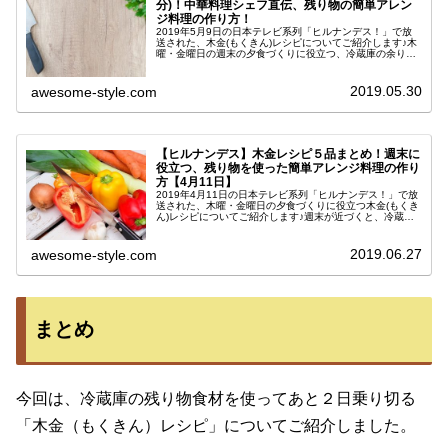
分)！中華料理シェフ直伝、残り物の簡単アレン
ジ料理の作り方！
2019年5月9日の日本テレビ系列「ヒルナンデス！」で放
送された、木金(もくきん)レシピについてご紹介します♪木
曜・金曜日の週末の夕食づくりに役立つ、冷蔵庫の余りも
の食材を使った簡単アレンジレシピです！中華料理の簗田
シェフが教えてくれた絶品...
2019.05.30
awesome-style.com
【ヒルナンデス】木金レシピ５品まとめ！週末に
役立つ、残り物を使った簡単アレンジ料理の作り
方【4月11日】
2019年4月11日の日本テレビ系列「ヒルナンデス！」で放
送された、木曜・金曜日の夕食づくりに役立つ木金(もくき
ん)レシピについてご紹介します♪週末が近づくと、冷蔵庫
の食材も少なくなってきて疲れも溜まりがち。そこで、一
流の料理人である簗田シ...
2019.06.27
awesome-style.com
まとめ
今回は、冷蔵庫の残り物食材を使ってあと２日乗り切る
「木金（もくきん）レシピ」についてご紹介しました。