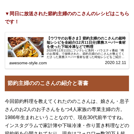
▼同日に放送された節約主婦ののこさんのレシピはこちら
です！
【ウワサのお客さま】節約主婦ののこさんの超時
短レシピを全紹介(12月11日分)業務スーパー食材
を使った下味冷凍などで料理
2020年12月11日にフジテレビ系列・バラエティ番組「噂
のお客様」で放映された、節約主婦ののこさんが教えてく
ださった業務スーパー食材を使った時短レシピをご紹介し
ます。この番組では、これまでにもイトーヨーカドーで見
2020.12.11
awesome-style.com
つけた超高速主婦くうちゃん...
節約主婦ののこさんの紹介と著書
今回節約料理を教えてくれたののこさんは、娘さん・息子
さんのお2人のお子さんをもつ4人家族の専業主婦の方。
1986年生まれということなので、現在30代前半ですね。
インスタグラムで家計簿や下味冷凍・作り置き料理などの
節約術を公開されており、現在はフォロワー数20万人超