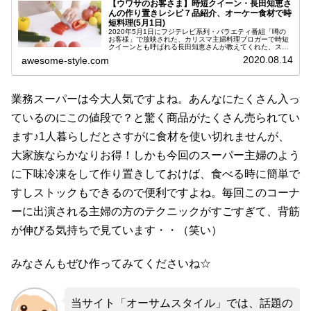
【ウワサのお客さま】時短クイーン・長田知恵さ
んの作り置きレシピ７品紹介、オーケー食材で時
短料理(5月1日)
2020年5月1日にフジテレビ系列・バラエティ番組「噂の
お客様」で放映された、カリスマ主婦料理ブロガーで時短
クイーンとも呼ばれる長田知恵さんが教えてくれた、スー
パー「オーケー」の食材を使った作り置きレシピをご紹介
2020.08.14
awesome-style.com
します。オーケーといえば首都...
業務スーパーは今大人気ですよね。あんなにたくさん入っ
ているのにこの値段で？と驚く商品がたくさん売られてい
ます♪1人暮らしだとさすがに食材を使い切れませんが、
大家族ならかなりお得！しかも今回のスーパー主婦のよう
に下味冷凍をして作り置きしておけば、食べる時に簡単で
すしストックもできるので便利ですよね。毎回このコーナ
ーに出演される主婦の方のテクニックがすごすぎて、背筋
が伸びる気持ちで見ています・・（笑い）
みなさんもぜひ作ってみてくださいね☆
当サイト「オーサムスタイル」では、話題の