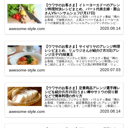
【ウワサのお客さま】イトーヨーカドーのアレン
ジ料理対決レシピまとめ、パート代表主婦・栗山
さんVSハンサムシェフ(7月17日)
2020年7月17日にフジテレビ系列・バラエティ番組「噂の
お客様」で放映された、人気スーパーであるイトーヨーカ
ドーの食材を使ったスペシャルアレンジマッチのレシピを
ご紹介します。対決したのは、ハンサムシェフでお馴染み
2020.08.14
awesome-style.com
の料理研究家の寺田真二郎（...
【ウワサのお客さま】サイゼリヤのアレンジ料理
レシピまとめ、リュウジさんが紹介(7月3日)アレ
ンジ王子VS味覚王
2020年7月3日にフジテレビ系列・バラエティ番組「噂の
お客様」で放映された、サイゼリヤのアレンジ料理レシピ
をご紹介します。バズレシピで人気の料理研究家・リュウ
ジ(りゅうじ)さんが考案されものです。サイゼリアといえ
2020.07.03
awesome-style.com
ば、イタリアンのファミレス...
【ウワサのお客さま】定番商品アレンジ選手権レ
シピを紹介(5月15日)うまい棒やサトウの切り餅
などで簡単料理の作り方
2020年5月15日にフジテレビ系列・バラエティ番組「噂の
お客様」で放映された、超定番商品を使ったアレンジ選手
権のレシピをご紹介します。この選手権では、ご家庭にあ
りそうな食材や、昔から馴染みのある商品を使って簡単＆
2020.08.14
awesome-style.com
時短に作れる料理を考案する...