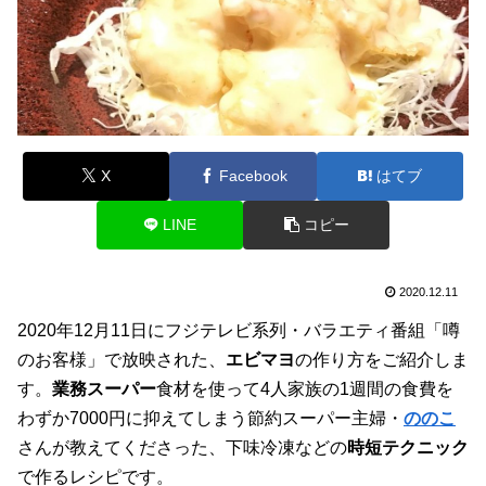
X
Facebook
はてブ
LINE
コピー
2020.12.11
2020年12月11日にフジテレビ系列・バラエティ番組「噂
のお客様」で放映された、
エビマヨ
の作り方をご紹介しま
す。
業務スーパー
食材を使って4人家族の1週間の食費を
わずか7000円に抑えてしまう節約スーパー主婦・
ののこ
さんが教えてくださった、下味冷凍などの
時短テクニック
で作るレシピです。