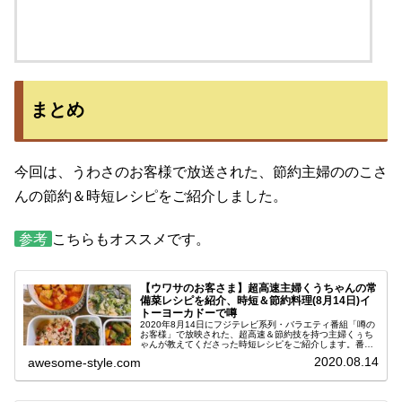
まとめ
今回は、うわさのお客様で放送された、節約主婦ののこさ
んの節約＆時短レシピをご紹介しました。
参考
こちらもオススメです。
【ウワサのお客さま】超高速主婦くうちゃんの常
備菜レシピを紹介、時短＆節約料理(8月14日)イ
トーヨーカドーで噂
2020年8月14日にフジテレビ系列・バラエティ番組「噂の
お客様」で放映された、超高速＆節約技を持つ主婦くぅち
ゃんが教えてくださった時短レシピをご紹介します。番組
ではこれまでにも時短クイーン・長田知恵さんの作り置き
2020.08.14
awesome-style.com
レシピなどスゴ技をもつ主婦...