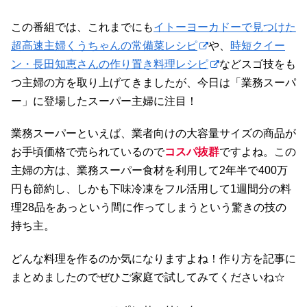
この番組では、これまでにも
イトーヨーカドーで見つけた
超高速主婦くうちゃんの常備菜レシピ
や、
時短クイー
ン・長田知恵さんの作り置き料理レシピ
などスゴ技をも
つ主婦の方を取り上げてきましたが、今日は「業務スーパ
ー」に登場したスーパー主婦に注目！
業務スーパーといえば、業者向けの大容量サイズの商品が
お手頃価格で売られているので
コスパ抜群
ですよね。この
主婦の方は、業務スーパー食材を利用して2年半で400万
円も節約し、しかも下味冷凍をフル活用して1週間分の料
理28品をあっという間に作ってしまうという驚きの技の
持ち主。
どんな料理を作るのか気になりますよね！作り方を記事に
まとめましたのでぜひご家庭で試してみてくださいね☆