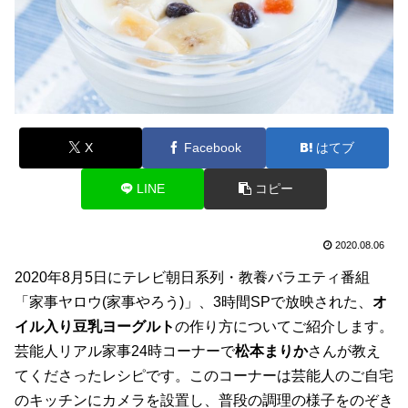
X
Facebook
はてブ
LINE
コピー
2020.08.06
2020年8月5日にテレビ朝日系列・教養バラエティ番組
「家事ヤロウ(家事やろう)」、3時間SPで放映された、
オ
イル入り豆乳ヨーグルト
の作り方についてご紹介します。
芸能人リアル家事24時コーナーで
松本まりか
さんが教え
てくださったレシピです。このコーナーは芸能人のご自宅
のキッチンにカメラを設置し、普段の調理の様子をのぞき