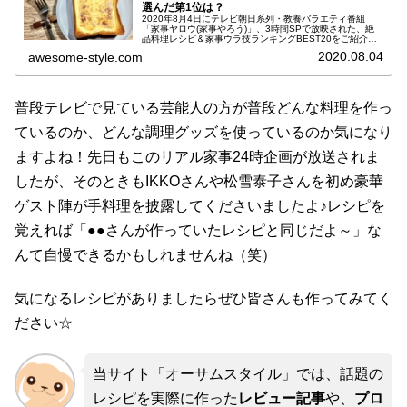
選んだ第1位は？
2020年8月4日にテレビ朝日系列・教養バラエティ番組
「家事ヤロウ(家事やろう)」、3時間SPで放映された、絶
品料理レシピ＆家事ウラ技ランキングBEST20をご紹介し
ます。番組ではこれまでに様々な話題の家事テクニックを
2020.08.04
awesome-style.com
紹介してきましたが、つ...
普段テレビで見ている芸能人の方が普段どんな料理を作っ
ているのか、どんな調理グッズを使っているのか気になり
ますよね！先日もこのリアル家事24時企画が放送されま
したが、そのときもIKKOさんや松雪泰子さんを初め豪華
ゲスト陣が手料理を披露してくださいましたよ♪レシピを
覚えれば「●●さんが作っていたレシピと同じだよ～」な
んて自慢できるかもしれませんね（笑）
気になるレシピがありましたらぜひ皆さんも作ってみてく
ださい☆
当サイト「オーサムスタイル」では、話題の
レシピを実際に作った
レビュー記事
や、
プロ