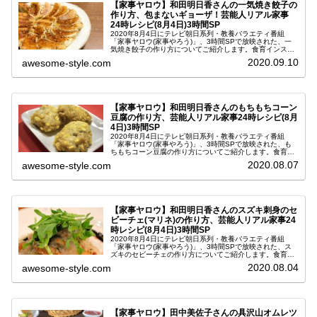
【家事ヤロウ】和田明日香さんの一気焼き餃子の
作り方、包まないギョーザ！芸能人リアル家事
24時レシピ(8月4日)3時間SP
2020年8月4日にテレビ朝日系列・教養バラエティ番組
「家事ヤロウ(家事やろう)」、3時間SPで放映された、一
気焼き餃子の作り方についてご紹介します。食育インスト
ラクターで料理研究家の和田明日香(わだあすか)さんが、
2020.09.10
awesome-style.com
芸能人リアル家事24時コ...
【家事ヤロウ】和田明日香さんのもちもちコーン
豆腐の作り方、芸能人リアル家事24時レシピ(8月
4日)3時間SP
2020年8月4日にテレビ朝日系列・教養バラエティ番組
「家事ヤロウ(家事やろう)」、3時間SPで放映された、も
ちもちコーン豆腐の作り方についてご紹介します。食育イ
ンストラクターで料理研究家の和田明日香(わだあすか)さ
2020.08.07
awesome-style.com
んが、芸能人リアル家事2...
【家事ヤロウ】和田明日香さんのスズキ刺身のセ
ビーチェ(マリネ)の作り方、芸能人リアル家事24
時レシピ(8月4日)3時間SP
2020年8月4日にテレビ朝日系列・教養バラエティ番組
「家事ヤロウ(家事やろう)」、3時間SPで放映された、ス
ズキのセビーチェの作り方についてご紹介します。食育イ
ンストラクターで料理研究家の和田明日香(わだあすか)さ
2020.08.04
awesome-style.com
んが、芸能人リアル家事2...
【家事ヤロウ】田中美佐子さんの具沢山オムレツ