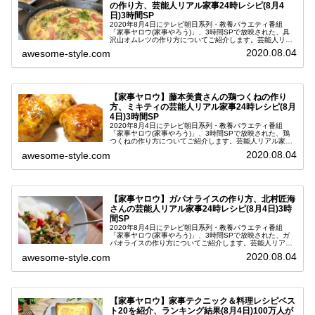
の作り方、芸能人リアル家事24時レシピ(8月4
日)3時間SP
2020年8月4日にテレビ朝日系列・教養バラエティ番組
「家事ヤロウ(家事やろう)」、3時間SPで放映された、具
沢山オムレツの作り方についてご紹介します。芸能人リア
ル家事24時コーナーで田中美佐子さんが教えてくださった
2020.08.04
awesome-style.com
レシピです。このコーナー...
【家事ヤロウ】藤本美貴さんの鶏つくねの作り
方、ミキティの芸能人リアル家事24時レシピ(8月
4日)3時間SP
2020年8月4日にテレビ朝日系列・教養バラエティ番組
「家事ヤロウ(家事やろう)」、3時間SPで放映された、鶏
つくねの作り方についてご紹介します。芸能人リアル家事
24時コーナーで、ミキティこと藤本美貴さんが教えてくだ
2020.08.04
awesome-style.com
さったレシピです。このコ...
【家事ヤロウ】ガパオライスの作り方、北村匠海
さんの芸能人リアル家事24時レシピ(8月4日)3時
間SP
2020年8月4日にテレビ朝日系列・教養バラエティ番組
「家事ヤロウ(家事やろう)」、3時間SPで放映された、ガ
パオライスの作り方についてご紹介します。芸能人リアル
家事24時コーナーで北村匠海さんが教えてくださったレシ
2020.08.04
awesome-style.com
ピです。このコーナーは芸...
【家事ヤロウ】家事テクニック＆料理レシピベス
ト20を紹介、ランキング結果(8月4日)100万人が