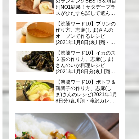
めランキングBEST5＆項目
別NO1結果！サタデープラ
スがひたすら試して選んだ
商品は？(1月9日)
【沸騰ワード10】プリンの
作り方、志麻(しま)さんの
オーブンで作るレシピ
(2021年1月8日)哀川翔・滝
沢カレン・千葉雄大への料
【沸騰ワード10】イカのス
理
ミ煮の作り方、志麻(しま)
さんのいか料理レシピ
(2021年1月8日分)哀川翔・
滝沢カレン・千葉雄大に
【沸騰ワード10】ポトフ＆
鶏団子の作り方、志麻(し
ま)さんのレシピ(2021年1月
8日分)哀川翔・滝沢カレ
ン・千葉雄大への料理