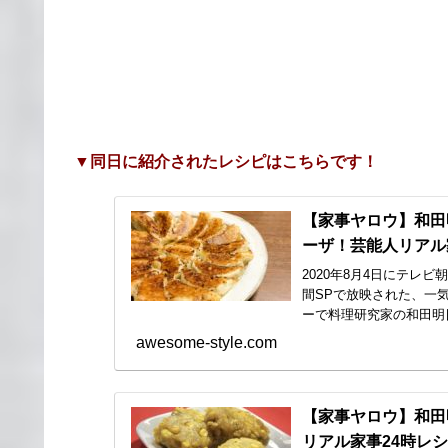
▼同日に紹介されたレシピはこちらです！
【家事ヤロウ】和田
ーザ！芸能人リアル家
2020年8月4日にテレ
間SPで放映された、一
ーで料理研究家の和田明日
awesome-style.com
【家事ヤロウ】和田
リアル家事24時レシピ