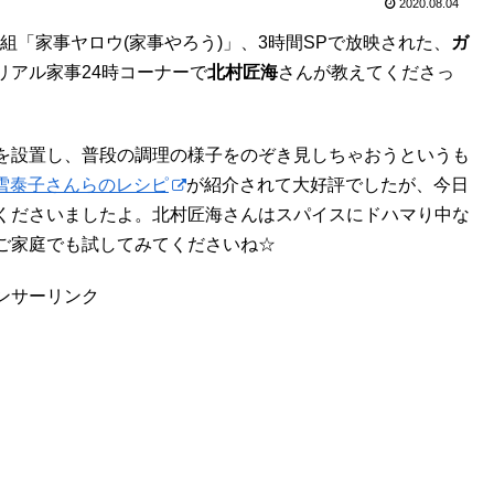
2020.08.04
番組「家事ヤロウ(家事やろう)」、3時間SPで放映された、
ガ
リアル家事24時コーナーで
北村匠海
さんが教えてくださっ
を設置し、普段の調理の様子をのぞき見しちゃおうというも
松雪泰子さんらのレシピ
が紹介されて大好評でしたが、今日
くださいましたよ。北村匠海さんはスパイスにドハマり中な
ご家庭でも試してみてくださいね☆
ンサーリンク