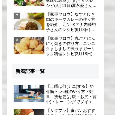
家政婦志麻(しま)さんのレ
シピ(9月11日)冨永愛さん＆
シェリーさんに
【家事ヤロウ】なすとひき
肉のキーマカレーの作り方
を紹介、元NHKアナ内藤裕
子さんのレシピ(6月3日)リ
アル家事24時
【家事ヤロウ】丸ごとにん
にく焼きの作り方、ニンニ
クましましの激うまガーリ
ック料理レシピ(3月18日)
新着記事一覧
【土曜は何(ナニ)する】や
せ筋トレ6種のやり方・効
果、痩せ筋(お腹・お尻・背
中)トレーニングでダイエッ
ト(1月9日)とがわ愛先生
【サタプラ】食パンおすす