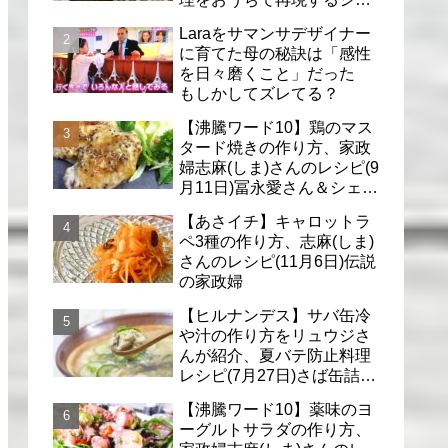
フのレシピ(6月30日)
Laraをサマンサデザイナー
に育てた母の秘訣は「感性
を日々磨くこと」だった
もしかしてズレてる？
【沸騰ワード10】鶏のマス
タード焼きの作り方、家政
婦志麻(しま)さんのレシピ(9
月11日)冨永愛さん＆シェリ
ーさんに
【あさイチ】キャロットラ
ペ3種の作り方、志麻(しま)
さんのレシピ(11月6日)伝説
の家政婦
【ヒルナンデス】サバ缶冷
や汁の作り方をリュウジさ
んが紹介、夏バテ防止料理
レシピ(7月27日)さば缶詰で
簡単冷汁
【沸騰ワード10】薬味のヨ
ーグルトサラダの作り方、