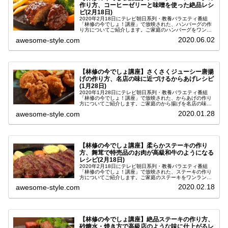
作り方、コーヒーゼリーと味噌を使った絶品レシ
ピ(2月18日)
2020年2月18日にテレビ朝日系列・教養バラエティ番組
「林修の今でしょ！講座」で放映された、ハンバーグの作
り方についてご紹介します。ご家庭のハンバーグをワンラ
ンクアップさせるレシピです。このコーナーは東大クイズ
2020.06.02
awesome-style.com
王の伊沢さんが自作したクイズ...
【林修の今でしょ講座】さくさくジューシー唐揚
げの作り方、名店の味に近づけるからあげレシピ
(1月28日)
2020年1月28日にテレビ朝日系列・教養バラエティ番組
「林修の今でしょ！講座」で放映された、からあげの作り
方についてご紹介します。ご家庭のから揚げを名店の味に
近づけるレシピです。自分で作ると衣がベチャとしてしま
2020.01.28
awesome-style.com
いがちですが、水と片栗粉を使...
【林修の今でしょ講座】柔らかステーキの作り
方、舞茸で特売品のお肉が高級和牛のようになる
レシピ(2月18日)
2020年2月18日にテレビ朝日系列・教養バラエティ番組
「林修の今でしょ！講座」で放映された、ステーキの作り
方についてご紹介します。ご家庭のステーキをワンランク
アップさせるレシピです。このコーナーは東大クイズ王の
2020.02.18
awesome-style.com
伊沢さんが自作したクイズを林...
【林修の今でしょ講座】絶品ステーキの作り方、
砂糖水・焼き方で高級店のような味に仕上がるレ