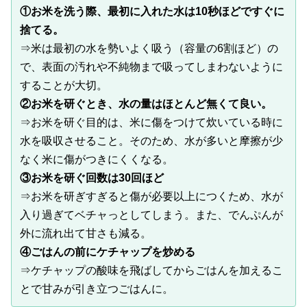
①お米を洗う際、最初に入れた水は10秒ほどですぐに
捨てる。
⇒米は最初の水を勢いよく吸う（容量の6割ほど）の
で、表面の汚れや不純物まで吸ってしまわないように
することが大切。
②お米を研ぐとき、水の量はほとんど無くて良い。
⇒お米を研ぐ目的は、米に傷をつけて炊いている時に
水を吸収させること。そのため、水が多いと摩擦が少
なく米に傷がつきにくくなる。
③お米を研ぐ回数は30回ほど
⇒お米を研ぎすぎると傷が必要以上につくため、水が
入り過ぎてベチャっとしてしまう。また、でんぷんが
外に流れ出て甘さも減る。
④ごはんの前にケチャップを炒める
⇒ケチャップの酸味を飛ばしてからごはんを加えるこ
とで甘みが引き立つごはんに。