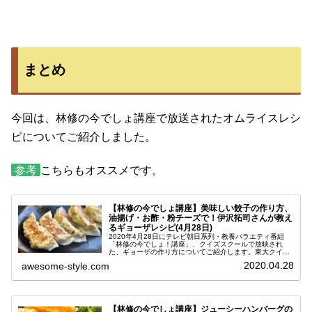
まとめ
今回は、林修の今でしょ講座で放送されたオムライスレシ
ピについてご紹介しました。
参考
こちらもオススメです。
【林修の今でしょ講座】美味しい餃子の作り方、
油揚げ・お酢・粉チーズで！伊沢拓司さんが教え
るギョーザレシピ(4月28日)
2020年4月28日にテレビ朝日系列・教養バラエティ番組
「林修の今でしょ！講座」、クイズスクールで放映され
た、ギョーザの作り方についてご紹介します。東大クイズ
王の伊沢拓司（いざわたくし）さんが科学的な根拠をもと
2020.04.28
awesome-style.com
に考えた、家庭でも美味しく作る...
【林修の今でしょ講座】ジューシーハンバーグの