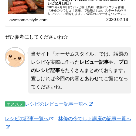
シピ(2月18日)
2020年2月18日にテレビ朝日系列・教養バラエティ番組
「林修の今でしょ！講座」で放映された、ステーキの作り
方についてご紹介します。ご家庭のステーキをワンランク
アップさせるレシピです。このコーナーは東大クイズ王の
2020.02.18
awesome-style.com
伊沢さんが自作したクイズを林...
ぜひ参考にしてくださいね☆
当サイト「オーサムスタイル」では、話題の
レシピを実際に作った
レビュー記事
や、
プロ
のレシピ記事
をたくさんまとめております。
宜しければ今回の内容とあわせてご覧になっ
てくださいね。
レシピのレビュー記事一覧へ
オススメ
レシピの記事一覧へ
林修の今でしょ講座の記事一覧へ