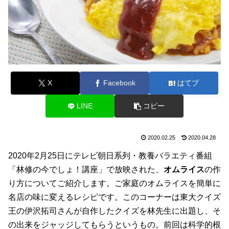
X
Facebook
はてブ
LINE
コピー
2020.02.25
2020.04.28
2020年2月25日にテレビ朝日系列・教養バラエティ番組
「林修の今でしょ！講座」で放映された、
オムライス
の作
り方についてご紹介します。ご家庭のオムライスを簡単に
名店の味に変えるレシピです。このコーナーは東大クイズ
王の伊沢拓司さんが自作したクイズを林先生に出題し、そ
の出来をジャッジしてもらうというもの。前回は科学的根