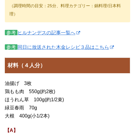
（調理時間の目安：25分、料理カテゴリー：鍋料理/日本料
理）
参考
ヒルナンデスの記事一覧へ
参考
同日に放送された木金レシピ３品はこちら
材料（４人分）
油揚げ 3枚
鶏もも肉 550g(約2枚)
ほうれん草 100g(約1/2束)
緑豆春雨 70g
大根 400g(小1/2本)
【A】