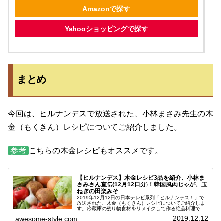
Amazonで探す
Yahooショッピングで探す
まとめ
今回は、ヒルナンデスで放送された、小林まさみ先生の木
金（もくきん）レシピについてご紹介しました。
参考
こちらの木金レシピもオススメです。
【ヒルナンデス】木金レシピ3品を紹介、小林ま
さみさん直伝(12月12日分)！韓国風肉じゃが、玉
ねぎの田楽みそ
2019年12月12日の日本テレビ系列「ヒルナンデス！」で
放送された、木金（もくきん）レシピについてご紹介しま
す。冷蔵庫の残り物食材をリメイクして作る絶品料理で
す。教えてくださったのは、前回に引き続き人気番組「キ
2019.12.12
awesome-style.com
ューピー３分クッキング」で講...