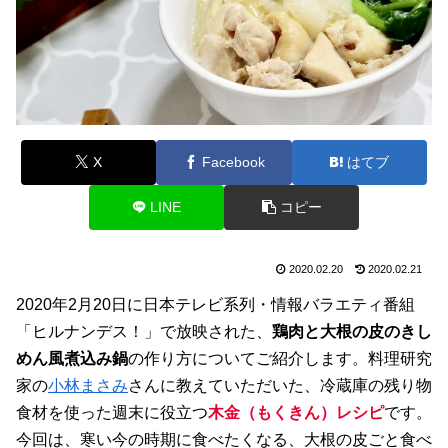
X
Facebook
はてブ
LINE
コピー
2020.02.20
2020.02.21
2020年2月20日に日本テレビ系列・情報バラエティ番組
「ヒルナンデス！」で放映された、
鶏肉と大根の皮のきし
めん風煮込み鍋
の作り方についてご紹介します。料理研究
家の
小林まさみ
さんに教えていただいた、冷蔵庫の残り物
食材を使った週末に役立つ
木金（もくきん）レシピ
です。
今回は、寒い今の時期に食べたくなる、大根の皮ごと食べ