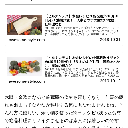
【ヒルナンデス】木金レシピ３品を紹介(10月31
日分)！油揚げ餃子、人参とツナの煮ない煮物、
鮭料理など
2019年10月31日の日本テレビ系列「ヒルナンデス！」で
放送された、木金（もくきん）レシピについてご紹介しま
す。今回教えてくださったのは、人気番組「キューピー３
分クッキング」でお馴染みの料理研究家・小林まさみさん
2019.10.31
awesome-style.com
です。木曜・金曜になってく...
【ヒルナンデス】木金レシピの中華料理４品まと
め(10月10日分)！ササミのよだれ鶏、黒酢あんか
け、魔法の粉など
2019年10月10日の日本テレビ系列「ヒルナンデス！」で
放送された、木金（もくきん）レシピをご紹介します。冷
蔵庫の残り物であと２日乗り切るため、前回に引き続き中
華料理の簗田圭（やなだけい）シェフが、余り物食材を使
2019.10.12
awesome-style.com
って本格中華料理を作るテク...
木曜・金曜になると冷蔵庫の食材も寂しくなり、仕事の疲
れも溜まってなかなか料理する気にもなれませんよね。そ
んな方に嬉しい、余り物を使った簡単レシピ♪残った食材
で絶品料理にリメイクさせるのは素人には難しいのです