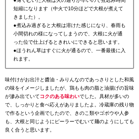
●薄くむいた大根は火の通りが早いので煮込み時間
短縮になります（中火で10分ほどで大根が煮えて
きました）。
●煮込み過ぎると大根は溶けた感じになり、春雨も
小間切れの様になってしまうので、大根に火が通
った位で仕上げるときれいにできると思います。
●ほうれん草はすぐに火が通るので、一番最後に入
れます。
味付けがお出汁と醬油・みりんなのであっさりとした和風
の味をイメージしましたが、鶏もも肉の脂と油揚げの旨味
が滲み出ていて
コクのある味わい
でした。具材が多いの
で、しっかりと食べ応えがありましたよ。冷蔵庫の残り物
で作るという企画でしたので、きのこ類やゴボウや人参
も、大根と同じようにピーラーでむいて麺のようにしても
良く合うと思います。