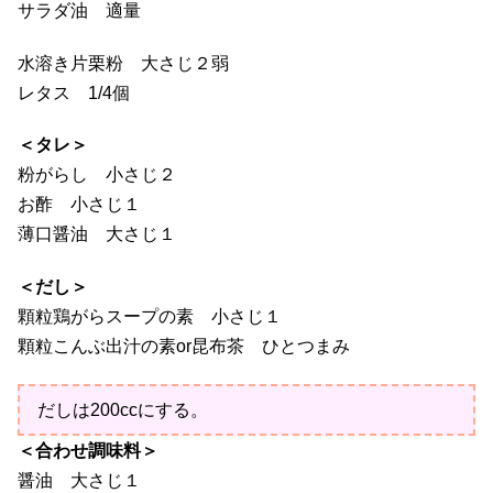
サラダ油 適量
水溶き片栗粉 大さじ２弱
レタス 1/4個
＜タレ＞
粉がらし 小さじ２
お酢 小さじ１
薄口醤油 大さじ１
＜だし＞
顆粒鶏がらスープの素 小さじ１
顆粒こんぶ出汁の素or昆布茶 ひとつまみ
だしは200ccにする。
＜合わせ調味料＞
醤油 大さじ１