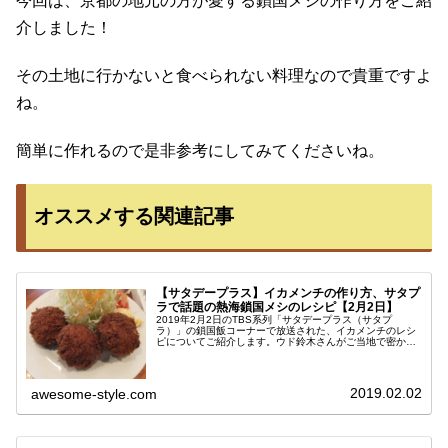
今回は、京都の地元の方が愛する鎖国メシの作り方をご紹
介しました！
その土地に行かないと食べられない料理なので貴重ですよ
ね。
簡単に作れるので是非参考にしてみてくださいね。
オススメする関連記事
【サタデープラス】イカメンチの作り方、サタプ
ラで話題の熱海鎖国メシのレシピ【2月2日】
2019年2月2日のTBS系列「サタデープラス（サタプ
ラ）」の鎖国飯コーナーで放送された、イカメンチのレシ
ピについてご紹介します。ウド鈴木さんがご当地で密かに
愛されている絶品グルメを探すコーナーで、今回は静岡県
の熱海グルメに注目♪作り方をま...
2019.02.02
awesome-style.com