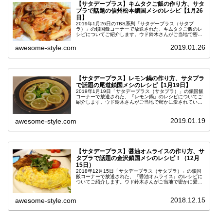
【サタデープラス】キムタクご飯の作り方、サタ
プラで話題の信州松本鎖国メシのレシピ【1月26
日】
2019年1月26日のTBS系列「サタデープラス（サタプ
ラ）」の鎖国飯コーナーで放送された、キムタクご飯のレ
シピについてご紹介します。ウド鈴木さんがご当地で密か
に愛されている絶品グルメを探すコーナーで、今回は長野
県の城下町・信州松本グルメに...
2019.01.26
awesome-style.com
【サタデープラス】レモン鍋の作り方、サタプラ
で話題の尾道鎖国メシのレシピ【1月19日】
2019年1月19日「サタデープラス（サタプラ）」の鎖国飯
コーナーで放送された、『レモン鍋』のレシピについてご
紹介します。ウド鈴木さんがご当地で密かに愛されている
絶品グルメを探すコーナーで、今回は広島県の尾道グルメ
に注目♪作り方をまとめます...
2019.01.19
awesome-style.com
【サタデープラス】醤油オムライスの作り方、サ
タプラで話題の金沢鎖国メシのレシピ！（12月
15日）
2018年12月15日「サタデープラス（サタプラ）」の鎖国
飯コーナーで放送された、『醤油オムライス』のレシピに
ついてご紹介します。ウド鈴木さんがご当地で密かに愛さ
れている絶品グルメを探すコーナーで、今回は金沢のグル
メに注目♪作り方をまとめま...
2018.12.15
awesome-style.com