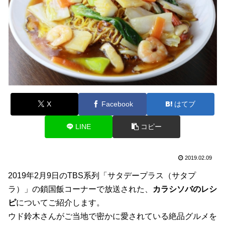
X
Facebook
はてブ
LINE
コピー
2019.02.09
2019年2月9日のTBS系列「サタデープラス（サタプ
ラ）」の鎖国飯コーナーで放送された、
カラシソバ
のレシ
ピ
についてご紹介します。
ウド鈴木さんがご当地で密かに愛されている絶品グルメを