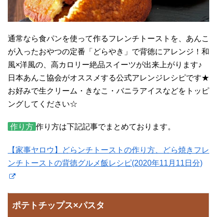
通常なら食パンを使って作るフレンチトーストを、あんこ
が入ったおやつの定番「どらやき」で背徳にアレンジ！和
風×洋風の、高カロリー絶品スイーツが出来上がります♪
日本あんこ協会がオススメする公式アレンジレシピです★
お好みで生クリーム・きなこ・バニラアイスなどをトッピ
ングしてください☆
作り方
作り方は下記記事でまとめております。
【家事ヤロウ】どらンチトーストの作り方、どら焼きフレ
ンチトーストの背徳グルメ飯レシピ(2020年11月11日分)
ポテトチップス×パスタ