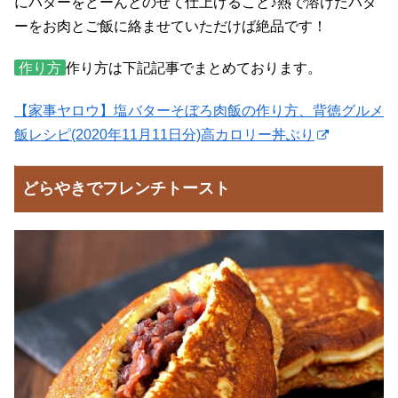
にバターをどーんとのせて仕上げること♪熱で溶けたバタ
ーをお肉とご飯に絡ませていただけば絶品です！
作り方
作り方は下記記事でまとめております。
【家事ヤロウ】塩バターそぼろ肉飯の作り方、背徳グルメ
飯レシピ(2020年11月11日分)高カロリー丼ぶり
どらやきでフレンチトースト