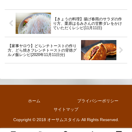
【きょうの料理】揚げ春雨のサラダの作
り方、栗原はるみさんの甘酢ダレをかけ
ていただくレシピ(11月11日)
【家事ヤロウ】どらンチトーストの作り
方、どら焼きフレンチトーストの背徳グ
ルメ飯レシピ(2020年11月11日分)
ホーム
プライバシーポリシー
サイトマップ
Copyright © 2018 オーサムスタイル All Rights Reserved.