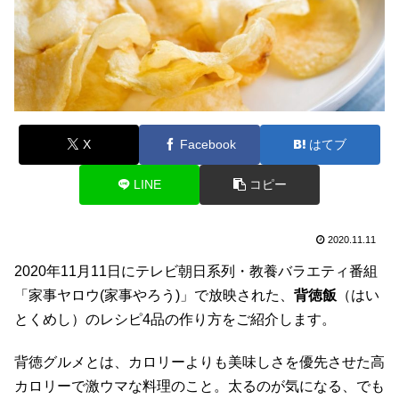
X
Facebook
はてブ
LINE
コピー
2020.11.11
2020年11月11日にテレビ朝日系列・教養バラエティ番組
「家事ヤロウ(家事やろう)」で放映された、
背徳飯
（はい
とくめし）のレシピ4品の作り方をご紹介します。
背徳グルメとは、カロリーよりも美味しさを優先させた高
カロリーで激ウマな料理のこと。太るのが気になる、でも