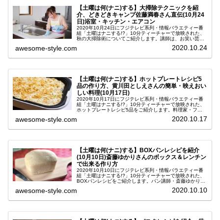
【土曜は何(ナニ)する】大掃除テクニックを紹
介、どきどきキャンプ佐藤満春さん直伝(10月24
日)浴室・キッチン・エアコン
2020年10月24日にフジテレビ系列・情報バラエティー番
組「土曜はナニする!?」10分ティーチャーで放映された、
秋の大掃除術についてご紹介します。講師は、お笑い芸人
でありながら名誉トイレ診断士などの資格を所有されてい
2020.10.24
awesome-style.com
るお掃除の達人、どきど...
【土曜は何(ナニ)する】ホットプレートレシピ5
品の作り方、黄川田としえさんの簡単・映えおい
しい料理(10月17日)
2020年10月17日にフジテレビ系列・情報バラエティー番
組「土曜はナニする!?」10分ティーチャーで放映された、
ホットプレートレシピ5品をご紹介します。料理家・フー
ドスタイリストの黄川田としえ（きかわだとしえ）さんが
2020.10.17
awesome-style.com
教えてくださった、簡単...
【土曜は何(ナニ)する】BOXパンレシピを紹介
(10月10日)斎藤ゆかりさんのボックス＆レンチン
で出来る作り方
2020年10月10日にフジテレビ系列・情報バラエティー番
組「土曜はナニする!?」10分ティーチャーで放映された、
BOXパンレシピをご紹介します。パン講師・斎藤ゆかりさ
んが教えてくださった、電子レンジでチンするだけで誰で
2020.10.10
awesome-style.com
も簡単にパン作りがで...