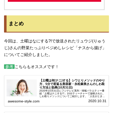
まとめ
今回は、土曜はなにする?!で放送されたリュウジ(りゅう
じ)さんの野菜たっぷりベジめしレシピ「ナスから揚げ」
についてご紹介しました。
参考
こちらもオススメです！
【土曜は何(ナニ)する】シワとりメソッドのやり
方、5分で若返る美容家・永松麻美さんのしわ取
り方法と効果(10月31日)
2020年10月31日にフジテレビ系列・情報バラエティー番
組「土曜はナニする!?」10分ティーチャーで放映された、
しわ取りメソッドについてご紹介します。「人生がときめ
くシワとりパーフェクトブック」の著者で美容家＆美肌デ
2020.10.31
awesome-style.com
ザイナーの永松麻美（な...