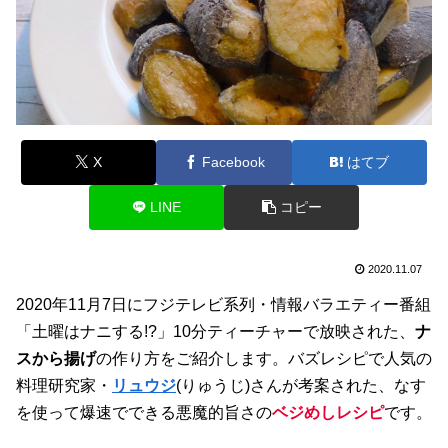
X
Facebook
はてブ
LINE
コピー
2020.11.07
2020年11月7日にフジテレビ系列・情報バラエティー番組
「土曜はナニする!?」10分ティーチャーで放映された、
ナ
スから揚げ
の作り方をご紹介します。バズレシピで人気の
料理研究家・
リュウジ
(りゅうじ)さんが考案された、なす
を使って爆速でできる悪魔的旨さの
ベジめしレシピ
です。