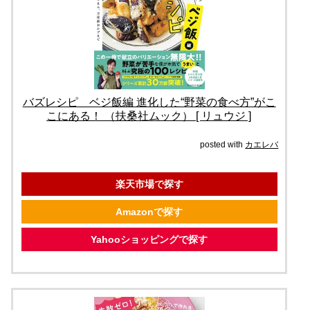
バズレシピ ベジ飯編 進化した“野菜の食べ方”がこ
こにある！ （扶桑社ムック） [ リュウジ ]
posted with
カエレバ
楽天市場で探す
Amazonで探す
Yahooショッピングで探す