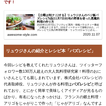
です！
【土曜は何(ナニ)する】リュウジさんのベジ飯バ
ズレシピ5品(11月7日分)旬の野菜を使った悪魔的
料理の作り方
2020年11月7日にフジテレビ系列・情報バラエティー番組
「土曜はナニする!?」10分ティーチャーで放映された、バ
ズレシピで人気の料理研究家・リュウジ(りゅうじ)さんが
考案された、爆速でできる悪魔的旨さのベジめしレシピ5
2020.11.07
awesome-style.com
品をご紹介します。リ...
リュウジさんの紹介とレシピ本「バズレシピ」
今回レシピを教えてくれたリュウジさんは、ツイッターフ
ォロワー数130万人超えの大人気料理研究家！料理のおに
いさんとしても親しまれています。株式会社バズレシピの
代表取締役。リュウジさんが作る料理は
バズレシピ
と呼ば
れており、とにかく簡単で美味しくアイディアが光るもの
ばかり。有名になったきっかけは、フランスの郷土料理・
アリゴをじゃがりこで作った「じゃがアリゴ」なんですよ