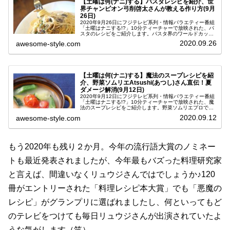
【土曜は何(ナニ)する】パスタレシピを紹介、世
界チャンピオン弓削啓太さんが教える作り方(9月
26日)
2020年9月26日にフジテレビ系列・情報バラエティー番組
「土曜はナニする!?」10分ティーチャーで放映された、パ
スタのレシピをご紹介します。パスタ界のワールドカップ
「パスタ・ワールド・チャンピオンシップ2019」で見事世
2020.09.26
awesome-style.com
界１位に輝いた、横...
【土曜は何(ナニ)する】魔法のスープレシピを紹
介、野菜ソムリエAtsushi(あつし)さん直伝！夏
ダメージ解消(9月12日)
2020年9月12日にフジテレビ系列・情報バラエティー番組
「土曜はナニする!?」10分ティーチャーで放映された、魔
法のスープレシピをご紹介します。野菜ソムリエプロでフ
ァッション＆ライフスタイルプロデューサーのAtsushi（あ
2020.09.12
awesome-style.com
つし）先生が考...
もう2020年も残り２か月。今年の流行語大賞のノミネー
トも最近発表されましたが、今年最もバズった料理研究家
と言えば、間違いなくリュウジさんではでしょうか♪120
冊がエントリーされた「料理レシピ本大賞」でも「悪魔の
レシピ」がグランプリに選ばれましたし、何といってもど
のテレビをつけても毎日リュウジさんが出演されていたよ
うな気がします（笑）