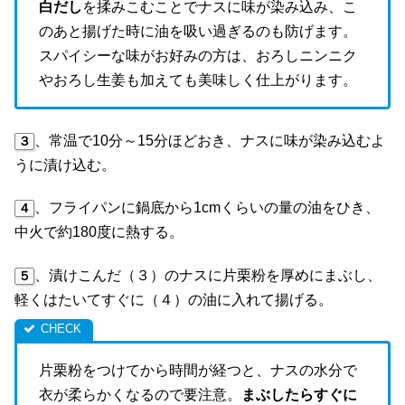
白だし
を揉みこむことでナスに味が染み込み、こ
のあと揚げた時に油を吸い過ぎるのも防げます。
スパイシーな味がお好みの方は、おろしニンニク
やおろし生姜も加えても美味しく仕上がります。
、常温で10分～15分ほどおき、ナスに味が染み込むよ
３
うに漬け込む。
、フライパンに鍋底から1cmくらいの量の油をひき、
４
中火で約180度に熱する。
、漬けこんだ（３）のナスに片栗粉を厚めにまぶし、
５
軽くはたいてすぐに（４）の油に入れて揚げる。
片栗粉をつけてから時間が経つと、ナスの水分で
衣が柔らかくなるので要注意。
まぶしたらすぐに