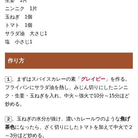
生姜 1片
ニンニク 1片
玉ねぎ 1個
トマト 1個
サラダ油 大さじ1
塩 小さじ1
作り方
、まずはスパイスカレーの素「
グレイビー
」を作る。
１
フライパンにサラダ油を熱し、みじん切りにしたニンニ
ク・生姜・玉ねぎを入れ、中火～強火で10分～15分ほど
炒める。
、玉ねぎの水分が抜け、濃いカレールウのような
焦げ
２
茶色
になったら、ざく切りにしたトマトを加えて中火で２
～3分ほど炒める。