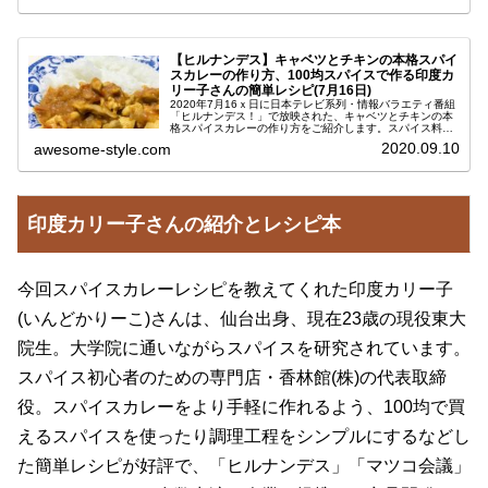
【ヒルナンデス】キャベツとチキンの本格スパイ
スカレーの作り方、100均スパイスで作る印度カ
リー子さんの簡単レシピ(7月16日)
2020年7月16ｘ日に日本テレビ系列・情報バラエティ番組
「ヒルナンデス！」で放映された、キャベツとチキンの本
格スパイスカレーの作り方をご紹介します。スパイス料理
研究家で現役東京大学院生の印度カリー子さんが教えてく
2020.09.10
awesome-style.com
ださった、フライパンを使っ...
印度カリー子さんの紹介とレシピ本
今回スパイスカレーレシピを教えてくれた印度カリー子
(いんどかりーこ)さんは、仙台出身、現在23歳の現役東大
院生。大学院に通いながらスパイスを研究されています。
スパイス初心者のための専門店・香林館(株)の代表取締
役。スパイスカレーをより手軽に作れるよう、100均で買
えるスパイスを使ったり調理工程をシンプルにするなどし
た簡単レシピが好評で、「ヒルナンデス」「マツコ会議」