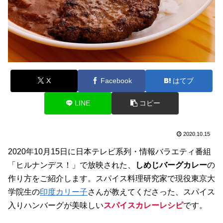
X
Facebook
はてブ
LINE
コピー
2020.10.15
2020年10月15日に日本テレビ系列・情報バラエティ番組
「ヒルナンデス！」で放映された、
しめじバーグカレー
の
作り方をご紹介します。スパイス料理研究家で現役東京大
学院生の
印度カリー子
さんが教えてくださった、スパイス
入りハンバーグが美味しい
スパイスカレーレシピ
です。