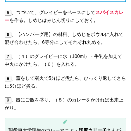
、つづいて、グレイビーをベースにして
スパイスカレ
５
ー
を作る。しめじはみじん切りにしておく。
、【ハンバーグ用】の材料、しめじをボウルに入れて
６
混ぜ合わせたら、6等分にしてそれぞれ丸める。
、（４）のグレイビーに水（100ml）・牛乳を加えて
７
中火にかけたら、（６）を入れる。
、蓋をして弱火で5分ほど煮たら、ひっくり返してさら
８
に5分ほど煮る。
、器にご飯を盛り、（８）のカレーをかければ出来上
９
がり。
現役東大学院生のカレーマニア・
印度カリー子
さんが