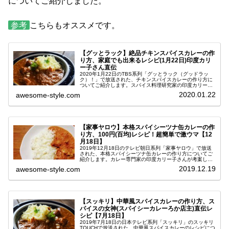
についてご紹介しました。
参考
こちらもオススメです。
【グッとラック】絶品チキンスパイスカレーの作
り方、家庭でも出来るレシピ(1月22日)印度カリ
ー子さん直伝
2020年1月22日のTBS系列「グッとラック（グッドラッ
ク）！」で放送された、チキンスパイスカレーの作り方に
ついてご紹介します。スパイス料理研究家の印度カリー子
さんが教えてくださった、家庭でも出来る絶品レシピで
2020.01.22
awesome-style.com
す。今日はカレーの日！カレー...
【家事ヤロウ】本格スパイシーツナ缶カレーの作
り方、100円(百均)レシピ！超簡単で激ウマ【12
月18日】
2019年12月18日のテレビ朝日系列「家事ヤロウ」で放送
された、本格スパイシーツナ缶カレーの作り方についてご
紹介します。カレー専門家の印度カリー子さんが考案し
た、100円(百均)ショップの食材だけで作る簡単で美味しい
2019.12.19
awesome-style.com
レシピです。その名も1...
【スッキリ】中華風スパイスカレーの作り方、ス
パイスの女神(スパイシーカレーろか店主)直伝レ
シピ【7月18日】
2019年7月18日の日本テレビ系列「スッキリ」のスッキリ
TOUCHで放送された、中華風スパイスカレーのレシピにつ