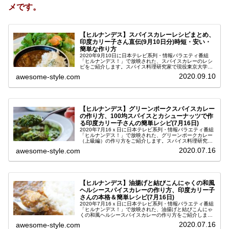
メです。
【ヒルナンデス】スパイスカレーレシピまとめ、
印度カリー子さん直伝(9月10日分)時短・安い・
簡単な作り方
2020年9月10日に日本テレビ系列・情報バラエティ番組
「ヒルナンデス！」で放映された、スパイスカレーのレシ
ピをご紹介します。スパイス料理研究家で現役東京大学院
生の印度カリー子さんが教えてくださった、冷蔵庫にある
2020.09.10
awesome-style.com
食材で手軽に作れる簡単な作り...
【ヒルナンデス】グリーンポークスパイスカレー
の作り方、100均スパイスとカシューナッツで作
る印度カリー子さんの簡単レシピ(7月16日)
2020年7月16ｘ日に日本テレビ系列・情報バラエティ番組
「ヒルナンデス！」で放映された、グリーンポークカレー
（上級編）の作り方をご紹介します。スパイス料理研究家
で現役東京大学院生の印度カリー子さんが教えてくださっ
2020.07.16
awesome-style.com
た、フライパンを使っておう...
【ヒルナンデス】油揚げと結びこんにゃくの和風
ヘルシースパイスカレーの作り方、印度カリー子
さんの本格＆簡単レシピ(7月16日)
2020年7月16ｘ日に日本テレビ系列・情報バラエティ番組
「ヒルナンデス！」で放映された、油揚げと結びこんにゃ
くの和風ヘルシースパイスカレーの作り方をご紹介しま
す。スパイス料理研究家で現役東京大学院生の印度カリー
2020.07.16
awesome-style.com
子さんが教えてくださった、フ...