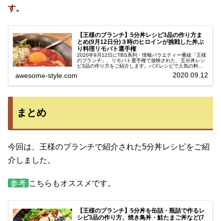
す。
【王様のブランチ】5分丼レシピ3品の作り方ま
とめ(9月12日分)３時のヒロインが挑戦した丼ぶ
り料理リモバト選手権
2020年9月12日にTBS系列・情報バラエティー番組「王様
のブランチ」、リモバト選手権で放映された、五分丼レシ
ピ3品の作り方をご紹介します。バズレシピで人気の料理
研究家・リュウジ(りゅうじ)さん、料理上手なママタレン
2020.09.12
awesome-style.com
ト・ギャル曽根さん、イ...
まとめ
今回は、王様のブランチで紹介された5分丼レシピをご紹
介しました。
参考
こちらもオススメです。
【王様のブランチ】5分丼を缶詰・瓶詰で作るレ
シピ3品の作り方、焼き鳥丼・鮭たまご丼など(7