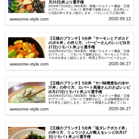
月25日)丼ぶり選手権
2020年7月25日にTBS系列・情報バラエティー番組「王様
のブランチ」、リポバト選手権で放映された、五分丼レシ
ピ3品の作り方をご紹介します。バズレシピで人気の料理
研究家・リュウジ(りゅうじ)さん、節約カリスマ主婦のの
2020.09.12
awesome-style.com
こさん、料理上手なママ...
【王様のブランチ】5分丼「サーモンとアボカド
のポキ丼」の作り方、バービーさんのレシピ(6月
27日)リモバト丼ぶり選手権
2020年6月27日にTBS系列・情報バラエティー番組「王様
のブランチ」、リモバトで放映された、サーモンとアボカ
ドのポキ丼をご紹介します。料理上手のバービーさんが教
えてくれた、暑い夏にもぴったりの火を使わずに5分で出
2020.06.27
awesome-style.com
来る簡単丼レシピです。こ...
【王様のブランチ】5分丼「サバ味噌煮缶の冷や
汁丼」の作り方、ロバート馬場さんのさばレシピ
(6月27日)リモバト丼ぶり選手権
2020年6月27日にTBS系列・情報バラエティー番組「王様
のブランチ」、リモバトで放映された、さば味噌煮缶の冷
や汁丼をご紹介します。ロバート馬場さんが教えてくれ
た、暑い夏にもぴったりの火を使わずに5分で出来る簡単
2020.06.27
awesome-style.com
丼レシピです。この5分丼選...
【王様のブランチ】5分丼「塩ダレアボカド丼」
の作り方、リュウジさんが教えるレシピ(6月27
日)リモバト丼ぶり選手権