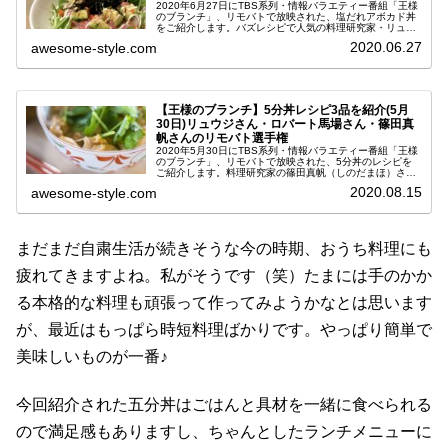
2020年6月27日にTBS系列・情報バラエティー番組「王様
のブランチ」、リモバトで放映された、塩だれアボカド丼
をご紹介します。バズレシピで人気の料理研究家・リュウ
ジ(りゅうじ)さんが教えてくれた、暑い夏にもぴったりの
2020.06.27
awesome-style.com
火を使わずに5分で出来...
【王様のブランチ】5分丼レシピ3品を紹介(5月
30日)リュウジさん・ロバート馬場さん・篠田真
帆さんのリモバト選手権
2020年5月30日にTBS系列・情報バラエティー番組「王様
のブランチ」、リモバトで放映された、5分丼のレシピを
ご紹介します。料理研究家の篠田真帆（しのだまほ）さ
ん、バズレシピで人気のリュウジ（りゅうじ）さん、プロ
2020.08.15
awesome-style.com
顔負けの腕をもつ料理芸人ロ...
まだまだ自粛生活が続きそうな今の時期、おうち料理にも
疲れてきますよね。私がそうです（笑）たまには手のかか
る本格的な料理も頑張って作ってみようかなとは思います
が、最近はもっぱら時短料理ばかりです。やっぱり簡単で
美味しいものが一番♪
今回紹介された五分丼はごはんと具材を一緒に食べられる
ので満足感もありますし、ちゃんとしたランチメニューに