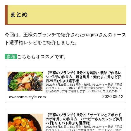
まとめ
今回は、王様のブランチで紹介されたnagisaさんのトース
ト選手権レシピをご紹介しました。
参考
こちらもオススメです。
【王様のブランチ】5分丼を缶詰・瓶詰で作るレ
シピ3品の作り方、焼き鳥丼・鮭たまご丼など(7
月25日)丼ぶり選手権
2020年7月25日にTBS系列・情報バラエティー番組「王様
のブランチ」、リポバト選手権で放映された、五分丼レシ
ピ3品の作り方をご紹介します。バズレシピで人気の料理
研究家・リュウジ(りゅうじ)さん、節約カリスマ主婦のの
2020.09.12
awesome-style.com
こさん、料理上手なママ...
【王様のブランチ】5分丼「サーモンとアボカド
のポキ丼」の作り方、バービーさんのレシピ(6月
27日)リモバト丼ぶり選手権
2020年6月27日にTBS系列・情報バラエティー番組「王様
のブランチ」、リモバトで放映された、サーモンとアボカ