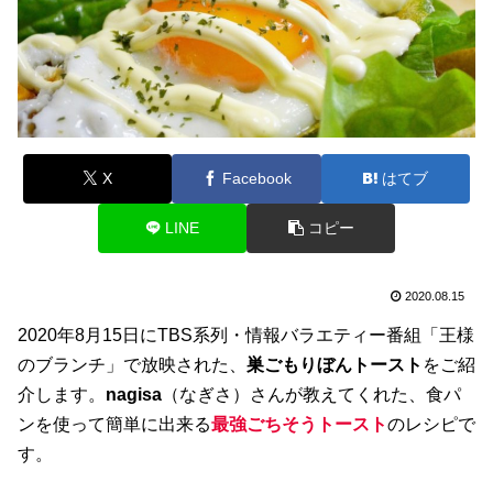
X
Facebook
はてブ
LINE
コピー
2020.08.15
2020年8月15日にTBS系列・情報バラエティー番組「王様
のブランチ」で放映された、
巣ごもりぼんトースト
をご紹
介します。
nagisa
（なぎさ）さんが教えてくれた、食パ
ンを使って簡単に出来る
最強ごちそうトースト
のレシピで
す。