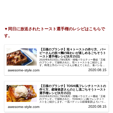
▼同日に放送されたトースト選手権のレシピはこちらで
す。
【王様のブランチ】坦々トーストの作り方、バー
ビーさんの担々麵の味わいが楽しめるごちそうト
ースト選手権レシピ(8月15日)
2020年8月15日にTBS系列・情報バラエティー番組「王様
のブランチ」で放映された、坦々トーストをご紹介しま
す。料理上手のバービーさんが教えてくれた、食パンを使
って簡単に出来るスパイスごちそうトーストのレシピで
2020.08.15
awesome-style.com
す。これまでは5分で作れる5...
【王様のブランチ】TOSHI風フレンチトーストの
作り方、鎧塚俊彦さんのとし流ごちそうトースト
選手権レシピ(8月15日)
2020年8月15日にTBS系列・情報バラエティー番組「王様
のブランチ」で放映された、TOSHI(トシ)風フレンチトー
ストをご紹介します。一流パティシエ鎧塚俊彦(よろいづか
としひこ)さんが教えてくれた、食パンを使って簡単に出来
2020.08.15
awesome-style.com
るごちそうトー...