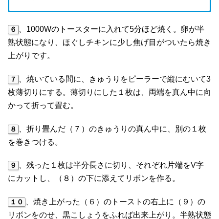
、1000Wのトースターに入れて5分ほど焼く。卵が半
６
熟状態になり、ほぐしチキンに少し焦げ目がついたら焼き
上がりです。
、焼いている間に、きゅうりをピーラーで縦にむいて3
７
枚薄切りにする。薄切りにした１枚は、両端を真ん中に向
かって折って畳む。
、折り畳んだ（７）のきゅうりの真ん中に、別の１枚
８
を巻きつける。
、残った１枚は半分長さに切り、それぞれ片端をV字
９
にカットし、（８）の下に添えてリボンを作る。
、焼き上がった（６）のトーストの右上に（９）の
１０
リボンをのせ、黒こしょうをふれば出来上がり。半熟状態