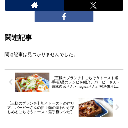
関連記事
関連記事は見つかりませんでした。
【王様のブランチ】ごちそうトースト選
手権3品のレシピを紹介、バービーさん・
鎧塚俊彦さん・nagisaさんが対決(8月15
日)
【王様のブランチ】坦々トーストの作り
方、バービーさんの担々麵の味わいが楽
しめるごちそうトースト選手権レシピ(8
月15日)