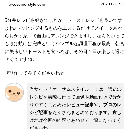
ん、バズレシピで人気のリュウジ（りゅうじ）さん、プロ
2020.08.15
awesome-style.com
顔負けの腕をもつ料理芸人ロ...
5分丼レシピも好きでしたが、トーストレシピも良いです
よね♪トッピングするものを工夫するだけでスイーツ系か
らおかず系まで自由にアレンジできますし、なんといって
もほぼ焼けば完成というシンプルな調理工程が最高！朝食
に美味しいトーストを食べれば、その日１日が楽しく過ご
せそうですね。
ぜひ作ってみてくださいね☆
当サイト「オーサムスタイル」では、話題の
レシピを実際に作って画像や動画付きで分か
りやすくまとめた
レビュー記事
や、
プロのレ
シピ記事
をたくさんまとめております。宜し
ければ今回の内容とあわせてご覧になってく
ださいね。