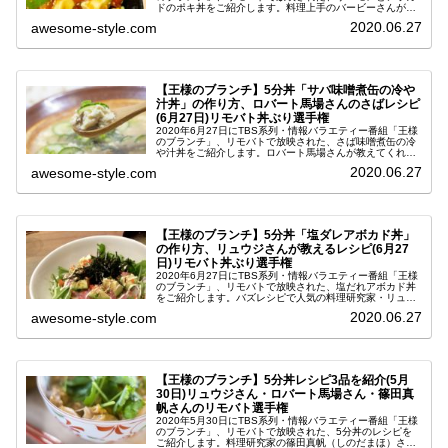
ドのポキ丼をご紹介します。料理上手のバービーさんが教
えてくれた、暑い夏にもぴったりの火を使わずに5分で出
2020.06.27
awesome-style.com
来る簡単丼レシピです。こ...
【王様のブランチ】5分丼「サバ味噌煮缶の冷や
汁丼」の作り方、ロバート馬場さんのさばレシピ
(6月27日)リモバト丼ぶり選手権
2020年6月27日にTBS系列・情報バラエティー番組「王様
のブランチ」、リモバトで放映された、さば味噌煮缶の冷
や汁丼をご紹介します。ロバート馬場さんが教えてくれ
た、暑い夏にもぴったりの火を使わずに5分で出来る簡単
2020.06.27
awesome-style.com
丼レシピです。この5分丼選...
【王様のブランチ】5分丼「塩ダレアボカド丼」
の作り方、リュウジさんが教えるレシピ(6月27
日)リモバト丼ぶり選手権
2020年6月27日にTBS系列・情報バラエティー番組「王様
のブランチ」、リモバトで放映された、塩だれアボカド丼
をご紹介します。バズレシピで人気の料理研究家・リュウ
ジ(りゅうじ)さんが教えてくれた、暑い夏にもぴったりの
2020.06.27
awesome-style.com
火を使わずに5分で出来...
【王様のブランチ】5分丼レシピ3品を紹介(5月
30日)リュウジさん・ロバート馬場さん・篠田真
帆さんのリモバト選手権
2020年5月30日にTBS系列・情報バラエティー番組「王様
のブランチ」、リモバトで放映された、5分丼のレシピを
ご紹介します。料理研究家の篠田真帆（しのだまほ）さ