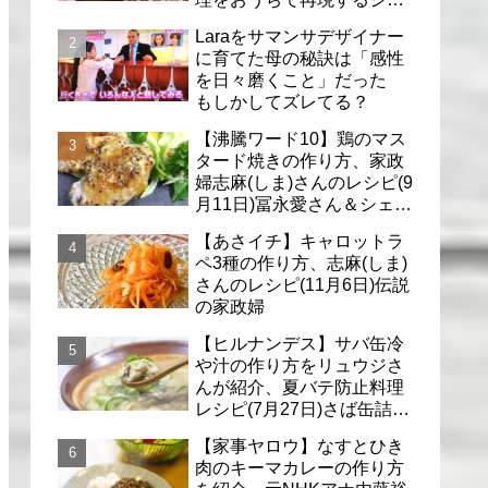
フのレシピ(6月30日)
Laraをサマンサデザイナー
に育てた母の秘訣は「感性
を日々磨くこと」だった
もしかしてズレてる？
【沸騰ワード10】鶏のマス
タード焼きの作り方、家政
婦志麻(しま)さんのレシピ(9
月11日)冨永愛さん＆シェリ
ーさんに
【あさイチ】キャロットラ
ペ3種の作り方、志麻(しま)
さんのレシピ(11月6日)伝説
の家政婦
【ヒルナンデス】サバ缶冷
や汁の作り方をリュウジさ
んが紹介、夏バテ防止料理
レシピ(7月27日)さば缶詰で
簡単冷汁
【家事ヤロウ】なすとひき
肉のキーマカレーの作り方