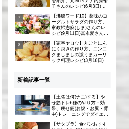
を紹介、元NHKアナ内藤裕
子さんのレシピ(6月3日)リ
アル家事24時
【沸騰ワード10】薬味のヨ
ーグルトサラダの作り方、
家政婦志麻(しま)さんのレ
シピ(9月11日)冨永愛さん＆
シェリーさんに
【家事ヤロウ】丸ごとにん
にく焼きの作り方、ニンニ
クましましの激うまガーリ
ック料理レシピ(3月18日)
新着記事一覧
【土曜は何(ナニ)する】や
せ筋トレ6種のやり方・効
果、痩せ筋(お腹・お尻・背
中)トレーニングでダイエッ
ト(1月9日)とがわ愛先生
【サタプラ】食パンおすす