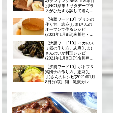
めランキングBEST5＆項目
別NO1結果！サタデープラ
スがひたすら試して選んだ
商品は？(1月9日)
【沸騰ワード10】プリンの
作り方、志麻(しま)さんの
オーブンで作るレシピ
(2021年1月8日)哀川翔・滝
沢カレン・千葉雄大への料
【沸騰ワード10】イカのス
理
ミ煮の作り方、志麻(しま)
さんのいか料理レシピ
(2021年1月8日分)哀川翔・
滝沢カレン・千葉雄大に
【沸騰ワード10】ポトフ＆
鶏団子の作り方、志麻(し
ま)さんのレシピ(2021年1月
8日分)哀川翔・滝沢カレ
ン・千葉雄大への料理