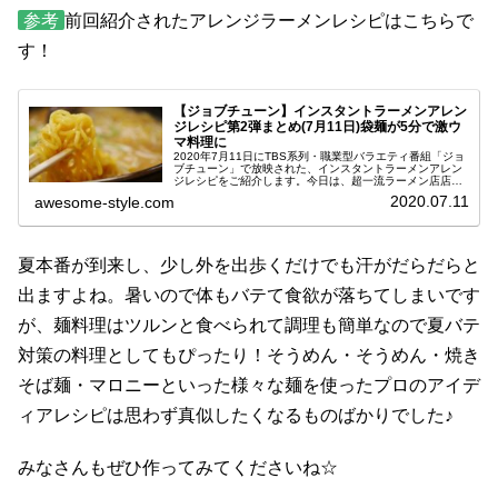
参考
前回紹介されたアレンジラーメンレシピはこちらで
す！
【ジョブチューン】インスタントラーメンアレン
ジレシピ第2弾まとめ(7月11日)袋麺が5分で激ウ
マ料理に
2020年7月11日にTBS系列・職業型バラエティ番組「ジョ
ブチューン」で放映された、インスタントラーメンアレン
ジレシピをご紹介します。今日は、超一流ラーメン店店主
直伝の超簡単アレンジラーメンバトル第2弾！前回はイン
2020.07.11
awesome-style.com
スタント袋麺「マルちゃん...
夏本番が到来し、少し外を出歩くだけでも汗がだらだらと
出ますよね。暑いので体もバテて食欲が落ちてしまいです
が、麺料理はツルンと食べられて調理も簡単なので夏バテ
対策の料理としてもぴったり！そうめん・そうめん・焼き
そば麺・マロニーといった様々な麺を使ったプロのアイデ
ィアレシピは思わず真似したくなるものばかりでした♪
みなさんもぜひ作ってみてくださいね☆