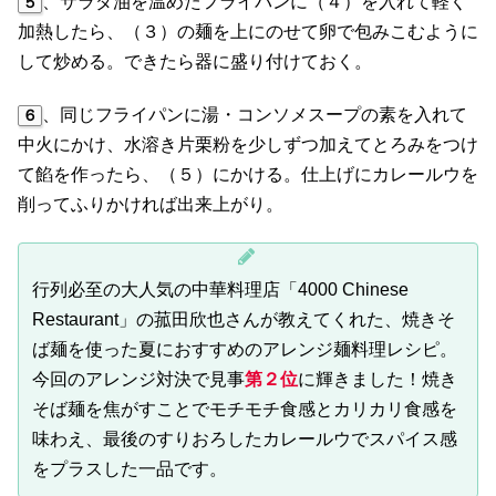
、サラダ油を温めたフライパンに（４）を入れて軽く
５
加熱したら、（３）の麺を上にのせて卵で包みこむように
して炒める。できたら器に盛り付けておく。
、同じフライパンに湯・コンソメスープの素を入れて
６
中火にかけ、水溶き片栗粉を少しずつ加えてとろみをつけ
て餡を作ったら、（５）にかける。仕上げにカレールウを
削ってふりかければ出来上がり。
行列必至の大人気の中華料理店「4000 Chinese
Restaurant」の菰田欣也さんが教えてくれた、焼きそ
ば麺を使った夏におすすめのアレンジ麺料理レシピ。
今回のアレンジ対決で見事
第２位
に輝きました！焼き
そば麺を焦がすことでモチモチ食感とカリカリ食感を
味わえ、最後のすりおろしたカレールウでスパイス感
をプラスした一品です。