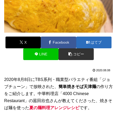
X
Facebook
はてブ
LINE
コピー
2020.08.08
2020年8月8日にTBS系列・職業型バラエティ番組「ジョ
ブチューン」で放映された、
簡単焼きそば天津麺
の作り方
をご紹介します。中華料理店「4000 Chinese
Restaurant」の菰田欣也さんが教えてくださった、焼きそ
ば麺を使った
夏の麺料理アレンジレシピ
です。