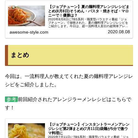
【ジョブチューン】夏の麺料理アレンジレシピま
とめ(8月8日)そうめん・パスタ・焼きそば・マロ
ニーで！優勝は？
2020年8月8日にTBS系列・職業型バラエティ番組「ジョ
ブチューン」で放映された、夏の麺料理アレンジレシピを
ご紹介します。今日は、超一流料理人直伝の超簡単アレン
ジバトル第３弾！これまではラーメン店店主が披露するイ
2020.08.08
awesome-style.com
ンスタントラーメンアレンジ...
まとめ
今回は、一流料理人が教えてくれた夏の麺料理アレンジレ
シピをご紹介しました。
参考
前回紹介されたアレンジラーメンレシピはこちらで
す！
【ジョブチューン】インスタントラーメンアレン
ジレシピ第2弾まとめ(7月11日)袋麺が5分で激ウ
マ料理に
2020年7月11日にTBS系列・職業型バラエティ番組「ジョ