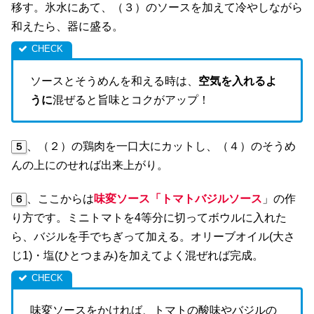
移す。氷水にあて、（３）のソースを加えて冷やしながら
和えたら、器に盛る。
ソースとそうめんを和える時は、
空気を入れるよ
うに
混ぜると旨味とコクがアップ！
、（２）の鶏肉を一口大にカットし、（４）のそうめ
５
んの上にのせれば出来上がり。
、ここからは
味変ソース「トマトバジルソース
」の作
６
り方です。ミニトマトを4等分に切ってボウルに入れた
ら、バジルを手でちぎって加える。オリーブオイル(大さ
じ1)・塩(ひとつまみ)を加えてよく混ぜれば完成。
味変ソースをかければ、トマトの酸味やバジルの