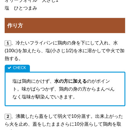
オリーブオイル 大さじ1
塩 ひとつまみ
作り方
、冷たいフライパンに鶏肉の身を下にして入れ、水
１
(100c)を加えたら、塩(小さじ1/2)を水に溶かして中火で加
熱する。
塩は鶏肉にかけず、
水の方に加える
のがポイン
ト。味がばらつかず、鶏肉の身の方からまんべん
なく塩味が馴染んでいきます。
、沸騰したら蓋をして弱火で10分蒸す。出来上がった
２
ら火を止め、蓋をしたままさらに10分蒸らして鶏肉を取