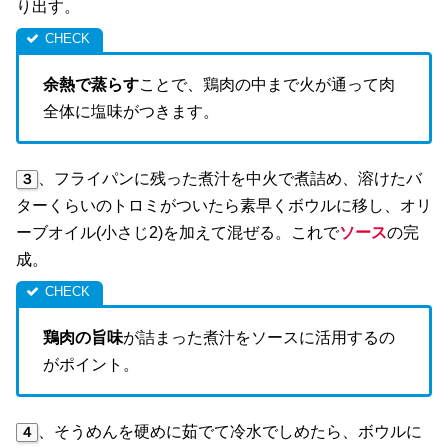
り出す。
余熱で蒸らす
ことで、鶏肉の中まで火が通って肉
全体に塩味がつきます。
、フライパンに残った煮汁を中火で煮詰め、溶けたバ
３
ターくらいのトロミがついたら素早くボウルに移し、オリ
ーブオイル(小さじ2)を加えて混ぜる。これで
ソース
の完
成。
鶏肉の旨味
が詰まった煮汁をソースに活用するの
がポイント。
、そうめんを硬めに茹でて冷水でしめたら、ボウルに
４