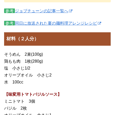
参考
ジョブチューンの記事一覧へ
参考
同日に放送された夏の麺料理アレンジレシピ
材料（２人分）
そうめん 2束(100g)
鶏もも肉 1枚(280g)
塩 小さじ1/2
オリーブオイル 小さじ2
水 100cc
【味変用トマトバジルソース】
ミニトマト 3個
バジル 2枚