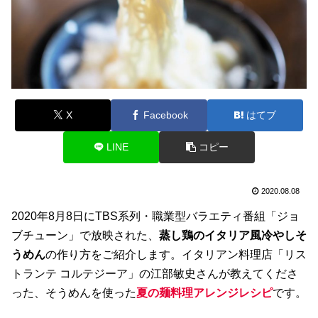
X
Facebook
はてブ
LINE
コピー
2020.08.08
2020年8月8日にTBS系列・職業型バラエティ番組「ジョ
ブチューン」で放映された、
蒸し鶏のイタリア風冷やしそ
うめん
の作り方をご紹介します。イタリアン料理店「リス
トランテ コルテジーア」の江部敏史さんが教えてくださ
った、そうめんを使った
夏の麺料理アレンジレシピ
です。