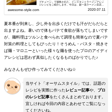
ブチューン」で放映された、インスタントラーメンアレン
ジレシピをご紹介します。今日は、超一流ラーメン店店主
直伝の超簡単アレンジラーメンバトル第2弾！前回はイン
2020.07.11
awesome-style.com
スタント袋麺「マルちゃん...
夏本番が到来し、少し外を出歩くだけでも汗がだらだらと
出ますよね。暑いので体もバテて食欲が落ちてしまいです
が、麺料理はツルンと食べられて調理も簡単なので夏バテ
対策の料理としてもぴったり！そうめん・パスタ・焼きそ
ば麺・マロニーといった様々な麺を使ったプロのアイディ
アレシピは思わず真似したくなるものばかりでした♪
みなさんもぜひ作ってみてくださいね☆
当サイト「オーサムスタイル」では、話題の
レシピを実際に作った
レビュー記事
や、
プロ
のレシピ記事
をたくさんまとめております。
宜しければ今回の内容とあわせてご覧になっ
てくださいね。