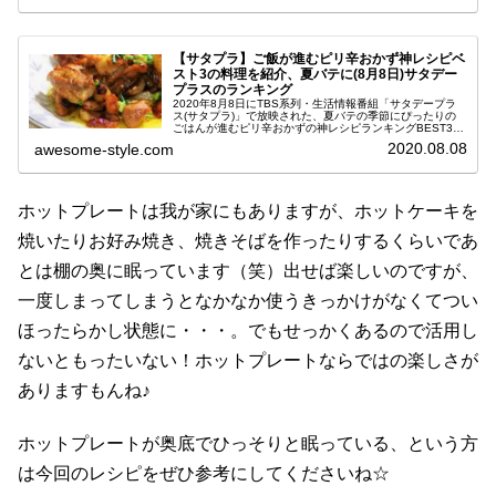
【サタプラ】ご飯が進むピリ辛おかず神レシピベ
スト3の料理を紹介、夏バテに(8月8日)サタデー
プラスのランキング
2020年8月8日にTBS系列・生活情報番組「サタデープラ
ス(サタプラ)」で放映された、夏バテの季節にぴったりの
ごはんが進むピリ辛おかずの神レシピランキングBEST3を
ご紹介します。前回は家族で楽しめるホットプレート料理
2020.08.08
awesome-style.com
の神レシピランキング...
ホットプレートは我が家にもありますが、ホットケーキを
焼いたりお好み焼き、焼きそばを作ったりするくらいであ
とは棚の奥に眠っています（笑）出せば楽しいのですが、
一度しまってしまうとなかなか使うきっかけがなくてつい
ほったらかし状態に・・・。でもせっかくあるので活用し
ないともったいない！ホットプレートならではの楽しさが
ありますもんね♪
ホットプレートが奥底でひっそりと眠っている、という方
は今回のレシピをぜひ参考にしてくださいね☆