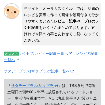
当サイト「オーサムスタイル」では、話題の
レシピを実際に作って画像や動画付きで分か
りやすくまとめた
レビュー記事
や、
プロのレ
シピ記事
をたくさんまとめております。宜し
ければ今回の内容とあわせてご覧になってく
ださいね。
レシピのレビュー記事一覧へ
レシピの記事
オススメ
一覧へ
サタデープラス(サタプラ)の記事一覧へ
「
サタデープラス(サタプラ)
」は、TBS系列で毎週
土曜日の朝8:00～9:25に放送されているワイドショ
ー・生活情報番組です。MCは丸山隆平さん(関ジャニ
∞)、小堺一機さん、小島瑠璃子さん。旬なニュースや