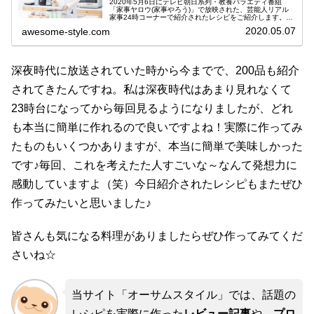
2020年5月6日にテレビ朝日系列・教養バラエティ番組
「家事ヤロウ(家事やろう)」で放映された、芸能人リアル
家事24時コーナーで紹介されたレシピをご紹介します。こ
のコーナーは、芸能人のキッチンにカメラを設置し、普段
2020.05.07
awesome-style.com
見ることはできない家事姿を...
深夜時代に放送されていた時から今までで、200品も紹介
されてきたんですね。私は深夜時代はあまり見れなくて
23時台になってから毎回見るようになりましたが、どれ
も本当に簡単に作れるので良いですよね！実際に作ってみ
たものもいくつかありますが、本当に簡単で美味しかった
です♪毎回、これを考えたた人すごいな～なんて発想力に
感動していますよ（笑）今日紹介されたレシピもまたぜひ
作ってみたいと思いました♪
皆さんも気になる料理がありましたらぜひ作ってみてくだ
さいね☆
当サイト「オーサムスタイル」では、話題の
レシピを実際に作った
レビュー記事
や、
プロ