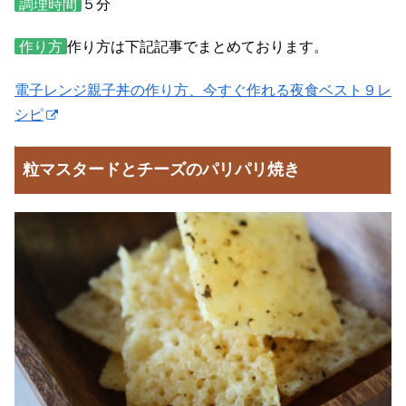
調理時間
５分
作り方
作り方は下記記事でまとめております。
電子レンジ親子丼の作り方、今すぐ作れる夜食ベスト９レ
シピ
粒マスタードとチーズのパリパリ焼き