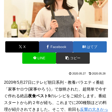
X
Facebook
はてブ
LINE
コピー
2020.05.27
2020.05.28
2020年5月27日にテレビ朝日系列・教養バラエティ番組
「家事ヤロウ(家事やろう)」で放映された、超簡単で今す
ぐ作れる絶品
夜食ベスト9
のレシピをご紹介します。番組
スタートから約２年が経ち、これまでに200種類ほどの料
理が紹介されてきました。そこで、前回も
反響の大きかっ