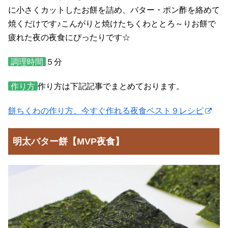
に小さくカットしたお餅を詰め、バター・ポン酢を絡めて
焼くだけです♪こんがりと焼けたちくわととろ～りお餅で
疲れた夜の夜食にぴったりです☆
調理時間
５分
作り方
作り方は下記記事でまとめております。
餅ちくわの作り方、今すぐ作れる夜食ベスト９レシピ
明太バター餅【MVP夜食】