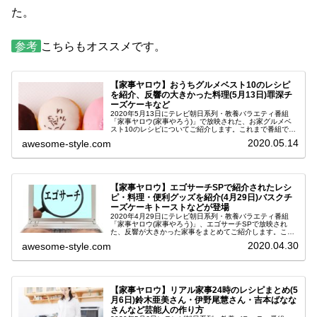
た。
参考
こちらもオススメです。
【家事ヤロウ】おうちグルメベスト10のレシピ
を紹介、反響の大きかった料理(5月13日)罪深チ
ーズケーキなど
2020年5月13日にテレビ朝日系列・教養バラエティ番組
「家事ヤロウ(家事やろう)」で放映された、お家グルメベ
スト10のレシピについてご紹介します。これまで番組で放
送されてきたレシピの中で、SNSで特に反響の大きかった
2020.05.14
awesome-style.com
料理です。番組がスター...
【家事ヤロウ】エゴサーチSPで紹介されたレシ
ピ・料理・便利グッズを紹介(4月29日)バスクチ
ーズケーキトーストなどが登場
2020年4月29日にテレビ朝日系列・教養バラエティ番組
「家事ヤロウ(家事やろう)」、エゴサーチSPで放映され
た、反響が大きかった家事をまとめてご紹介します。この
番組が23時台の放送になってから約半年。ネットやSNSで
2020.04.30
awesome-style.com
話題になっているレシピ...
【家事ヤロウ】リアル家事24時のレシピまとめ(5
月6日)鈴木亜美さん・伊野尾慧さん・吉本ばなな
さんなど芸能人の作り方