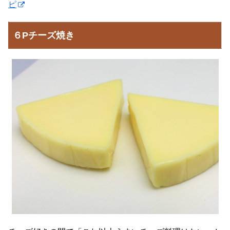
ピ
６Pチーズ焼き