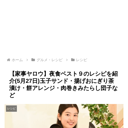
ホーム
グルメ・レシピ
レシピ
【家事ヤロウ】夜食ベスト９のレシピを紹
介(5月27日)玉子サンド・揚げおにぎり茶
漬け・餅アレンジ・肉巻きみたらし団子な
ど
レシピ