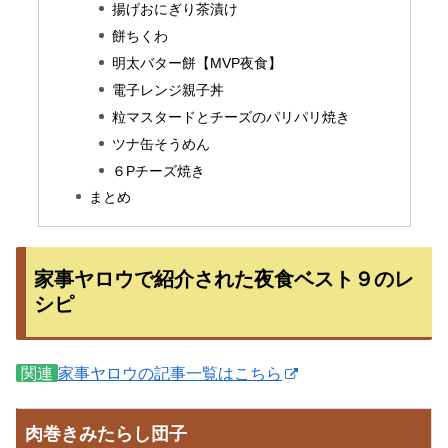
揚げおにぎり茶漬け
餅ちくわ
明太バター餅【MVP夜食】
電子レンジ親子丼
粒マスタードとチーズのパリパリ焼き
ツナ缶そうめん
６Pチーズ焼き
まとめ
家事ヤロウで紹介された夜食ベスト９のレ
シピ
関連
家事ヤロウの記事一覧はこちら
肉巻きみたらし団子