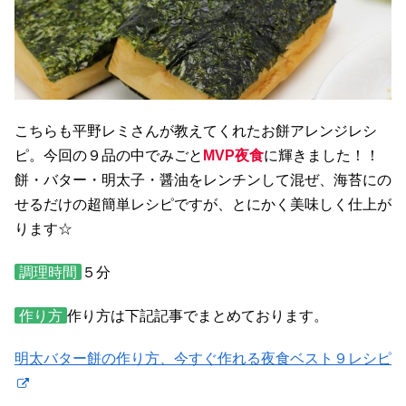
こちらも平野レミさんが教えてくれたお餅アレンジレシ
ピ。今回の９品の中でみごと
MVP夜食
に輝きました！！
餅・バター・明太子・醤油をレンチンして混ぜ、海苔にの
せるだけの超簡単レシピですが、とにかく美味しく仕上が
ります☆
調理時間
５分
作り方
作り方は下記記事でまとめております。
明太バター餅の作り方、今すぐ作れる夜食ベスト９レシピ