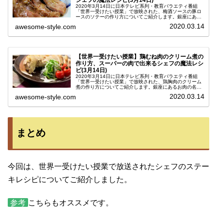
シェフの魔法レシピ(3月14日)
2020年3月14日に日本テレビ系列・教育バラエティ番組
「世界一受けたい授業」で放映された、梅酒ソースの豚ロ
ースのソテーの作り方についてご紹介します。銀座にある
お肉の名店「マルディグラ」のオーナーシェフが教えてく
2020.03.14
awesome-style.com
ださった、スーパーの豚肉を使...
【世界一受けたい授業】鶏むね肉のクリーム煮の
作り方、スーパーの肉で出来るシェフの魔法レシ
ピ(3月14日)
2020年3月14日に日本テレビ系列・教育バラエティ番組
「世界一受けたい授業」で放映された、鶏胸肉のクリーム
煮の作り方についてご紹介します。銀座にあるお肉の名店
「マルディグラ」のオーナーシェフが教えてくださった、
2020.03.14
awesome-style.com
スーパーの鶏肉を使ってできる...
まとめ
今回は、世界一受けたい授業で放送されたシェフのステー
キレシピについてご紹介しました。
参考
こちらもオススメです。