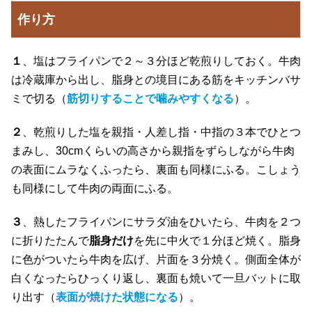
作り方
１
、塩はフライパンで２～３分ほど乾煎りしておく。牛肉
は冷蔵庫から出し、脂身との境目にある筋をキッチンバサ
ミで切る（
筋切りすることで噛みやすくなる
）。
２
、乾煎りした塩を親指・人差し指・中指の３本でひとつ
まみし、30cmくらいの高さから親指をずらしながら牛肉
の表面にムラなくふったら、裏面も同様にふる。こしょう
も同様にして牛肉の両面にふる。
３
、熱したフライパンにサラダ油をひいたら、牛肉を２つ
に折りたたんで
脂身だけ
を先に中火で１分ほど焼く。脂身
に色がついたら牛肉を広げ、片面を３分焼く。側面全体が
白くなったらひっくり返し、裏面も焼いて一旦バットに取
り出す（
表面が焼けた状態になる
）。