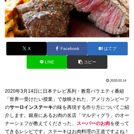
X
Facebook
はてブ
LINE
コピー
2020.03.14
2020年3月14日に日本テレビ系列・教育バラエティ番組
「世界一受けたい授業」で放映された、アメリカンビーフ
の
サーロインステーキ
の味を再現する作り方についてご紹
介します。銀座にあるお肉の名店「マルディグラ」のオー
ナーシェフが教えてくださった、
スーパーのお肉
を使って
できるレシピです。ステーキはお肉料理の王道ですよね！