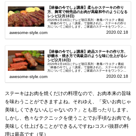
【林修の今でしょ講座】柔らかステーキの作り
方、舞茸で特売品のお肉が高級和牛のようになる
レシピ(2月18日)
2020年2月18日にテレビ朝日系列・教養バラエティ番組
「林修の今でしょ！講座」で放映された、ステーキの作り
方についてご紹介します。ご家庭のステーキをワンランク
アップさせるレシピです。このコーナーは東大クイズ王の
2020.02.18
awesome-style.com
伊沢さんが自作したクイズを林...
【林修の今でしょ講座】絶品ステーキの作り方、
砂糖水・焼き方で高級店のような味に仕上がるレ
シピ(2月18日)
2020年2月18日にテレビ朝日系列・教養バラエティ番組
「林修の今でしょ！講座」で放映された、ステーキの作り
方についてご紹介します。ご家庭のステーキをワンランク
アップさせるレシピです。このコーナーは東大クイズ王の
2020.02.18
awesome-style.com
伊沢さんが自作したクイズを林...
ステーキはお肉を焼くだけの料理なので、お肉本来の旨味
を味わうことができますよね。それゆえ、「安いお肉じゃ
美味しくできないんじゃないの？」とも思ったりします。
しかし、色々なテクニックを使うことでお手頃なお肉でも
美味しく仕上げることができるんですね♪コスパ抜群の料
理は最高です（笑）