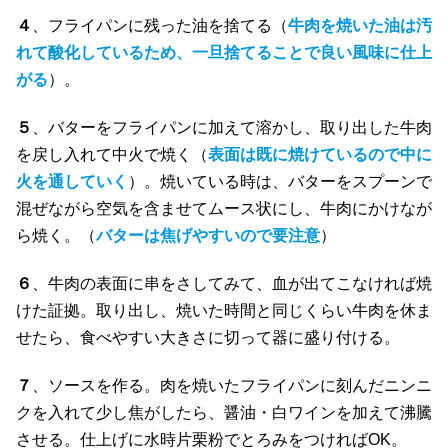
４
、フライパンに残った油を捨てる（
牛肉を焼いた油は汚
れて酸化しているため、一旦捨てることで良い風味に仕上
がる
）。
５
、バターをフライパンに加えて溶かし、取り出した牛肉
を戻し入れて中火で焼く（
表面は既に焼けているので中に
火を通していく
）。焼いている時は、バターをスプーンで
混ぜながら空気を含ませてムース状にし、牛肉にかけなが
ら焼く。（
バターは焦げやすいので要注意
）
６
、牛肉の表面に串をさしてみて、血が出てこなければ焼
けた証拠。取り出し、焼いた時間と同じくらい牛肉を休ま
せたら、食べやすい大きさに切って器に盛り付ける。
７
、ソースを作る。肉を焼いたフライパンに刻んだニンニ
クを入れて少し焦がしたら、醤油・白ワインを加えて沸騰
させる。仕上げに水時片栗粉でとろみをつければOK。