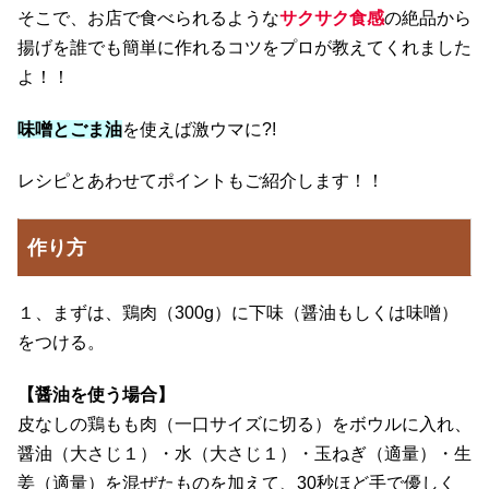
そこで、お店で食べられるような
サクサク食感
の絶品から
揚げを誰でも簡単に作れるコツをプロが教えてくれました
よ！！
味噌とごま油
を使えば激ウマに?!
レシピとあわせてポイントもご紹介します！！
作り方
１、まずは、鶏肉（300g）に下味（醤油もしくは味噌）
をつける。
【醤油を使う場合】
皮なしの鶏もも肉（一口サイズに切る）をボウルに入れ、
醤油（大さじ１）・水（大さじ１）・玉ねぎ（適量）・生
姜（適量）を混ぜたものを加えて、30秒ほど手で優しく