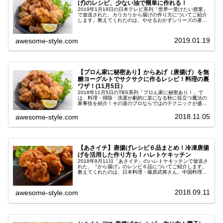
げ)のレシピ、少ない油で簡単に作れる！
2019年1月19日の日本テレビ系列「世界一受けたい授業」
で放送された、カリカリから揚げの作り方についてご紹介
します。教えてくれたのは、やせるおかずシリーズの著
者・柳澤英子先生。揚げ物は通常たっぷり油を使って作り
ますが、このレシピは少ない油...
2019.01.19
awesome-style.com
【プロん家に秘密あり】からあげ（唐揚げ）を無
糖ヨーグルトでサクサクに作るレシピ！料理の裏
ワザ！(11月5日）
2018年11月5日のTBS系列「プロん家に秘密あり！」で
は、料理・掃除・洗濯が劇的に楽になる秋に役立つ魔法の
家事技を紹介！その道のプロならではのテクニックが盛り
だくさん♪ ここでは、料理研究家・野上優佳子さんが教え
てくれた絶品から揚げの作...
2018.11.05
awesome-style.com
【あさイチ】唐揚げレシピ６品まとめ！冷凍唐揚
げを活用した作り方も！ハレトケキッチン
2018年9月11日「あさイチ」のハレトケキッチンで放送さ
れた、『から揚げ』のレシピ６品についてご紹介します。
教えてくれたのは、日本料理・篠原武将さん、中国料理・
山野辺仁さん、フレンチ・秋元さくらさん。ゲストは渡辺
直美さんです。パーティーに...
2018.09.11
awesome-style.com