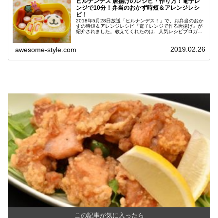
ヒルナンデス 唐揚げのレシピ・作り方！電子レ
ンジで10分！弁当のおかず時短＆アレンジレシ
ピ！
2018年5月28日放送「ヒルナンデス！」で、お弁当のおか
ずの時短＆アレンジレシピ『電子レンジで作る唐揚げ』が
紹介されました。教えてくれたのは、人気レシピブロガー
であるたっきーママ（奥田和美）さん、挑戦したのは木下
優樹菜さん＆大島美幸さん。...
2019.02.26
awesome-style.com
この記事が気に入ったら