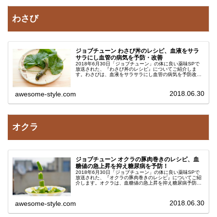
わさび
ジョブチューン わさび丼のレシピ、血液をサラ
サラにし血管の病気を予防・改善
2018年6月30日「ジョブチューン」の体に良い薬味SPで
放送された、『わさび丼のレシピ』についてご紹介しま
す。わさびは、血液をサラサラにし血管の病気を予防改善
する効果があります。ごはんの上に鰹節とわさびをのせて
醤油をかけるだけでの簡単レシ...
2018.06.30
awesome-style.com
オクラ
ジョブチューン オクラの豚肉巻きのレシピ、血
糖値の急上昇を抑え糖尿病を予防！
2018年6月30日「ジョブチューン」の体に良い薬味SPで
放送された、『オクラの豚肉巻きのレシピ』についてご紹
介します。オクラは、血糖値の急上昇を抑え糖尿病予防を
予防する効果があります。このレシピは疲労回復効果のあ
る豚肉を使っているため、夏...
2018.06.30
awesome-style.com