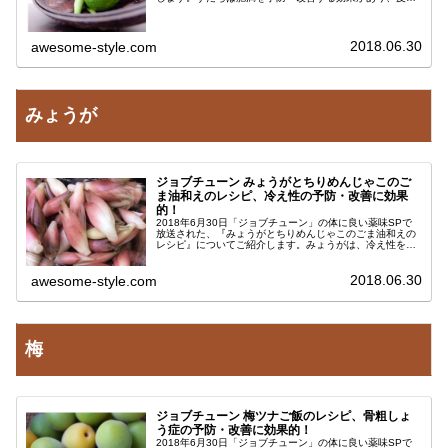
と食べるとより効果がアップします。すだちの果汁・皮を
美味しく食べれて肥満を防げ...
2018.06.30
awesome-style.com
みょうが
ジョブチューン みょうがとちりめんじゃこのご
ま油和えのレシピ、冷え性の予防・改善に効果
的！
2018年6月30日「ジョブチューン」の体に良い薬味SPで
放送された、『みょうがとちりめんじゃこのごま油和えの
レシピ』についてご紹介します。みょうがは、冷え性を予
防改善する効果があります。たった３分で作れる簡単レシ
ピなので、冷え性で悩んでい...
2018.06.30
awesome-style.com
梅
ジョブチューン 梅ツナご飯のレシピ、骨粗しょ
う症の予防・改善に効果的！
2018年6月30日「ジョブチューン」の体に良い薬味SPで