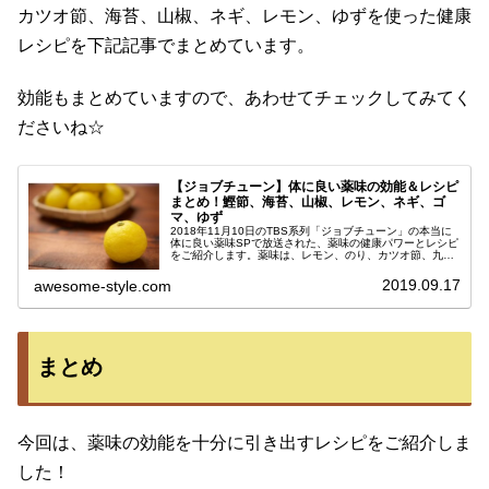
カツオ節、海苔、山椒、ネギ、レモン、ゆずを使った健康
レシピを下記記事でまとめています。
効能もまとめていますので、あわせてチェックしてみてく
ださいね☆
【ジョブチューン】体に良い薬味の効能＆レシピ
まとめ！鰹節、海苔、山椒、レモン、ネギ、ゴ
マ、ゆず
2018年11月10日のTBS系列「ジョブチューン」の本当に
体に良い薬味SPで放送された、薬味の健康パワーとレシピ
をご紹介します。薬味は、レモン、のり、カツオ節、九条
ねぎ、ごま、山椒、ゆずをご紹介。それぞれの薬味の効能
としては、血液サラサラ...
2019.09.17
awesome-style.com
まとめ
今回は、薬味の効能を十分に引き出すレシピをご紹介しま
した！