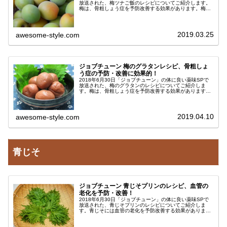
放送された、梅ツナご飯のレシピについてご紹介します。
梅は、骨粗しょう症を予防改善する効果があります。梅干
しとツナを組み合わせた簡単レシピで、お子様も大好きな
料理です。『梅ツナご飯』の...
2019.03.25
awesome-style.com
ジョブチューン 梅のグラタンレシピ、骨粗しょ
う症の予防・改善に効果的！
2018年6月30日「ジョブチューン」の体に良い薬味SPで
放送された、梅のグラタンのレシピについてご紹介しま
す。梅は、骨粗しょう症を予防改善する効果があります。
簡単に作れてお子様も大好きなレシピです。『梅のグラタ
ン』のレシピ骨を強くしてくれ...
2019.04.10
awesome-style.com
青じそ
ジョブチューン 青じそプリンのレシピ、血管の
老化を予防・改善！
2018年6月30日「ジョブチューン」の体に良い薬味SPで
放送された、青じそプリンのレシピについてご紹介しま
す。青じそには血管の老化を予防改善する効果がありま
す。簡単に作れるので、血管の老化予防にオススメです。
『青じそプリン』のレシピ青じそ...