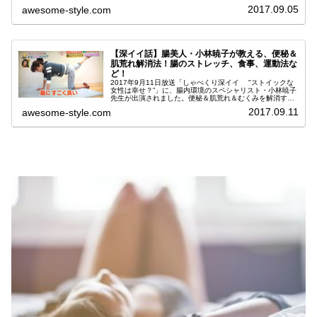
トルマッサージ＆ねじり体操。とっても簡単で、便秘・肌
2017.09.05
awesome-style.com
荒れ・むくみの改善に効果抜群...
【深イイ話】腸美人・小林暁子が教える、便秘＆
肌荒れ解消法！腸のストレッチ、食事、運動法な
ど！
2017年9月11日放送「しゃべくり深イイ "ストイックな
女性は幸せ？”」に、腸内環境のスペシャリスト・小林暁子
先生が出演されました。便秘＆肌荒れ＆むくみを解消す
る、美しい腸にするための腸ひねり体操や食事などは必見
2017.09.11
awesome-style.com
です。小林暁子が教える、...