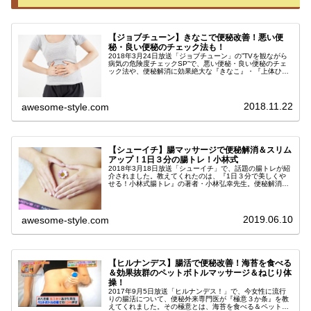
【ジョブチューン】きなこで便秘改善！悪い便
秘・良い便秘のチェック法も！
2018年3月24日放送「ジョブチューン」の”TVを観ながら
病気の危険度チェックSP”で、悪い便秘・良い便秘のチェ
ック法や、便秘解消に効果絶大な『きなこ』・『上体ひね
り運動』が紹介されました。最近判明した便秘に関する新
事実は必見です。放って...
2018.11.22
awesome-style.com
【シューイチ】腸マッサージで便秘解消＆スリム
アップ！1日３分の腸トレ！小林式
2018年3月18日放送「シューイチ」で、話題の腸トレが紹
介されました。教えてくれたのは、『1日３分で美しくや
せる！小林式腸トレ』の著者・小林弘幸先生。便秘解消＆
スリムアップに効果的な腸マッサージで、腸を手で揉むだ
けなので家庭でも簡単にでき...
2019.06.10
awesome-style.com
【ヒルナンデス】腸活で便秘改善！海苔を食べる
＆効果抜群のペットボトルマッサージ＆ねじり体
操！
2017年9月5日放送「ヒルナンデス！」で、今女性に流行
りの腸活について、便秘外来専門医が『極意３か条』を教
えてくれました。その極意とは、海苔を食べる＆ペットボ