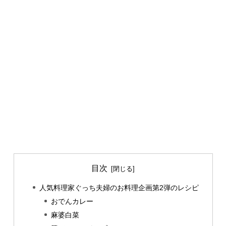
目次
人気料理家ぐっち夫婦のお料理企画第2弾のレシピ
おでんカレー
麻婆白菜