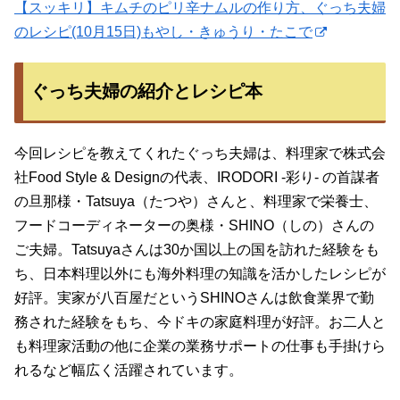
【スッキリ】キムチのピリ辛ナムルの作り方、ぐっち夫婦
のレシピ(10月15日)もやし・きゅうり・たこで
ぐっち夫婦の紹介とレシピ本
今回レシピを教えてくれたぐっち夫婦は、料理家で株式会
社Food Style & Designの代表、IRODORI -彩り- の首謀者
の旦那様・Tatsuya（たつや）さんと、料理家で栄養士、
フードコーディネーターの奥様・SHINO（しの）さんの
ご夫婦。Tatsuyaさんは30か国以上の国を訪れた経験をも
ち、日本料理以外にも海外料理の知識を活かしたレシピが
好評。実家が八百屋だというSHINOさんは飲食業界で勤
務された経験をもち、今ドキの家庭料理が好評。お二人と
も料理家活動の他に企業の業務サポートの仕事も手掛けら
れるなど幅広く活躍されています。