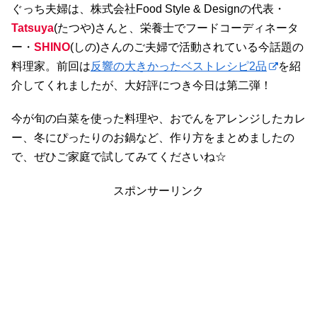
ぐっち夫婦は、株式会社Food Style & Designの代表・
Tatsuya
(たつや)さんと、栄養士でフードコーディネータ
ー・
SHINO
(しの)さんのご夫婦で活動されている今話題の
料理家。前回は
反響の大きかったベストレシピ2品
を紹
介してくれましたが、大好評につき今日は第二弾！
今が旬の白菜を使った料理や、おでんをアレンジしたカレ
ー、冬にぴったりのお鍋など、作り方をまとめましたの
で、ぜひご家庭で試してみてくださいね☆
スポンサーリンク