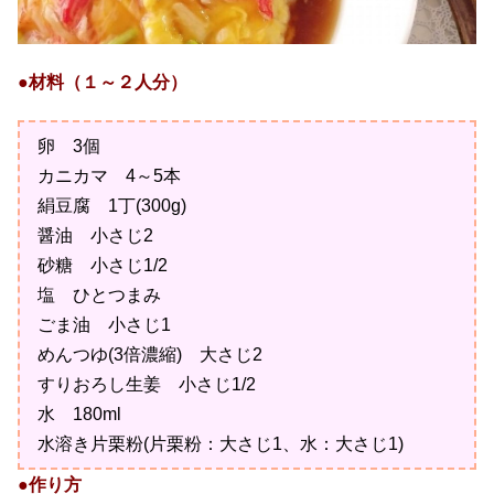
●材料（１～２人分）
卵 3個
カニカマ 4～5本
絹豆腐 1丁(300g)
醤油 小さじ2
砂糖 小さじ1/2
塩 ひとつまみ
ごま油 小さじ1
めんつゆ(3倍濃縮) 大さじ2
すりおろし生姜 小さじ1/2
水 180ml
水溶き片栗粉(片栗粉：大さじ1、水：大さじ1)
●作り方