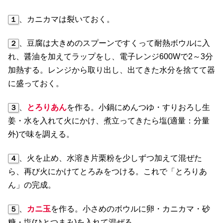
、カニカマは裂いておく。
１
、豆腐は大きめのスプーンですくって耐熱ボウルに入
２
れ、醤油を加えてラップをし、電子レンジ600Wで2～3分
加熱する。レンジから取り出し、出てきた水分を捨てて器
に盛っておく。
、
とろりあん
を作る。小鍋にめんつゆ・すりおろし生
３
姜・水を入れて火にかけ、煮立ってきたら塩(適量：分量
外)で味を調える。
、火を止め、水溶き片栗粉を少しずつ加えて混ぜた
４
ら、再び火にかけてとろみをつける。これで「とろりあ
ん」の完成。
、
カニ玉
を作る。小さめのボウルに卵・カニカマ・砂
５
糖・塩(ひとつまみ)を入れて混ぜる。