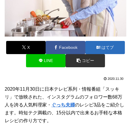
X
Facebook
はてブ
LINE
コピー
2020.11.30
2020年11月30日に日本テレビ系列・情報番組「スッキ
リ」で放映された、インスタグラムのフォロワー数68万
人を誇る人気料理家・
ぐっち夫婦
のレシピ3品をご紹介し
ます。時短テク満載の、15分以内で出来るお手軽な本格
レシピの作り方です。