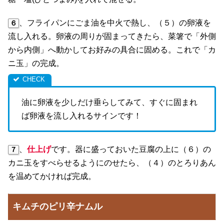
、フライパンにごま油を中火で熱し、（５）の卵液を
６
流し入れる。卵液の周りが固まってきたら、菜箸で「外側
から内側」へ動かしてお好みの具合に固める。これで「カ
ニ玉」の完成。
油に卵液を少しだけ垂らしてみて、すぐに固まれ
ば卵液を流し入れるサインです！
、
仕上げ
です。器に盛っておいた豆腐の上に（６）の
７
カニ玉をすべらせるようにのせたら、（４）のとろりあん
を温めてかければ完成。
キムチのピリ辛ナムル