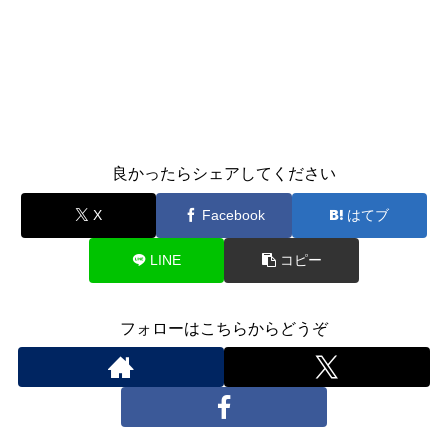
良かったらシェアしてください
X
Facebook
はてブ
LINE
コピー
フォローはこちらからどうぞ