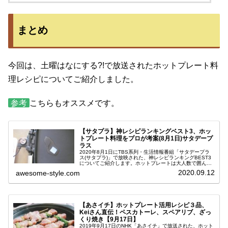
まとめ
今回は、土曜はなにする?!で放送されたホットプレート料
理レシピについてご紹介しました。
参考
こちらもオススメです。
【サタプラ】神レシピランキングベスト3、ホッ
トプレート料理をプロが考案(8月1日)サタデープ
ラス
2020年8月1日にTBS系列・生活情報番組「サタデープラ
ス(サタプラ)」で放映された、神レシピランキングBEST3
についてご紹介します。ホットプレートは大人数で囲んで
料理を作ったり食べたりできるので楽しいですよね。しか
2020.09.12
awesome-style.com
し、なかなか使う機会...
【あさイチ】ホットプレート活用レシピ３品、
Keiさん直伝！ペスカトーレ、スペアリブ、ざっ
くり焼き【9月17日】
2019年9月17日のNHK「あさイチ」で放送された、ホット