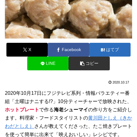
X
Facebook
はてブ
LINE
コピー
2020.10.17
2020年10月17日にフジテレビ系列・情報バラエティー番
組「土曜はナニする!?」10分ティーチャーで放映された、
ホットプレート
で作る
海老シューマイ
の作り方をご紹介し
ます。料理家・フードスタイリストの
黄川田としえ（きか
わだとしえ）
さんが教えてくださった、たこ焼きプレート
を使って簡単に出来て「映えおいしい」レシピです。