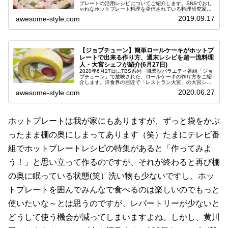
プレートの活用レシピについてご紹介します。SNSでおし
ゃれなホットプレート料理を発信されている料理研究家・
Kei（けい）さんが考案された料理で、ペスカトーレ、ざっ
2019.09.17
awesome-style.com
くり焼き、スペアリ...
【ジョブチューン】簡単ロールケーキがホットプ
レートで出来る作り方、週末レシピを超一流料理
人・大宮シェフが紹介(6月27日)
2020年6月27日にTBS系列・職業型バラエティ番組「ジョ
ブチューン」で放映された、ロールケーキの作り方をご紹
介します。洋食界の巨匠で「レストラン大宮」の大宮シェ
フが教えてくださった、ホットプレートを使ったアイディ
2020.06.27
awesome-style.com
ア料理のレシピです。今日...
ホットプレートは我が家にもありますが、ずっと袋をかぶ
ったまま棚の奥にしまってあります（笑）たまにテレビ番
組でホットプレートレシピの特集があると「作ってみよ
う！」と思い立って作るのですが、それが終わると再び棚
の奥に眠っている状態(笑）洗い物も少ないですし、ホッ
トプレートを囲んでみんなで食べるのは楽しいのでもっと
使いたいな～とは思うのですが、レパートリーが少ないと
どうして使う機会が減ってしまいますよね。しかし、黄川