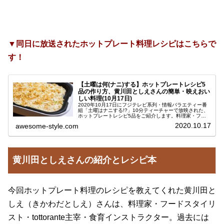
▼同日に放送されたホットプレート料理レシピはこちらで
す！
【土曜は何(ナニ)する】ホットプレートレシピ5
品の作り方、黄川田としえさんの簡単・映えおい
しい料理(10月17日)
2020年10月17日にフジテレビ系列・情報バラエティー番
組「土曜はナニする!?」10分ティーチャーで放映された、
ホットプレートレシピ5品をご紹介します。料理家・フー
ドスタイリストの黄川田としえ（きかわだとしえ）さんが
2020.10.17
awesome-style.com
教えてくださった、簡単...
黄川田としえさんの紹介とレシピ本
今回ホットプレート料理のレシピを教えてくれた黄川田と
しえ（きかわだとしえ）さんは、料理家・フードスタイリ
スト・tottorante主宰・食育インストラクター。過去には