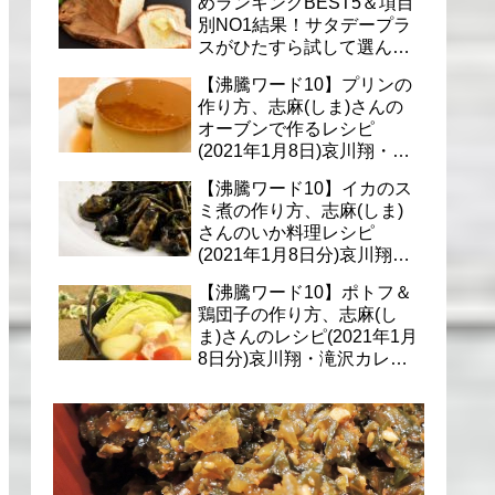
めランキングBEST5＆項目
別NO1結果！サタデープラ
スがひたすら試して選んだ
商品は？(1月9日)
【沸騰ワード10】プリンの
作り方、志麻(しま)さんの
オーブンで作るレシピ
(2021年1月8日)哀川翔・滝
沢カレン・千葉雄大への料
【沸騰ワード10】イカのス
理
ミ煮の作り方、志麻(しま)
さんのいか料理レシピ
(2021年1月8日分)哀川翔・
滝沢カレン・千葉雄大に
【沸騰ワード10】ポトフ＆
鶏団子の作り方、志麻(し
ま)さんのレシピ(2021年1月
8日分)哀川翔・滝沢カレ
ン・千葉雄大への料理