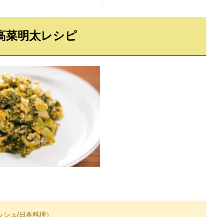
高菜明太レシピ
ッシュ/日本料理）