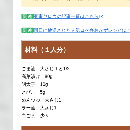
関連
家事ヤロウの記事一覧はこちら
関連
同日に放送された人気ロケ弁おかずレシピは
材料（１人分）
ごま油 大さじ１と1/2
高菜漬け 80g
明太子 10g
とびこ 5g
めんつゆ 大さじ1
ラー油 大さじ1
白ごま 少々