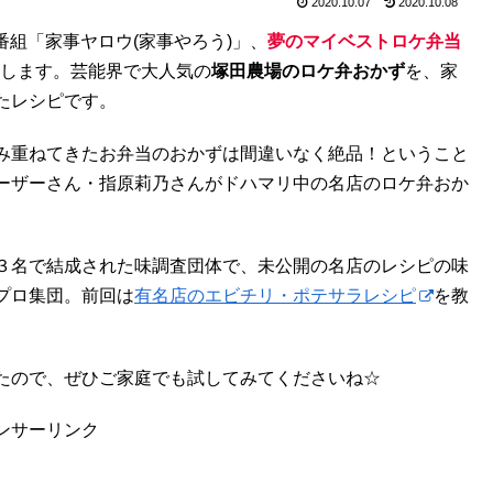
2020.10.07
2020.10.08
番組「家事ヤロウ(家事やろう)」、
夢のマイベストロケ弁当
します。芸能界で大人気の
塚田農場のロケ弁おかず
を、家
たレシピです。
み重ねてきたお弁当のおかずは間違いなく絶品！ということ
ーザーさん・指原莉乃さんがドハマリ中の名店のロケ弁おか
３名で結成された味調査団体で、未公開の名店のレシピの味
プロ集団。前回は
有名店のエビチリ・ポテサラレシピ
を教
たので、ぜひご家庭でも試してみてくださいね☆
ンサーリンク