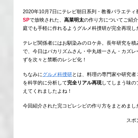
2020年10月7日にテレビ朝日系列・教養バラエティ
SP
で放映された、
高菜明太
の作り方についてご紹介
庭でも手軽に作れるようグルメ科捜研が完全再現し
テレビ関係者にはお馴染みのロケ弁。長年研究を積
で、今日はバカリズムさん・中丸雄一さん・カズレ
ずを次々と禁断のレシピ化！
ちなみに
グルメ科捜研
とは、料理の専門家や研究者
を科学的に分析して
完全リアル再現
してしまう味の
えてくれましたよね！
今回紹介された完コピレシピの作り方をまとめまし
スポ