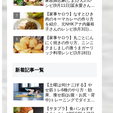
家政婦志麻(しま)さんのレ
シピ(9月11日)冨永愛さん＆
シェリーさんに
【家事ヤロウ】なすとひき
肉のキーマカレーの作り方
を紹介、元NHKアナ内藤裕
子さんのレシピ(6月3日)リ
アル家事24時
【家事ヤロウ】丸ごとにん
にく焼きの作り方、ニンニ
クましましの激うまガーリ
ック料理レシピ(3月18日)
新着記事一覧
【土曜は何(ナニ)する】や
せ筋トレ6種のやり方・効
果、痩せ筋(お腹・お尻・背
中)トレーニングでダイエッ
ト(1月9日)とがわ愛先生
【サタプラ】食パンおすす