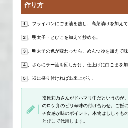
作り方
、フライパンにごま油を熱し、高菜漬けを加えて
１
、明太子・とびこを加えて炒める。
２
、明太子の色が変わったら、めんつゆを加えて味
３
、さらにラー油を回しかけ、仕上げに白ごまを加
４
、器に盛り付ければ出来上がり。
５
指原莉乃さんがドハマリ中だというのが、
のロケ弁のピリ辛味の付け合わせ。ご飯
チ食感が味のポイント。本物はししゃも
とびこで代用します。