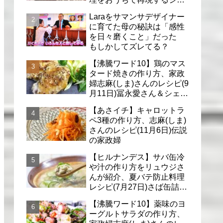
フのレシピ(6月30日)
Laraをサマンサデザイナー
に育てた母の秘訣は「感性
を日々磨くこと」だった
もしかしてズレてる？
【沸騰ワード10】鶏のマス
タード焼きの作り方、家政
婦志麻(しま)さんのレシピ(9
月11日)冨永愛さん＆シェリ
ーさんに
【あさイチ】キャロットラ
ペ3種の作り方、志麻(しま)
さんのレシピ(11月6日)伝説
の家政婦
【ヒルナンデス】サバ缶冷
や汁の作り方をリュウジさ
んが紹介、夏バテ防止料理
レシピ(7月27日)さば缶詰で
簡単冷汁
【沸騰ワード10】薬味のヨ
ーグルトサラダの作り方、