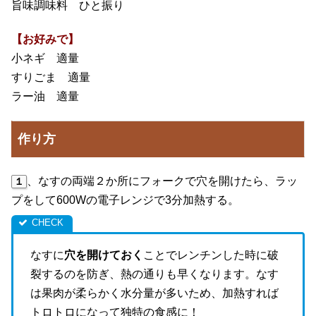
旨味調味料 ひと振り
【お好みで】
小ネギ 適量
すりごま 適量
ラー油 適量
作り方
、なすの両端２か所にフォークで穴を開けたら、ラッ
１
プをして600Wの電子レンジで3分加熱する。
なすに
穴を開けておく
ことでレンチンした時に破
裂するのを防ぎ、熱の通りも早くなります。なす
は果肉が柔らかく水分量が多いため、加熱すれば
トロトロになって独特の食感に！