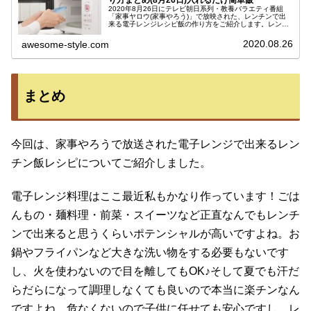
り方まとめ(8月26日)入れるだけ簡単飯
2020年8月26日にテレビ朝日系列・教養バラエティ番組
「家事ヤロウ(家事やろう)」で放映された、レンチンで出
来る電子レンジレシピ飯の作り方をご紹介します。レンジ
料理はまさに家事初心者の強い味方ですよね！フライパン
も火も使わず、失敗すること...
2020.08.26
awesome-style.com
まとめ
今回は、家事やろうで放送された電子レンジで出来るレン
チン飯レシピについてご紹介しました。
電子レンジ料理はここ最近私もかなり作っています！ごは
んもの・麺料理・前菜・スイーツなど正直なんでもレンチ
ンで出来ると思うくらいポテンシャルが高いですよね。お
鍋やフライパンなど大きな洗い物をする必要もないです
し、火を使わないので目を離してもOK♪そして夏でも汗だ
らだらになって調理しなくても良いので本当に楽チンなん
ですよね。危なくないので子供に任せても安心ですし、レ