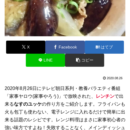
X
Facebook
はてブ
LINE
コピー
2020.08.26
2020年8月26日にテレビ朝日系列・教養バラエティ番組
「家事ヤロウ(家事やろう)」で放映された、
レンチン
で出
来る
なすのユッケ
の作り方をご紹介します。フライパンも
火も包丁も使わない、電子レンジに入れるだけで簡単に出
来る話題のレシピです。レンジ料理はまさに家事初心者の
強い味方ですよね！失敗することなく、メインディッシュ