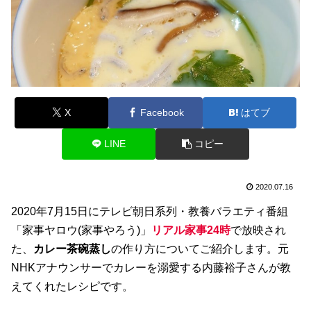
X
Facebook
はてブ
LINE
コピー
2020.07.16
2020年7月15日にテレビ朝日系列・教養バラエティ番組
「家事ヤロウ(家事やろう)」
リアル家事24時
で放映され
た、
カレー茶碗蒸し
の作り方についてご紹介します。元
NHKアナウンサーでカレーを溺愛する内藤裕子さんが教
えてくれたレシピです。