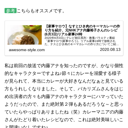
参考
こちらもオススメです。
【家事ヤロウ】なすとひき肉のキーマカレーの作
り方を紹介、元NHKアナ内藤裕子さんのレシピ
(6月3日)リアル家事24時
2020年6月3日にテレビ朝日系列・教養バラエティ番組
「家事ヤロウ(家事やろう)」リアル家事24時で放映され
た、ナスとひき肉のキーマカレーの作り方についてご紹介
します。元NHKアナウンサーで3000食を食べたカレーマニ
2020.08.13
awesome-style.com
アでもある内藤裕子さん...
私は前回の放送で内藤アナを知ったのですが、かなり個性
的なキャラクターですよね♪節々にカレーを溺愛する様子
が見られて、本当にカレーが大好きなんだなぁと見ている
方もうれしくなりました。そして、バカリズムさんをはじ
め出演者の方々も内藤アナのキャラクターにハマっていた
ようだったので、また絶対第２弾もあるだろうな～と思っ
ていたらやっぱりありましたね（笑）カレーマニアの内藤
さんがたどり着いたレシピなので、これは絶対美味しいこ
と間違いなしですね♪