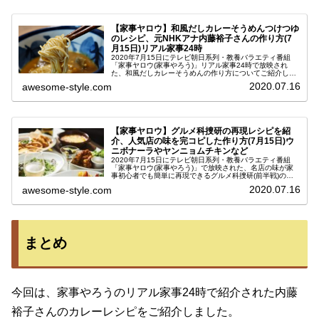
【家事ヤロウ】和風だしカレーそうめんつけつゆ
のレシピ、元NHKアナ内藤裕子さんの作り方(7
月15日)リアル家事24時
2020年7月15日にテレビ朝日系列・教養バラエティ番組
「家事ヤロウ(家事やろう)」リアル家事24時で放映され
た、和風だしカレーそうめんの作り方についてご紹介しま
す。元NHKアナウンサーでカレーを溺愛する内藤裕子さん
2020.07.16
awesome-style.com
が教えてくれたレシピです...
【家事ヤロウ】グルメ科捜研の再現レシピを紹
介、人気店の味を完コピした作り方(7月15日)ウ
ニボナーラやヤンニョムチキンなど
2020年7月15日にテレビ朝日系列・教養バラエティ番組
「家事ヤロウ(家事やろう)」で放映された、名店の味が家
事初心者でも簡単に再現できるグルメ科捜研(前半戦)のレ
シピをご紹介します。今はなかなか気軽にお店へ行って外
2020.07.16
awesome-style.com
食することが難しいですよ...
まとめ
今回は、家事やろうのリアル家事24時で紹介された内藤
裕子さんのカレーレシピをご紹介しました。