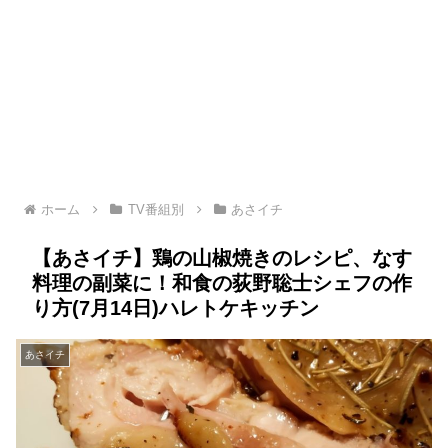
ホーム
TV番組別
あさイチ
【あさイチ】鶏の山椒焼きのレシピ、なす
料理の副菜に！和食の荻野聡士シェフの作
り方(7月14日)ハレトケキッチン
あさイチ