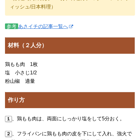
ィッシュ/日本料理）
参考
あさイチの記事一覧へ
材料（２人分）
鶏もも肉 1枚
塩 小さじ1/2
粉山椒 適量
作り方
、鶏もも肉は、両面にしっかり塩をして5分おく。
１
、フライパンに鶏もも肉の皮を下にして入れ、強火で
２