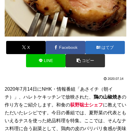
X
Facebook
はてブ
LINE
コピー
2020.07.14
2020年7月14日にNHK・情報番組「あさイチ（朝イ
チ）」、ハレトケキッチンで放映された、
鶏の山椒焼き
の
作り方をご紹介します。和食の
荻野聡士シェ
フ
に教えてい
ただいたレシピです。今日の番組では、夏野菜の代表とも
いえるナスを使った絶品料理を特集。ここでは、そんなナ
ス料理に合う副菜として、鶏肉の皮のパリパリ食感が美味