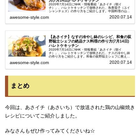
方(7月14日)ハレトケキッチン
2020年7月14日にNHK・情報番組「あさイチ（朝イ
チ）」、ハレトケキッチンで放映された、魚香茄子（ユイ
シャンチェズ）の作り方をご紹介します。中国料理の山野
辺仁シェフに教えていただいた、ナスを使った絶品料理の
2020.07.14
awesome-style.com
レシピです。なすは夏野菜の代表...
【あさイチ】なすの冷やし鉢のレシピ、和食の荻
野聡士シェフの絶品ナス料理の作り方(7月14日)
ハレトケキッチン
2020年7月14日にNHK・情報番組「あさイチ（朝イ
チ）」、ハレトケキッチンで放映された、ナスの冷やし鉢
の作り方をご紹介します。和食の荻野聡士シェフに教えて
いただいた、なすを使った絶品料理のレシピです。なすは
2020.07.14
awesome-style.com
夏野菜の代表的な食材ですよね！...
まとめ
今回は、あさイチ（あさいち）で放送された鶏の山椒焼き
レシピについてご紹介しました。
みなさんもぜひ作ってみてくださいね☆