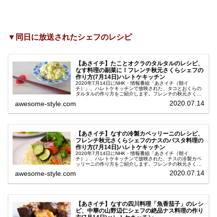
▼同日に放送されたシェフのレシピ
【あさイチ】たことオクラのタルタルのレシピ、
なす料理の副菜に！フレンチ秋元さくらシェフの
作り方(7月14日)ハレトケキッチン
2020年7月14日にNHK・情報番組「あさイチ（朝イ
チ）」、ハレトケキッチンで放映された、タコとおくらの
タルタルの作り方をご紹介します。フレンチの秋元さくら
シェフに教えていただいたレシピです。今日の番組では、
2020.07.14
awesome-style.com
夏野菜の代表ともいえるナスを使...
【あさイチ】なすの冷製カペッリーニのレシピ、
フレンチ秋元さくらシェフのナスのパスタ料理の
作り方(7月14日)ハレトケキッチン
2020年7月14日にNHK・情報番組「あさイチ（朝イ
チ）」、ハレトケキッチンで放映された、ナスの冷製カペ
ッリーニの作り方をご紹介します。フレンチの秋元さくら
シェフに教えていただいた、なすを使った夏にぴったりの
2020.07.14
awesome-style.com
冷たいパスタレシピです。なすは...
【あさイチ】なすの四川料理「魚香茄子」のレシ
ピ、中華の山野辺仁シェフの絶品ナス料理の作り