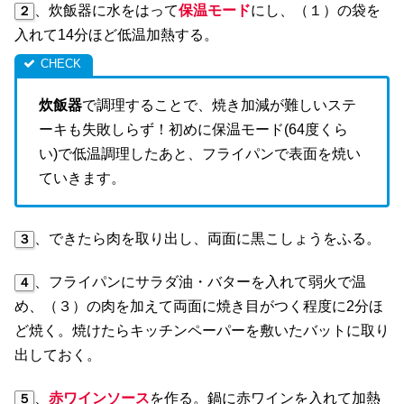
、炊飯器に水をはって
保温モード
にし、（１）の袋を
２
入れて14分ほど低温加熱する。
炊飯器
で調理することで、焼き加減が難しいステ
ーキも失敗しらず！初めに保温モード(64度くら
い)で低温調理したあと、フライパンで表面を焼い
ていきます。
、できたら肉を取り出し、両面に黒こしょうをふる。
３
、フライパンにサラダ油・バターを入れて弱火で温
４
め、（３）の肉を加えて両面に焼き目がつく程度に2分ほ
ど焼く。焼けたらキッチンペーパーを敷いたバットに取り
出しておく。
、
赤ワインソース
を作る。鍋に赤ワインを入れて加熱
５