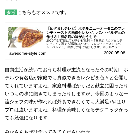
参考
こちらもオススメです。
【めざましテレビ】ホテルニューオータニのフレ
ンチトーストの画像付レシピ、パン・ペルデュの
作り方！有名店の味がおうちで
2020年5月7日にフジテレビ系列・情報番組「めざましテ
レビ」イノ調でも話題になった、フレンチトースト（パ
ン・ペルデュ）の作り方をご紹介します。ホテルニューオ
ータニが外出自粛応援として公開してくれた、ホテルの味
2020.05.08
awesome-style.com
を家庭でも再現できるレシピです...
自粛生活が続いておうち料理が主流となった今の時期、ホ
テルや有名店が家庭でも真似できるレシピを色々と公開し
てくれていますよね。家庭料理ばかりだと献立に困ったり
いつもの味に飽きてしまったりしますが、今回のような一
流シェフの味が作れれば外食できなくても大満足♪やはり
プロは違いますよね。料理が美味しくなるテクニックがっ
ても勉強になります。
みなさんもぜひ作ってみてくださいね☆