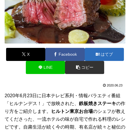
X
Facebook
はてブ
LINE
コピー
2020.06.23
2020年6月23日に日本テレビ系列・情報バラエティ番組
「ヒルナンデス！」で放映された、
鉄板焼きステーキ
の作
り方をご紹介します。
ヒルトン東京お台場
のシェフが教え
てくださった、一流ホテルの味が自宅で作れる料理のレシ
ピです。自粛生活が続く今の時期、有名店が続々と秘伝の