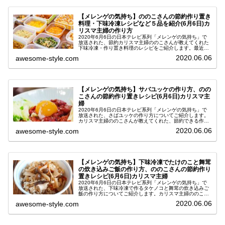
【メレンゲの気持ち】ののこさんの節約作り置き
料理・下味冷凍レシピなど５品を紹介(6月6日)カ
リスマ主婦の作り方
2020年6月6日の日本テレビ系列「メレンゲの気持ち」で
放送された、節約カリスマ主婦ののこさんが教えてくれた
下味冷凍・作り置き料理のレシピをご紹介します。最近、
節約ワザかなり注目を集めているようで、SNSでも自身の
2020.06.06
awesome-style.com
取り組みをアップしている方...
【メレンゲの気持ち】サバユッケの作り方、のの
こさんの節約作り置きレシピ(6月6日)カリスマ主
婦
2020年6月6日の日本テレビ系列「メレンゲの気持ち」で
放送された、さばユッケの作り方についてご紹介します。
カリスマ主婦ののこさんが教えてくれた、節約できる作り
置きおかずのレシピです。最近、節約ワザかなり注目を集
2020.06.06
awesome-style.com
めているようで、SNSでも自...
【メレンゲの気持ち】下味冷凍でたけのこと舞茸
の炊き込みご飯の作り方、ののこさんの節約作り
置きレシピ(6月6日)カリスマ主婦
2020年6月6日の日本テレビ系列「メレンゲの気持ち」で
放送された、下味冷凍で作るタケノコと舞茸の炊き込みご
飯の作り方についてご紹介します。カリスマ主婦ののこさ
んが教えてくれた、節約できる作り置きおかずのレシピで
2020.06.06
awesome-style.com
す。最近、節約ワザかなり注目...