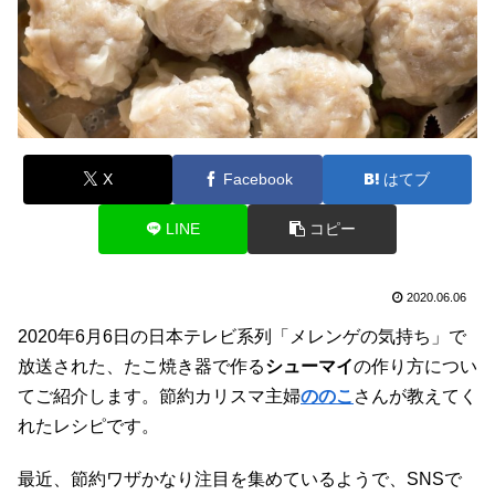
X
Facebook
はてブ
LINE
コピー
2020.06.06
2020年6月6日の日本テレビ系列「メレンゲの気持ち」で
放送された、たこ焼き器で作る
シューマイ
の作り方につい
てご紹介します。節約カリスマ主婦
ののこ
さんが教えてく
れたレシピです。
最近、節約ワザかなり注目を集めているようで、SNSで