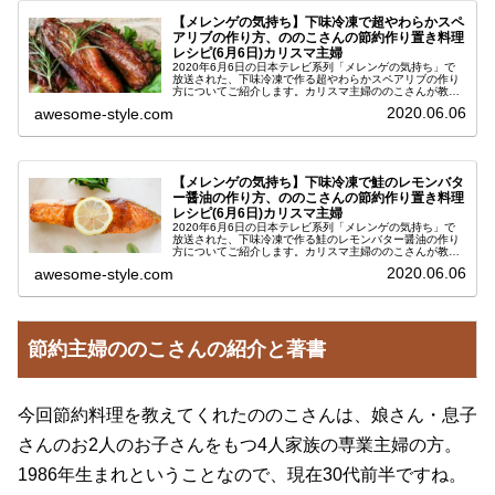
【メレンゲの気持ち】下味冷凍で超やわらかスペ
アリブの作り方、ののこさんの節約作り置き料理
レシピ(6月6日)カリスマ主婦
2020年6月6日の日本テレビ系列「メレンゲの気持ち」で
放送された、下味冷凍で作る超やわらかスペアリブの作り
方についてご紹介します。カリスマ主婦ののこさんが教え
てくれた、節約できる作り置きおかずのレシピです。最
2020.06.06
awesome-style.com
近、節約ワザかなり注目を集めて...
【メレンゲの気持ち】下味冷凍で鮭のレモンバタ
ー醤油の作り方、ののこさんの節約作り置き料理
レシピ(6月6日)カリスマ主婦
2020年6月6日の日本テレビ系列「メレンゲの気持ち」で
放送された、下味冷凍で作る鮭のレモンバター醤油の作り
方についてご紹介します。カリスマ主婦ののこさんが教え
てくれた、節約できる作り置きおかずのレシピです。最
2020.06.06
awesome-style.com
近、節約ワザかなり注目を集めて...
節約主婦ののこさんの紹介と著書
今回節約料理を教えてくれたののこさんは、娘さん・息子
さんのお2人のお子さんをもつ4人家族の専業主婦の方。
1986年生まれということなので、現在30代前半ですね。