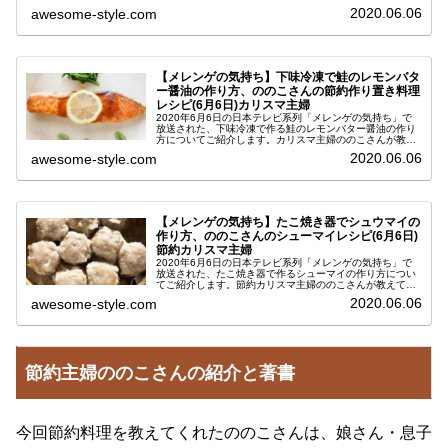
てくれた、節約できる作り置きおかずのレシピです。最
2020.06.06
awesome-style.com
近、節約ワザかなり注目を集めて...
【メレンゲの気持ち】下味冷凍で鮭のレモンバタ
ー醤油の作り方、ののこさんの節約作り置き料理
レシピ(6月6日)カリスマ主婦
2020年6月6日の日本テレビ系列「メレンゲの気持ち」で
放送された、下味冷凍で作る鮭のレモンバター醤油の作り
方についてご紹介します。カリスマ主婦ののこさんが教え
てくれた、節約できる作り置きおかずのレシピです。最
2020.06.06
awesome-style.com
近、節約ワザかなり注目を集めて...
【メレンゲの気持ち】たこ焼き器でシュウマイの
作り方、ののこさんのシューマイレシピ(6月6日)
節約カリスマ主婦
2020年6月6日の日本テレビ系列「メレンゲの気持ち」で
放送された、たこ焼き器で作るシューマイの作り方につい
てご紹介します。節約カリスマ主婦ののこさんが教えてく
れたレシピです。最近、節約ワザかなり注目を集めている
2020.06.06
awesome-style.com
ようで、SNSでも自身の取り...
節約主婦ののこさんの紹介と著書
今回節約料理を教えてくれたののこさんは、娘さん・息子