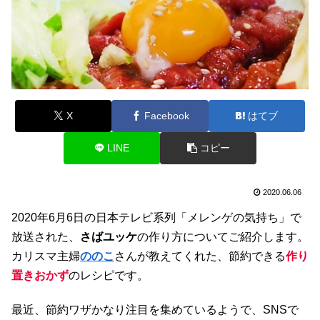
X
Facebook
はてブ
LINE
コピー
2020.06.06
2020年6月6日の日本テレビ系列「メレンゲの気持ち」で
放送された、
さばユッケ
の作り方についてご紹介します。
カリスマ主婦
ののこ
さんが教えてくれた、節約できる
作り
置きおかず
のレシピです。
最近、節約ワザかなり注目を集めているようで、SNSで