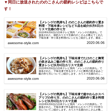
▼同日に放送されたののこさんの節約レシピはこちらで
す！
【メレンゲの気持ち】ののこさんの節約作り置き
料理・下味冷凍レシピなど５品を紹介(6月6日)カ
リスマ主婦の作り方
2020年6月6日の日本テレビ系列「メレンゲの気持ち」で
放送された、節約カリスマ主婦ののこさんが教えてくれた
下味冷凍・作り置き料理のレシピをご紹介します。最近、
節約ワザかなり注目を集めているようで、SNSでも自身の
2020.06.06
awesome-style.com
取り組みをアップしている方...
【メレンゲの気持ち】下味冷凍でたけのこと舞茸
の炊き込みご飯の作り方、ののこさんの節約作り
置きレシピ(6月6日)カリスマ主婦
2020年6月6日の日本テレビ系列「メレンゲの気持ち」で
放送された、下味冷凍で作るタケノコと舞茸の炊き込みご
飯の作り方についてご紹介します。カリスマ主婦ののこさ
んが教えてくれた、節約できる作り置きおかずのレシピで
2020.06.06
awesome-style.com
す。最近、節約ワザかなり注目...
【メレンゲの気持ち】下味冷凍で超やわらかスペ
アリブの作り方、ののこさんの節約作り置き料理
レシピ(6月6日)カリスマ主婦
2020年6月6日の日本テレビ系列「メレンゲの気持ち」で
放送された、下味冷凍で作る超やわらかスペアリブの作り
方についてご紹介します。カリスマ主婦ののこさんが教え