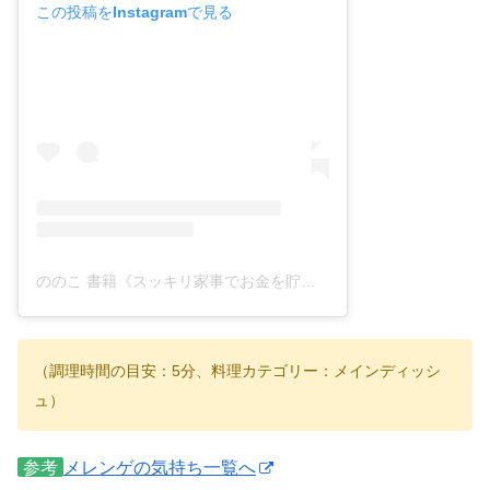
この投稿をInstagramで見る
ののこ 書籍《スッキリ家事でお金を貯める》重版 発売中📓(@nonoko_16)がシェアした投稿
（調理時間の目安：5分、料理カテゴリー：メインディッシ
ュ）
参考
メレンゲの気持ち一覧へ