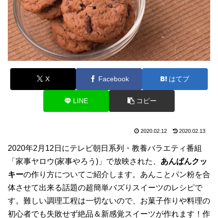
X
Facebook
はてブ
LINE
コピー
2020.02.12
2020.02.13
2020年2月12日にテレビ朝日系列・教養バラエティ番組
「家事ヤロウ(家事やろう)」で放映された、
あんぱんクッ
キー
の作り方についてご紹介します。あんことパン粉を合
体させて出来る話題の超簡単バズりスイーツのレシピで
す。難しい調理工程は一切ないので、お菓子作りや料理の
初心者でも失敗せず絶品＆新感覚スイーツが作れます！作