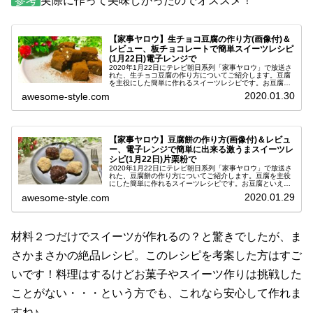
参考
実際に作って美味しかったのでオススメ！
【家事ヤロウ】生チョコ豆腐の作り方(画像付)＆
レビュー、板チョコレートで簡単スイーツレシピ
(1月22日)電子レンジで
2020年1月22日にテレビ朝日系列「家事ヤロウ」で放送さ
れた、生チョコ豆腐の作り方についてご紹介します。豆腐
を主役にした簡単に作れるスイーツレシピです。お豆腐と
いえばヘルシーで美味しい食材ですが、ハンバーグのカサ
2020.01.30
awesome-style.com
増しに使ったり食卓のわき役...
【家事ヤロウ】豆腐餅の作り方(画像付)＆レビュ
ー、電子レンジで簡単に出来る激うまスイーツレ
シピ(1月22日)片栗粉で
2020年1月22日にテレビ朝日系列「家事ヤロウ」で放送さ
れた、豆腐餅の作り方についてご紹介します。豆腐を主役
にした簡単に作れるスイーツレシピです。お豆腐といえば
ヘルシーで美味しい食材ですが、ハンバーグのカサ増しに
2020.01.29
awesome-style.com
使ったり食卓のわき役になり...
材料２つだけでスイーツが作れるの？と驚きでしたが、ま
さかまさかの絶品レシピ。このレシピを考案した方はすご
いです！料理はするけどお菓子やスイーツ作りは挑戦した
ことがない・・・という方でも、これなら安心して作れま
すね♪