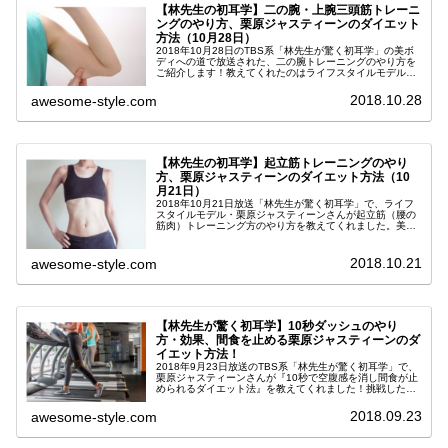
【林先生の初耳学】二の腕・上腕三頭筋トレーニ
ングのやり方、栗原ジャスティーンのダイエット
方法（10月28日）
2018年10月28日のTBS系「林先生が驚く初耳学」の美ボ
ディへの道で放送された、二の腕トレーニングのやり方を
ご紹介します！教えてくれたのはライフスタイルモデルの
栗原ジャスティーンさん、挑戦したのは前回に引き続きガ
ンバレルーヤの２人です！...
2018.10.28
awesome-style.com
【林先生の初耳学】起立筋トレーニングのやり
方、栗原ジャスティーンのダイエット方法（10
月21日）
2018年10月21日放送「林先生が驚く初耳学」で、ライフ
スタイルモデル・栗原ジャスティーンさんが起立筋（腰の
筋肉）トレーニング方のやり方を教えてくれました。美ボ
ディを目指すべく、今回もガンバレルーヤの２人が挑戦！
即効性のある、くびれ作りに...
2018.10.21
awesome-style.com
【林先生が驚く初耳学】10秒ダッシュのやり
方・効果、間食を止める栗原ジャスティーンのダ
イエット方法！
2018年9月23日放送のTBS系「林先生が驚く初耳学」で、
栗原ジャスティーンさんが『10秒で空腹感を消し間食が止
められるダイエット法』を教えてくれました！挑戦したの
はガンバレルーヤの２人です。間食は太る原因になります
よね。 しかし、たった...
2018.09.23
awesome-style.com