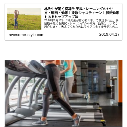
林先生が驚く初耳学 美尻トレーニングのやり
方・動画・効果！栗原ジャスティーン！脚長効果
もあるヒップアップ法
2018年8月12日「林先生が驚く初耳学」で放送された、腸
腰筋を鍛える美尻トレーニングのやり方、効果についてご
紹介します。教えてくれたのはライフスタイルモデルの栗
原ジャスティーンさん、挑戦したのはガンバレルーヤの2
人です。インスタでも話題の...
2019.04.17
awesome-style.com