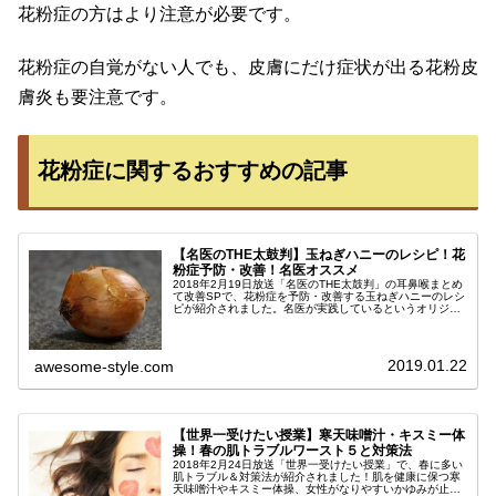
花粉症の方はより注意が必要です。
花粉症の自覚がない人でも、皮膚にだけ症状が出る花粉皮
膚炎も要注意です。
花粉症に関するおすすめの記事
【名医のTHE太鼓判】玉ねぎハニーのレシピ！花
粉症予防・改善！名医オススメ
2018年2月19日放送「名医のTHE太鼓判」の耳鼻喉まとめ
て改善SPで、花粉症を予防・改善する玉ねぎハニーのレシ
ピが紹介されました。名医が実践しているというオリジナ
ル対策法は必見です。花粉症予防・改善には玉ねぎハニ
ー！玉ねぎハニーは、花粉...
2019.01.22
awesome-style.com
【世界一受けたい授業】寒天味噌汁・キスミー体
操！春の肌トラブルワースト５と対策法
2018年2月24日放送「世界一受けたい授業」で、春に多い
肌トラブル＆対策法が紹介されました！肌を健康に保つ寒
天味噌汁やキスミー体操、女性がなりやすいかゆみが止ま