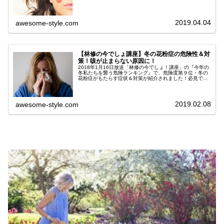
らない花粉皮膚炎など、今の時期に必見です！春に多い肌
トラブルワースト５第５位：...
2019.04.04
awesome-style.com
【林修の今でしょ講座】冬の花粉症の危険性＆対
策！咳が止まらない原因に！
2018年1月16日放送「林修の今でしょ！講座」の『今年の
冬私たちを襲う危険ランキング』で、危険度第９位・冬の
花粉症がもたらす症状＆対策が紹介されました！必見で
す。春よりも危険！冬の花粉症の特徴とは？冬は厚着のた
め花粉が付きやすい花粉症は春...
2019.02.08
awesome-style.com