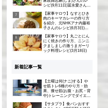
家政婦志麻(しま)さんのレ
シピ(9月11日)冨永愛さん＆
シェリーさんに
【家事ヤロウ】なすとひき
肉のキーマカレーの作り方
を紹介、元NHKアナ内藤裕
子さんのレシピ(6月3日)リ
アル家事24時
【家事ヤロウ】丸ごとにん
にく焼きの作り方、ニンニ
クましましの激うまガーリ
ック料理レシピ(3月18日)
新着記事一覧
【土曜は何(ナニ)する】や
せ筋トレ6種のやり方・効
果、痩せ筋(お腹・お尻・背
中)トレーニングでダイエッ
ト(1月9日)とがわ愛先生
【サタプラ】食パンおすす