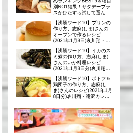
めランキングBEST5＆項目
別NO1結果！サタデープラ
スがひたすら試して選んだ
商品は？(1月9日)
【沸騰ワード10】プリンの
作り方、志麻(しま)さんの
オーブンで作るレシピ
(2021年1月8日)哀川翔・滝
沢カレン・千葉雄大への料
【沸騰ワード10】イカのス
理
ミ煮の作り方、志麻(しま)
さんのいか料理レシピ
(2021年1月8日分)哀川翔・
滝沢カレン・千葉雄大に
【沸騰ワード10】ポトフ＆
鶏団子の作り方、志麻(し
ま)さんのレシピ(2021年1月
8日分)哀川翔・滝沢カレ
ン・千葉雄大への料理