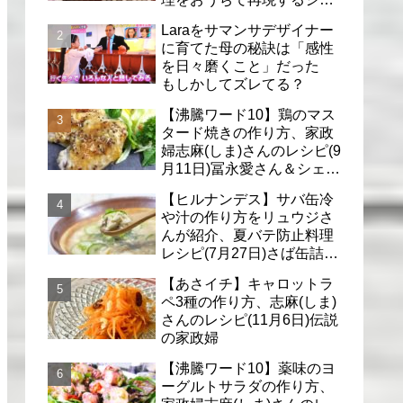
フのレシピ(6月30日)
Laraをサマンサデザイナー
に育てた母の秘訣は「感性
を日々磨くこと」だった
もしかしてズレてる？
【沸騰ワード10】鶏のマス
タード焼きの作り方、家政
婦志麻(しま)さんのレシピ(9
月11日)冨永愛さん＆シェリ
ーさんに
【ヒルナンデス】サバ缶冷
や汁の作り方をリュウジさ
んが紹介、夏バテ防止料理
レシピ(7月27日)さば缶詰で
簡単冷汁
【あさイチ】キャロットラ
ペ3種の作り方、志麻(しま)
さんのレシピ(11月6日)伝説
の家政婦
【沸騰ワード10】薬味のヨ
ーグルトサラダの作り方、