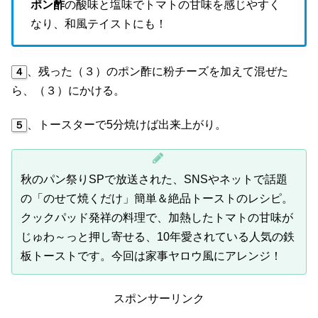
ポン酢
の酸味と塩味でトマトの甘味を感じやすく
なり、和風テイストにも！
、残った（３）のポン酢に粉チーズを加えて混ぜた
４
ら、（３）にかける。
、トースターで5分焼けば出来上がり。
５
秋のパン祭りSPで放送された、SNSやネットで話題
の「のせて焼くだけ」簡単＆絶品トーストのレシピ。
クックパッド発祥の料理で、加熱したトマトの甘味が
じゅわ～っと押し寄せる、10年愛されている人気の鉄
板トーストです。今回は家事ヤロウ風にアレンジ！
スポンサーリンク