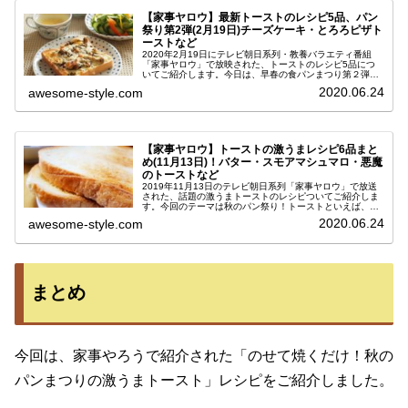
【家事ヤロウ】最新トーストのレシピ5品、パン
祭り第2弾(2月19日)チーズケーキ・とろろピザト
ーストなど
2020年2月19日にテレビ朝日系列・教養バラエティ番組
「家事ヤロウ」で放映された、トーストのレシピ5品につ
いてご紹介します。今日は、早春の食パンまつり第２弾！
過去に放送された激うまトーストレシピ6品も大好評でし
2020.06.24
awesome-style.com
たが、今回もネットで話題の簡...
【家事ヤロウ】トーストの激うまレシピ6品まと
め(11月13日)！バター・スモアマシュマロ・悪魔
のトーストなど
2019年11月13日のテレビ朝日系列「家事ヤロウ」で放送
された、話題の激うまトーストのレシピついてご紹介しま
す。今回のテーマは秋のパン祭り！トーストといえば、食
パンにお好みの具材を乗せてトースターで焼くだけの超簡
2020.06.24
awesome-style.com
単料理ですよね！シンプルで...
まとめ
今回は、家事やろうで紹介された「のせて焼くだけ！秋の
パンまつりの激うまトースト」レシピをご紹介しました。