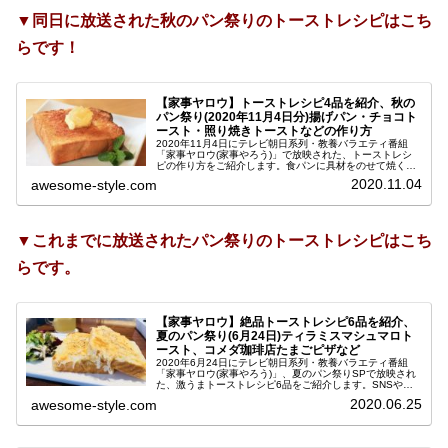
▼同日に放送された秋のパン祭りのトーストレシピはこち
らです！
【家事ヤロウ】トーストレシピ4品を紹介、秋の
パン祭り(2020年11月4日分)揚げパン・チョコト
ースト・照り焼きトーストなどの作り方
2020年11月4日にテレビ朝日系列・教養バラエティ番組
「家事ヤロウ(家事やろう)」で放映された、トーストレシ
ピの作り方をご紹介します。食パンに具材をのせて焼くだ
けで絶品トーストが作れる、秋のパンまつりです。今日は
2020.11.04
awesome-style.com
大好評の1クールに1度の「...
▼これまでに放送されたパン祭りのトーストレシピはこち
らです。
【家事ヤロウ】絶品トーストレシピ6品を紹介、
夏のパン祭り(6月24日)ティラミスマシュマロト
ースト、コメダ珈琲店たまごピザなど
2020年6月24日にテレビ朝日系列・教養バラエティ番組
「家事ヤロウ(家事やろう)」、夏のパン祭りSPで放映され
た、激うまトーストレシピ6品をご紹介します。SNSやレ
シピサイトで話題になった、食パンの上に具材をのせて焼
2020.06.25
awesome-style.com
くだけで出来る超簡単な...