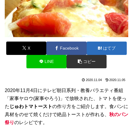
X
Facebook
はてブ
LINE
コピー
2020.11.04
2020.11.05
2020年11月4日にテレビ朝日系列・教養バラエティ番組
「家事ヤロウ(家事やろう)」で放映された、トマトを使っ
た
じゅわトマトースト
の作り方をご紹介します。食パンに
具材をのせて焼くだけで絶品トーストが作れる、
秋のパン
祭り
のレシピです。