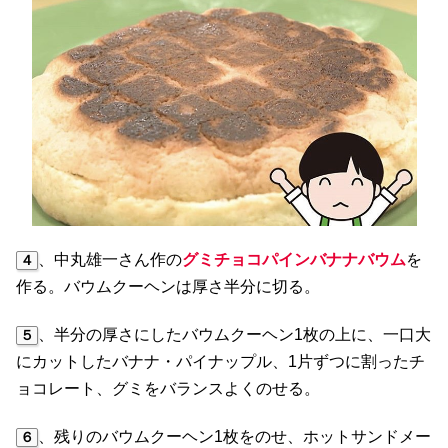
、中丸雄一さん作の
グミチョコパインバナナバウム
を
４
作る。バウムクーヘンは厚さ半分に切る。
、半分の厚さにしたバウムクーヘン1枚の上に、一口大
５
にカットしたバナナ・パイナップル、1片ずつに割ったチ
ョコレート、グミをバランスよくのせる。
、残りのバウムクーヘン1枚をのせ、ホットサンドメー
６