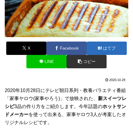
X
Facebook
はてブ
LINE
コピー
2020.10.29
2020年10月28日にテレビ朝日系列・教養バラエティ番組
「家事ヤロウ(家事やろう)」で放映された、
新スイーツレ
シピ
3品の作り方をご紹介します。今年話題の
ホットサン
ドメーカー
を使って出来る、家事ヤロウ3人が考案したオ
リジナルレシピです。