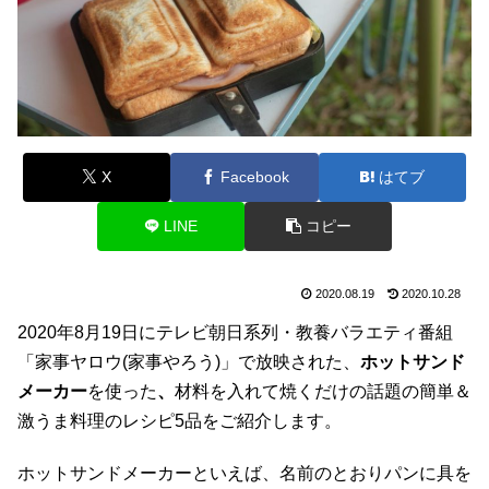
X
Facebook
はてブ
LINE
コピー
2020.08.19
2020.10.28
2020年8月19日にテレビ朝日系列・教養バラエティ番組
「家事ヤロウ(家事やろう)」で放映された、
ホットサンド
メーカー
を使った
、
材料を入れて焼くだけの話題の簡単＆
激うま料理のレシピ5品をご紹介します。
ホットサンドメーカーといえば、名前のとおりパンに具を