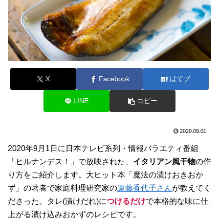
X
Facebook
はてブ
LINE
コピー
2020.09.01
2020年9月1日に日本テレビ系列・情報バラエティ番組
「ヒルナンデス！」で放映された、
イタリアン風干物
の作
り方をご紹介します。大ヒット本「魔法の漬けおきおか
ず」の著者で家庭料理研究家の
遠藤香代子さん
が教えてく
ださった、タレ(漬けだれ)に
つけるだけ
で本格的な味に仕
上がる漬け込みおかずのレシピです。