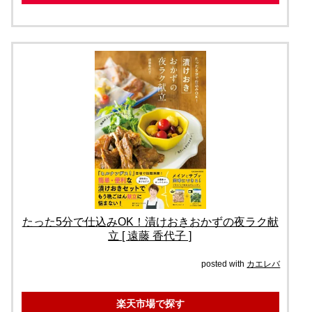
たった5分で仕込みOK！漬けおきおかずの夜ラク献
立 [ 遠藤 香代子 ]
posted with
カエレバ
楽天市場で探す