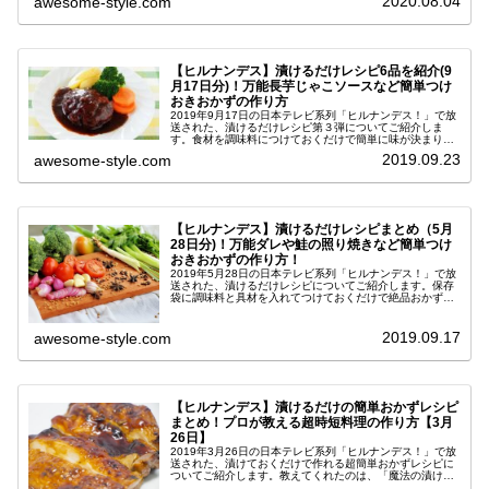
2020.08.04
awesome-style.com
タレ(漬けだれ)につけるだけで...
【ヒルナンデス】漬けるだけレシピ6品を紹介(9
月17日分)！万能長芋じゃこソースなど簡単つけ
おきおかずの作り方
2019年9月17日の日本テレビ系列「ヒルナンデス！」で放
送された、漬けるだけレシピ第３弾についてご紹介しま
す。食材を調味料につけておくだけで簡単に味が決まり、
手間が省けると大人気に。教えてくださったのは、「魔法
2019.09.23
awesome-style.com
の漬けおきおかず」の著者で家...
【ヒルナンデス】漬けるだけレシピまとめ（5月
28日分)！万能ダレや鮭の照り焼きなど簡単つけ
おきおかずの作り方！
2019年5月28日の日本テレビ系列「ヒルナンデス！」で放
送された、漬けるだけレシピについてご紹介します。保存
袋に調味料と具材を入れてつけておくだけで絶品おかずが
作れる超簡単な作り方♪教えてくれたのは「魔法の漬けおき
おかず」の著者である遠藤...
2019.09.17
awesome-style.com
【ヒルナンデス】漬けるだけの簡単おかずレシピ
まとめ！プロが教える超時短料理の作り方【3月
26日】
2019年3月26日の日本テレビ系列「ヒルナンデス！」で放
送された、漬けておくだけで作れる超簡単おかずレシピに
ついてご紹介します。教えてくれたのは、「魔法の漬けお
きおかず」の著者である遠藤香代子さん。魔法の漬けダレ