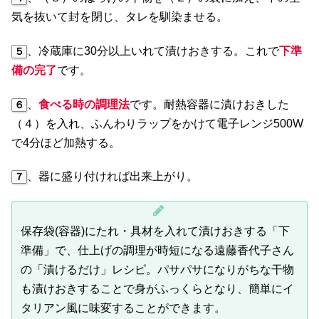
気を抜いて封を閉じ、タレを馴染ませる。
、冷蔵庫に30分以上いれて漬けおきする。これで
下準
５
備の完了
です。
、
食べる時の調理法
です。耐熱容器に漬けおきした
６
（４）を入れ、ふんわりラップをかけて電子レンジ500W
で4分ほど加熱する。
、器に盛り付ければ出来上がり。
７
保存袋(容器)にたれ・具材を入れて漬けおきする「下
準備」で、仕上げの調理が時短になる遠藤香代子さん
の「漬けるだけ」レシピ。パサパサになりがちな干物
も漬けおきすることで身がふっくらとなり、簡単にイ
タリアン風に味変することができます。