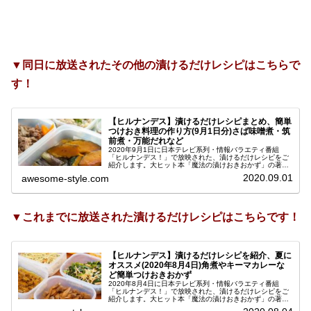
▼同日に放送されたその他の漬けるだけレシピはこちらで
す！
【ヒルナンデス】漬けるだけレシピまとめ、簡単
つけおき料理の作り方(9月1日分)さば味噌煮・筑
前煮・万能だれなど
2020年9月1日に日本テレビ系列・情報バラエティ番組
「ヒルナンデス！」で放映された、漬けるだけレシピをご
紹介します。大ヒット本「魔法の漬けおきおかず」の著者
で家庭料理研究家の遠藤香代子さんが教えてくださった、
2020.09.01
awesome-style.com
タレ(漬けだれ)につけるだけで...
▼これまでに放送された漬けるだけレシピはこちらです！
【ヒルナンデス】漬けるだけレシピを紹介、夏に
オススメ(2020年8月4日)角煮やキーマカレーな
ど簡単つけおきおかず
2020年8月4日に日本テレビ系列・情報バラエティ番組
「ヒルナンデス！」で放映された、漬けるだけレシピをご
紹介します。大ヒット本「魔法の漬けおきおかず」の著者
で家庭料理研究家の遠藤香代子さんが教えてくださった、