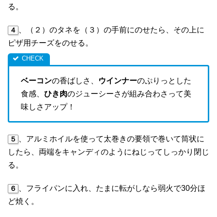
る。
、（２）のタネを（３）の手前にのせたら、その上に
４
ピザ用チーズをのせる。
ベーコン
の香ばしさ、
ウインナー
のぷりっとした
食感、
ひき肉
のジューシーさが組み合わさって美
味しさアップ！
、アルミホイルを使って太巻きの要領で巻いて筒状に
５
したら、両端をキャンディのようにねじってしっかり閉じ
る。
、フライパンに入れ、たまに転がしなら弱火で30分ほ
６
ど焼く。