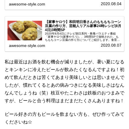
ます。番組ではこれまでに様々な話題の家事テクニックを
2020.08.04
awesome-style.com
紹介してきましたが、つ...
【家事ヤロウ】和田明日香さんのもちもちコーン
豆腐の作り方、芸能人リアル家事24時レシピ(8月
4日)3時間SP
2020年8月4日にテレビ朝日系列・教養バラエティ番組
「家事ヤロウ(家事やろう)」、3時間SPで放映された、も
ちもちコーン豆腐の作り方についてご紹介します。食育イ
ンストラクターで料理研究家の和田明日香(わだあすか)さ
2020.08.07
awesome-style.com
んが、芸能人リアル家事2...
私は最近はお酒を飲む機会が減りましたが、暑い夏になる
とキンキンに冷えたビールが飲みたくなるんですよね！初
めて飲んだときは苦くてあまり美味しいとは思いませんで
したが、慣れてくるとあの病みつきになる美味しさはなん
なんでしょうね（笑）枝豆やたこわさは鉄板のおつまみで
すが、ビールと合う料理はまだまだたくさんありますね！
ビール好きの方もビールを飲まない方も、ぜひ作ってみて
くださいね☆