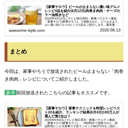
【家事ヤロウ】ビールが止まらない濃い味グルメ
レシピ4品を紹介(8月12日)肉巻き肉肉・チーズの
ラー油焼きなど
2020年8月12日にテレビ朝日系列・教養バラエティ番組
「家事ヤロウ(家事やろう)」で放映された、ビール止まら
ない濃い味グルメのレシピ4品をご紹介します。夏本番を
迎え、連日猛暑の日が続きますよね。そんな時はキンキン
2020.08.13
awesome-style.com
に冷えたビールが飲みたくな...
まとめ
今回は、家事やろうで放送されたビール止まらない「肉巻
き肉肉」レシピについてご紹介しました。
参考
前回放送されたこちらの記事もオススメです。
【家事ヤロウ】家事テクニック＆料理レシピベス
ト20を紹介、ランキング結果(8月4日)100万人が
選んだ第1位は？
2020年8月4日にテレビ朝日系列・教養バラエティ番組
「家事ヤロウ(家事やろう)」、3時間SPで放映された、絶
品料理レシピ＆家事ウラ技ランキングBEST20をご紹介し