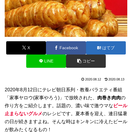
X
Facebook
はてブ
LINE
コピー
2020.08.12
2020.08.13
2020年8月12日にテレビ朝日系列・教養バラエティ番組
「家事ヤロウ(家事やろう)」で放映された、
肉巻き肉肉
の
作り方をご紹介します。話題の、濃い味で激ウマな
ビール
止まらないグルメ
のレシピです。夏本番を迎え、連日猛暑
の日が続きますよね。そんな時はキンキンに冷えたビール
が飲みたくなるもの！