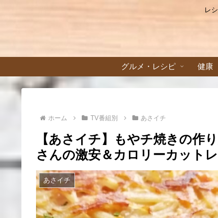
レシ
グルメ・レシピ
健康
ホーム
TV番組別
あさイチ
【あさイチ】もやチ焼きの作
さんの激安＆カロリーカットレシ
あさイチ