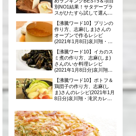
めランキングBEST5＆項目
別NO1結果！サタデープラ
スがひたすら試して選んだ
商品は？(1月9日)
【沸騰ワード10】プリンの
作り方、志麻(しま)さんの
オーブンで作るレシピ
(2021年1月8日)哀川翔・滝
沢カレン・千葉雄大への料
【沸騰ワード10】イカのス
理
ミ煮の作り方、志麻(しま)
さんのいか料理レシピ
(2021年1月8日分)哀川翔・
滝沢カレン・千葉雄大に
【沸騰ワード10】ポトフ＆
鶏団子の作り方、志麻(し
ま)さんのレシピ(2021年1月
8日分)哀川翔・滝沢カレ
ン・千葉雄大への料理