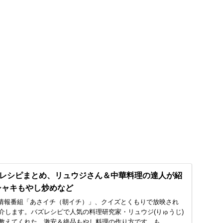
レシピまとめ、リュウジさん＆中華料理の達人が紹
キシャキもやし炒めなど
HK・情報番組「あさイチ（朝イチ）」、クイズとくもりで放映され
介します。バズレシピで人気の料理研究家・リュウジ(りゅうじ)
教えてくれた、激安＆絶品もやし料理の作り方です。も...