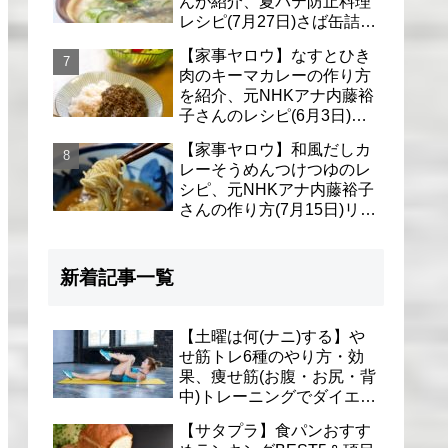
んが紹介、夏バテ防止料理
レシピ(7月27日)さば缶詰で
簡単冷汁
【家事ヤロウ】なすとひき
肉のキーマカレーの作り方
を紹介、元NHKアナ内藤裕
子さんのレシピ(6月3日)リ
アル家事24時
【家事ヤロウ】和風だしカ
レーそうめんつけつゆのレ
シピ、元NHKアナ内藤裕子
さんの作り方(7月15日)リア
ル家事24時
新着記事一覧
【土曜は何(ナニ)する】や
せ筋トレ6種のやり方・効
果、痩せ筋(お腹・お尻・背
中)トレーニングでダイエッ
ト(1月9日)とがわ愛先生
【サタプラ】食パンおすす