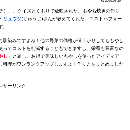
2020.06.30
朝イチ）」、クイズとくもりで放映された、
もやち焼き
の作り
・
リュウジ
(りゅうじ)さんが教えてくれた、コストパフォー
す。
お馴染みですよね！他の野菜の価格が値上がりしてももやし
使ってコストを削減することもできますし、栄養も豊富なの
やし
」と題し、お得で美味しいもやしを使ったアイディア
し料理がワンランクアップしますよ！作り方をまとめました
ンサーリンク