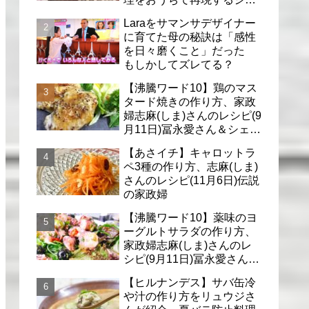
フのレシピ(6月30日)
Laraをサマンサデザイナー
に育てた母の秘訣は「感性
を日々磨くこと」だった
もしかしてズレてる？
【沸騰ワード10】鶏のマス
タード焼きの作り方、家政
婦志麻(しま)さんのレシピ(9
月11日)冨永愛さん＆シェリ
ーさんに
【あさイチ】キャロットラ
ペ3種の作り方、志麻(しま)
さんのレシピ(11月6日)伝説
の家政婦
【沸騰ワード10】薬味のヨ
ーグルトサラダの作り方、
家政婦志麻(しま)さんのレ
シピ(9月11日)冨永愛さん＆
シェリーさんに
【ヒルナンデス】サバ缶冷
や汁の作り方をリュウジさ