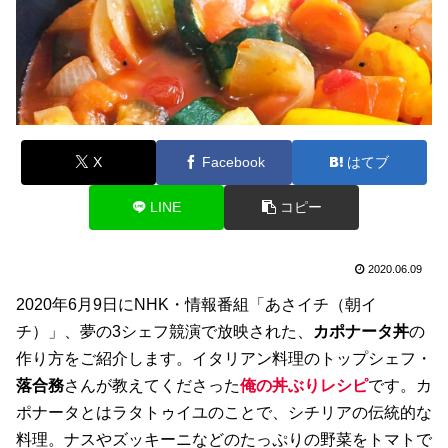
X
Facebook
はてブ
LINE
コピー
2020.06.09
2020年6月9日にNHK・情報番組「あさイチ（朝イ
チ）」、夢の3シェフ競演で放映された、
カポナータ丼
の
作り方をご紹介します。イタリアン料理のトップシェフ・
落合務
さんが教えてくださった
俺の丼ぶりレシピ
です。カ
ポナータとはラタトゥイユのことで、シチリアの伝統的な
料理。ナスやズッキーニなどのたっぷりの野菜をトマトで