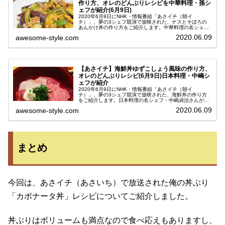
作り方、オレのどんぶりレシピを中華料理・孫シ
ェフが紹介(6月9日)
2020年6月9日にNHK・情報番組「あさイチ（朝イ
チ）」、夢の3シェフ競演で放映された、ナスとそぼろの
あんかけ丼の作り方をご紹介します。中華料理の名シェ
フ・孫成順さんが教えてくださった俺の丼ぶりレシピで
2020.06.09
awesome-style.com
す。とろけるようななす・ひき肉で作っ...
【あさイチ】海鮮丼ゆずこしょう風味の作り方、
オレのどんぶりレシピ(6月9日)日本料理・中嶋シ
ェフが紹介
2020年6月9日にNHK・情報番組「あさイチ（朝イ
チ）」、夢の3シェフ競演で放映された、海鮮丼の作り方
をご紹介します。日本料理の名シェフ・中嶋貞治さんが教
えてくださった俺の丼ぶりレシピです。柚子胡椒がピリッ
2020.06.09
awesome-style.com
と効いたタレが食欲をそそり、みょ...
まとめ
今回は、あさイチ（あさいち）で放送された俺の丼ぶり
「カポナータ丼」レシピについてご紹介しました。
丼ぶりはボリュームも満点なので食べ応えもありますし、