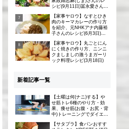
家政婦志麻(しま)さんのレ
シピ(9月11日)冨永愛さん＆
シェリーさんに
【家事ヤロウ】なすとひき
肉のキーマカレーの作り方
を紹介、元NHKアナ内藤裕
子さんのレシピ(6月3日)リ
アル家事24時
【家事ヤロウ】丸ごとにん
にく焼きの作り方、ニンニ
クましましの激うまガーリ
ック料理レシピ(3月18日)
新着記事一覧
【土曜は何(ナニ)する】や
せ筋トレ6種のやり方・効
果、痩せ筋(お腹・お尻・背
中)トレーニングでダイエッ
ト(1月9日)とがわ愛先生
【サタプラ】食パンおすす