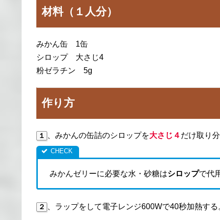
材料（１人分）
みかん缶 1缶
シロップ 大さじ4
粉ゼラチン 5g
作り方
、みかんの缶詰のシロップを
大さじ４
だけ取り分
１
みかんゼリーに必要な水・砂糖は
シロップ
で代
、ラップをして電子レンジ600Wで40秒加熱する
２