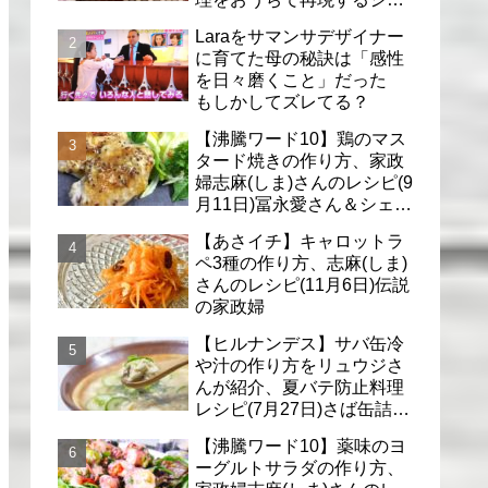
フのレシピ(6月30日)
Laraをサマンサデザイナー
に育てた母の秘訣は「感性
を日々磨くこと」だった
もしかしてズレてる？
【沸騰ワード10】鶏のマス
タード焼きの作り方、家政
婦志麻(しま)さんのレシピ(9
月11日)冨永愛さん＆シェリ
ーさんに
【あさイチ】キャロットラ
ペ3種の作り方、志麻(しま)
さんのレシピ(11月6日)伝説
の家政婦
【ヒルナンデス】サバ缶冷
や汁の作り方をリュウジさ
んが紹介、夏バテ防止料理
レシピ(7月27日)さば缶詰で
簡単冷汁
【沸騰ワード10】薬味のヨ
ーグルトサラダの作り方、