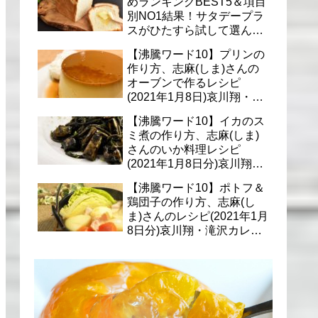
めランキングBEST5＆項目
別NO1結果！サタデープラ
スがひたすら試して選んだ
商品は？(1月9日)
【沸騰ワード10】プリンの
作り方、志麻(しま)さんの
オーブンで作るレシピ
(2021年1月8日)哀川翔・滝
沢カレン・千葉雄大への料
【沸騰ワード10】イカのス
理
ミ煮の作り方、志麻(しま)
さんのいか料理レシピ
(2021年1月8日分)哀川翔・
滝沢カレン・千葉雄大に
【沸騰ワード10】ポトフ＆
鶏団子の作り方、志麻(し
ま)さんのレシピ(2021年1月
8日分)哀川翔・滝沢カレ
ン・千葉雄大への料理